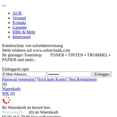
AGB
Versand
Kontakt
Garantie
HIlfe & Mehr
Impressum
Käuferschutz von sofortüberweisung
Mehr erfahren auf www.sofort-bank.com
Ihr günstiger Tonershop
TONER • TINTEN • TROMMEL •
PAPIER und mehr...
Einloggen
Login
Passwort vergessen?
Noch kein Konto?
Neu Registrieren
(0)
Warenkorb
WK
(0)
Ihr Warenkorb ist derzeit leer.
Warenkorb
(0)
im Warenkorb
€0,00
ab € 79,90 Versandkostenfrei