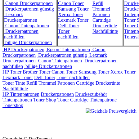
Canon Druckerpatronen
Canon Toner
Refill
Drucke
Druckerpatronen günstig
Samsung Toner
Trommel
Drucke
Lexmark
Xerox Toner
Patronen
Tintenp
Druckerpatronen
Lexmark Toner
Cartridge
Toner 
Canon Tintenpatronen
Dell Toner
Druckertinte
Toner C
Druckerpatronen
Toner
Nachfülltinte
Tintenp
nachfüllen
nachfüllen
Toners
billige Druckerpatronen
HP Druckerpatronen
Epson Tintenpatronen
Canon
Druckerpatronen
Druckerpatronen günstig
Lexmark
Druckerpatronen
Canon Tintenpatronen
Druckerpatronen
nachfüllen
billige Druckerpatronen
HP Toner
Brother Toner
Canon Toner
Samsung Toner
Xerox Toner
Lexmark Toner
Dell Toner
Toner nachfüllen
Toner
Tinte
Refill
Trommel
Patronen
Cartridge
Druckertinte
Nachfülltinte
HP Tintenpatronen
Druckerpatronen
Druckerzubehör
Tintenpatronen
Toner Shop
Toner Cartridge
Tintenpatrone
Tonershop
Copyright © DerToner.at