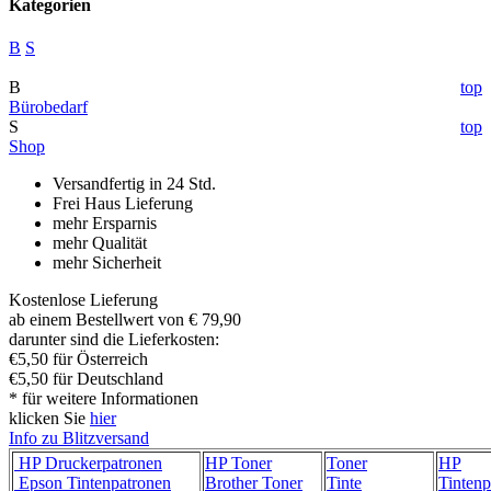
Kategorien
B
S
B
top
Bürobedarf
S
top
Shop
Versandfertig in 24 Std.
Frei Haus Lieferung
mehr Ersparnis
mehr Qualität
mehr Sicherheit
Kostenlose Lieferung
ab einem Bestellwert von € 79,90
darunter sind die Lieferkosten:
€5,50 für Österreich
€5,50 für Deutschland
* für weitere Informationen
klicken Sie
hier
Info zu Blitzversand
HP Druckerpatronen
HP Toner
Toner
HP
Epson Tintenpatronen
Brother Toner
Tinte
Tintenp