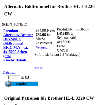
Alternativ Bildtrommel für Brother HL-L 3220
CW
(KEIN TONER)
Produkt-Nr.
K-BRO-
€74,98
Netto
Premium
DR248CL
€89,98
inkl.
Alternativ Brother
Seitenanzahl
MwSt.
DR-248CL
4x15000
kostenloser
Bildtrommel
Farbe
Versand
BK,C,M,Y - ca.
CMYK
4x15000 Seiten
Sofort Lieferbar(1-3 Werktage)
(5%)
» mehr Details...
Mehr
Details...
Original Patronen für Brother HL-L 3220 CW