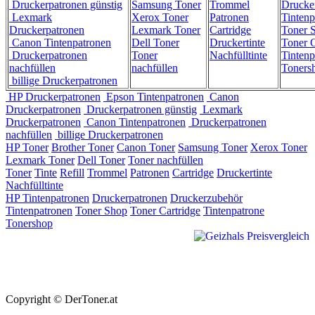
Druckerpatronen günstig
Samsung Toner
Trommel
Drucke
Lexmark
Xerox Toner
Patronen
Tintenp
Druckerpatronen
Lexmark Toner
Cartridge
Toner 
Canon Tintenpatronen
Dell Toner
Druckertinte
Toner C
Druckerpatronen
Toner
Nachfülltinte
Tintenp
nachfüllen
nachfüllen
Toners
billige Druckerpatronen
HP Druckerpatronen
Epson Tintenpatronen
Canon
Druckerpatronen
Druckerpatronen günstig
Lexmark
Druckerpatronen
Canon Tintenpatronen
Druckerpatronen
nachfüllen
billige Druckerpatronen
HP Toner
Brother Toner
Canon Toner
Samsung Toner
Xerox Toner
Lexmark Toner
Dell Toner
Toner nachfüllen
Toner
Tinte
Refill
Trommel
Patronen
Cartridge
Druckertinte
Nachfülltinte
HP Tintenpatronen
Druckerpatronen
Druckerzubehör
Tintenpatronen
Toner Shop
Toner Cartridge
Tintenpatrone
Tonershop
Copyright © DerToner.at