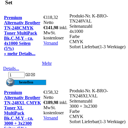
Set
Produkt-Nr.
K-BRO-
€118,32
Premium
TN248VAL
Netto
Alternativ Brother
Seitenanzahl
€141,98
inkl.
TN-248CMYK
4x1000
MwSt.
Toner MultiPack
Farbe
kostenloser
Bk,C,M,Y - ca.
CMYK
Versand
4x1000 Seiten
Sofort Lieferbar(1-3 Werktage)
(5%)
» mehr Details...
Mehr
Details...
Produkt-Nr.
K-BRO-
€158,32
Premium
TN248XLVAL
Netto
Alternativ Brother
Seitenanzahl
€189,98
inkl.
TN-248XL CMYK
3000 + 3x2300
MwSt.
Toner XL
Farbe
kostenloser
MultiPack
CMYK
Versand
Bk,C,M,Y - ca.
Sofort Lieferbar(1-3 Werktage)
3000 + 3x2300