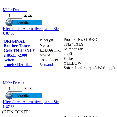
Mehr Details...
Hier
: durch Alternative sparen Sie
€
87,68
Produkt-Nr.
O-BRO-
€123,05
ORIGINAL
TN248XLY
Netto
Brother Toner
Seitenanzahl
€147,66
inkl.
Gelb TN-248XLY
2300
MwSt.
248XL ~2300
Farbe
kostenloser
Seiten
YELLOW
Versand
» mehr Details...
Sofort Lieferbar(1-3 Werktage)
Mehr Details...
Hier
: durch Alternative sparen Sie
€
87,68
(KEIN TONER)