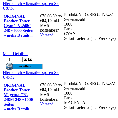
Hier
: durch Alternative sparen Sie
€
37,08
Produkt-Nr.
O-BRO-TN248C
€70,08
Netto
ORIGINAL
Seitenanzahl
€84,10
inkl.
Brother Toner
1000
MwSt.
Cyan TN-248C
Farbe
kostenloser
248 ~1000 Seiten
CYAN
Versand
» mehr Details...
Sofort Lieferbar(1-3 Werktage)
Mehr Details...
Hier
: durch Alternative sparen Sie
€
40,12
Produkt-Nr.
O-BRO-TN248M
€70,08
Netto
ORIGINAL
Seitenanzahl
€84,10
inkl.
Brother Toner
1000
MwSt.
Magenta TN-
Farbe
kostenloser
248M 248 ~1000
MAGENTA
Versand
Seiten
Sofort Lieferbar(1-3 Werktage)
» mehr Details...