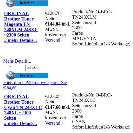
Produkt-Nr.
O-BRO-
€120,70
ORIGINAL
TN248XLM
Netto
Brother Toner
Seitenanzahl
€144,84
inkl.
Magenta TN-
2300
MwSt.
248XLM 248XL
Farbe
kostenloser
~2300 Seiten
MAGENTA
Versand
» mehr Details...
Sofort Lieferbar(1-3 Werktage)
Mehr Details...
Hier
: durch Alternative sparen Sie
€
84,86
Produkt-Nr.
O-BRO-
€123,05
ORIGINAL
TN248XLC
Netto
Brother Toner
Seitenanzahl
€147,66
inkl.
Cyan TN-248XLC
2300
MwSt.
248XL ~2300
Farbe
kostenloser
Seiten
CYAN
Versand
» mehr Details...
Sofort Lieferbar(1-3 Werktage)