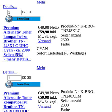
Mehr
Details...
Produkt-Nr.
K-BRO-
€49,98
Netto
Premium
TN248XLC
€59,98
inkl.
Alternativ Toner
Seitenanzahl
MwSt. zzgl.
kompatibel zu
2300
Versand
Brother TN-
Farbe
248XLC UHC
CYAN
Cyan - ca. 2300
Sofort Lieferbar(1-3 Werktage)
Seiten (5%)
» mehr Details...
Mehr
Details...
Produkt-Nr.
K-BRO-
€49,98
Netto
Premium
TN248XLM
€59,98
inkl.
Alternativ Toner
Seitenanzahl
MwSt. zzgl.
kompatibel zu
2300
Versand
Brother TN-
Farbe
248XLM UHC