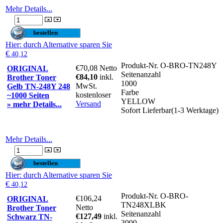
Mehr Details...
Hier
: durch Alternative sparen Sie
€
40,12
Produkt-Nr.
O-BRO-TN248Y
€70,08
Netto
ORIGINAL
Seitenanzahl
€84,10
inkl.
Brother Toner
1000
MwSt.
Gelb TN-248Y 248
Farbe
kostenloser
~1000 Seiten
YELLOW
Versand
» mehr Details...
Sofort Lieferbar(1-3 Werktage)
Mehr Details...
Hier
: durch Alternative sparen Sie
€
40,12
Produkt-Nr.
O-BRO-
€106,24
ORIGINAL
TN248XLBK
Netto
Brother Toner
Seitenanzahl
€127,49
inkl.
Schwarz TN-
3000