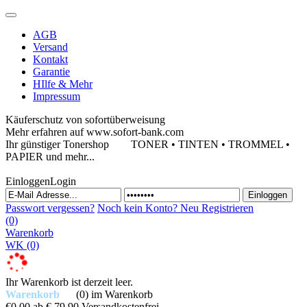
AGB
Versand
Kontakt
Garantie
HIlfe & Mehr
Impressum
Käuferschutz von sofortüberweisung
Mehr erfahren auf www.sofort-bank.com
Ihr günstiger Tonershop
TONER • TINTEN • TROMMEL •
PAPIER und mehr...
Einloggen
Login
Passwort vergessen?
Noch kein Konto?
Neu Registrieren
(0)
Warenkorb
WK
(0)
Ihr Warenkorb ist derzeit leer.
Warenkorb
(0)
im Warenkorb
€0,00
ab € 79,90 Versandkostenfrei