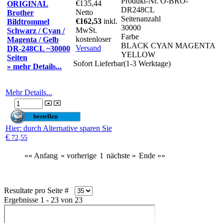
Produkt-Nr.
O-BRO-
€135,44
ORIGINAL
DR248CL
Netto
Brother
Seitenanzahl
€162,53
inkl.
Bildtrommel
30000
MwSt.
Schwarz / Cyan /
Farbe
kostenloser
Magenta / Gelb
BLACK CYAN MAGENTA
Versand
DR-248CL ~30000
YELLOW
Seiten
Sofort Lieferbar(1-3 Werktage)
» mehr Details...
Mehr Details...
Hier
: durch Alternative sparen Sie
€
72,55
«« Anfang
« vorherige
1
nächste »
Ende »»
Resultate pro Seite #
Ergebnisse 1 - 23 von 23