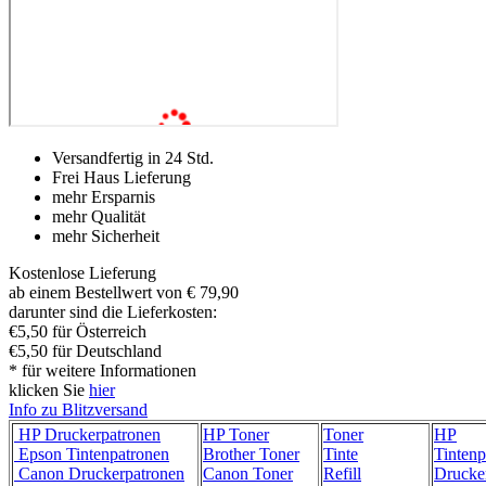
Versandfertig in 24 Std.
Frei Haus Lieferung
mehr Ersparnis
mehr Qualität
mehr Sicherheit
Kostenlose Lieferung
ab einem Bestellwert von € 79,90
darunter sind die Lieferkosten:
€5,50 für Österreich
€5,50 für Deutschland
* für weitere Informationen
klicken Sie
hier
Info zu Blitzversand
HP Druckerpatronen
HP Toner
Toner
HP
Epson Tintenpatronen
Brother Toner
Tinte
Tintenp
Canon Druckerpatronen
Canon Toner
Refill
Drucke