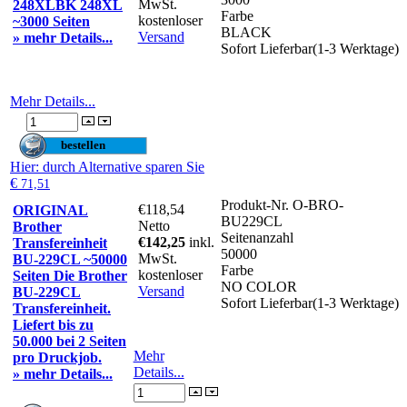
MwSt.
248XLBK 248XL
Farbe
kostenloser
~3000 Seiten
BLACK
Versand
» mehr Details...
Sofort Lieferbar(1-3 Werktage)
Mehr Details...
Hier
: durch Alternative sparen Sie
€
71,51
Produkt-Nr.
O-BRO-
€118,54
ORIGINAL
BU229CL
Netto
Brother
Seitenanzahl
€142,25
inkl.
Transfereinheit
50000
MwSt.
BU-229CL ~50000
Farbe
kostenloser
Seiten Die Brother
NO COLOR
Versand
BU-229CL
Sofort Lieferbar(1-3 Werktage)
Transfereinheit.
Liefert bis zu
50.000 bei 2 Seiten
Mehr
pro Druckjob.
Details...
» mehr Details...