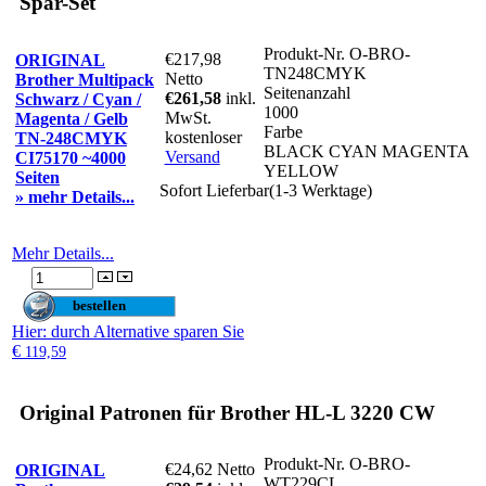
Spar-Set
Produkt-Nr.
O-BRO-
€217,98
ORIGINAL
TN248CMYK
Netto
Brother Multipack
Seitenanzahl
€261,58
inkl.
Schwarz / Cyan /
1000
MwSt.
Magenta / Gelb
Farbe
kostenloser
TN-248CMYK
BLACK CYAN MAGENTA
Versand
CI75170 ~4000
YELLOW
Seiten
Sofort Lieferbar(1-3 Werktage)
» mehr Details...
Mehr Details...
Hier
: durch Alternative sparen Sie
€
119,59
Original Patronen für Brother HL-L 3220 CW
Produkt-Nr.
O-BRO-
€24,62
Netto
ORIGINAL
WT229CL