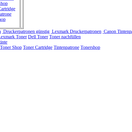
Shop
artridge
atrone
hop
n
Druckerpatronen günstig
Lexmark Druckerpatronen
Canon Tintenp
Lexmark Toner
Dell Toner
Toner nachfüllen
inte
Toner Shop
Toner Cartridge
Tintenpatrone
Tonershop