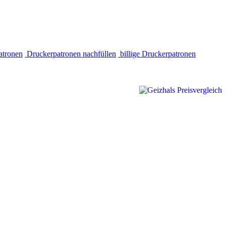
atronen
Druckerpatronen nachfüllen
billige Druckerpatronen