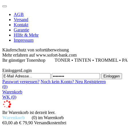
AGB
Versand
Kontakt
Garantie
HIlfe & Mehr
Impressum
Käuferschutz von sofortüberweisung
Mehr erfahren auf www.sofort-bank.com
Ihr günstiger Tonershop
TONER • TINTEN • TROMMEL • PAPIE
Einloggen
Login
Passwort vergessen?
Noch kein Konto?
Neu Registrieren
(0)
Warenkorb
WK
(0)
Ihr Warenkorb ist derzeit leer.
Warenkorb
(0)
im Warenkorb
€0,00
ab € 79,90 Versandkostenfrei