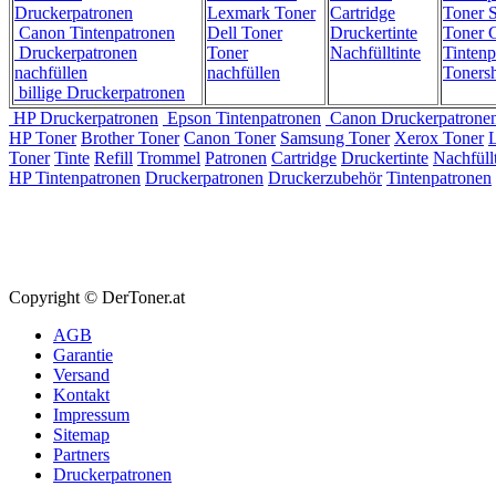
Druckerpatronen
Lexmark Toner
Cartridge
Toner 
Canon Tintenpatronen
Dell Toner
Druckertinte
Toner C
Druckerpatronen
Toner
Nachfülltinte
Tintenp
nachfüllen
nachfüllen
Toners
billige Druckerpatronen
HP Druckerpatronen
Epson Tintenpatronen
Canon Druckerpatrone
HP Toner
Brother Toner
Canon Toner
Samsung Toner
Xerox Toner
Toner
Tinte
Refill
Trommel
Patronen
Cartridge
Druckertinte
Nachfüllt
HP Tintenpatronen
Druckerpatronen
Druckerzubehör
Tintenpatronen
Copyright © DerToner.at
AGB
Garantie
Versand
Kontakt
Impressum
Sitemap
Partners
Druckerpatronen