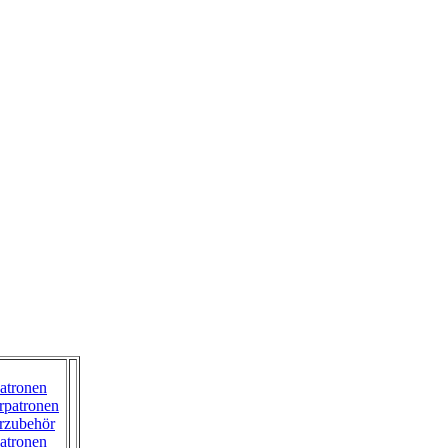
atronen
rpatronen
rzubehör
atronen