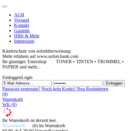
AGB
Versand
Kontakt
Garantie
HIlfe & Mehr
Impressum
Käuferschutz von sofortüberweisung
Mehr erfahren auf www.sofort-bank.com
Ihr günstiger Tonershop
TONER • TINTEN • TROMMEL •
PAPIER und mehr...
Einloggen
Login
Passwort vergessen?
Noch kein Konto?
Neu Registrieren
(0)
Warenkorb
WK
(0)
Ihr Warenkorb ist derzeit leer.
Warenkorb
(0)
im Warenkorb
€0,00
ab € 79,90 Versandkostenfrei