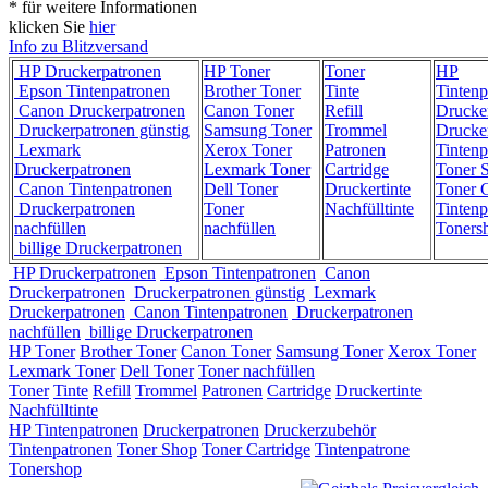
* für weitere Informationen
klicken Sie
hier
Info zu Blitzversand
HP Druckerpatronen
HP Toner
Toner
HP
Epson Tintenpatronen
Brother Toner
Tinte
Tintenp
Canon Druckerpatronen
Canon Toner
Refill
Drucke
Druckerpatronen günstig
Samsung Toner
Trommel
Drucke
Lexmark
Xerox Toner
Patronen
Tintenp
Druckerpatronen
Lexmark Toner
Cartridge
Toner 
Canon Tintenpatronen
Dell Toner
Druckertinte
Toner C
Druckerpatronen
Toner
Nachfülltinte
Tintenp
nachfüllen
nachfüllen
Toners
billige Druckerpatronen
HP Druckerpatronen
Epson Tintenpatronen
Canon
Druckerpatronen
Druckerpatronen günstig
Lexmark
Druckerpatronen
Canon Tintenpatronen
Druckerpatronen
nachfüllen
billige Druckerpatronen
HP Toner
Brother Toner
Canon Toner
Samsung Toner
Xerox Toner
Lexmark Toner
Dell Toner
Toner nachfüllen
Toner
Tinte
Refill
Trommel
Patronen
Cartridge
Druckertinte
Nachfülltinte
HP Tintenpatronen
Druckerpatronen
Druckerzubehör
Tintenpatronen
Toner Shop
Toner Cartridge
Tintenpatrone
Tonershop