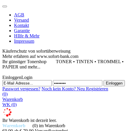
AGB
Versand
Kontakt
Garantie
HIlfe & Mehr
Impressum
Käuferschutz von sofortüberweisung
Mehr erfahren auf www.sofort-bank.com
Ihr günstiger Tonershop
TONER • TINTEN • TROMMEL •
PAPIER und mehr...
Einloggen
Login
Passwort vergessen?
Noch kein Konto?
Neu Registrieren
(0)
Warenkorb
WK
(0)
Ihr Warenkorb ist derzeit leer.
Warenkorb
(0)
im Warenkorb
€0,00
ab € 79,90 Versandkostenfrei