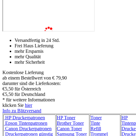
Versandfertig in 24 Std.
Frei Haus Lieferung
mehr Ersparnis
mehr Qualität
mehr Sicherheit
Kostenlose Lieferung
ab einem Bestellwert von € 79,90
darunter sind die Lieferkosten:
€5,50 für Österreich
€5,50 für Deutschland
* für weitere Informationen
klicken Sie
hier
Info zu Blitzversand
HP Druckerpatronen
HP Toner
Toner
HP
Epson Tintenpatronen
Brother Toner
Tinte
Tintenp
Canon Druckerpatronen
Canon Toner
Refill
Drucke
Druckerpatronen günstig
Samsung Toner
Trommel
Drucke