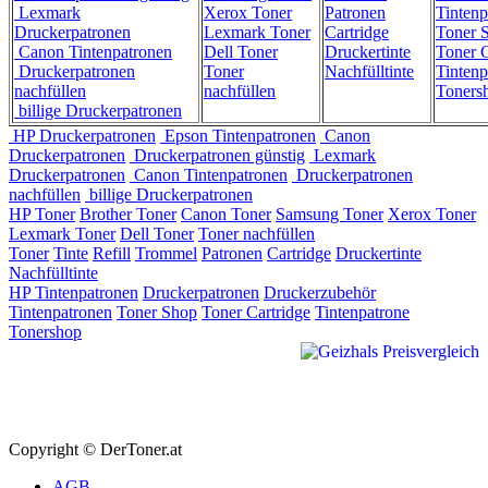
Lexmark
Xerox Toner
Patronen
Tintenp
Druckerpatronen
Lexmark Toner
Cartridge
Toner 
Canon Tintenpatronen
Dell Toner
Druckertinte
Toner C
Druckerpatronen
Toner
Nachfülltinte
Tintenp
nachfüllen
nachfüllen
Toners
billige Druckerpatronen
HP Druckerpatronen
Epson Tintenpatronen
Canon
Druckerpatronen
Druckerpatronen günstig
Lexmark
Druckerpatronen
Canon Tintenpatronen
Druckerpatronen
nachfüllen
billige Druckerpatronen
HP Toner
Brother Toner
Canon Toner
Samsung Toner
Xerox Toner
Lexmark Toner
Dell Toner
Toner nachfüllen
Toner
Tinte
Refill
Trommel
Patronen
Cartridge
Druckertinte
Nachfülltinte
HP Tintenpatronen
Druckerpatronen
Druckerzubehör
Tintenpatronen
Toner Shop
Toner Cartridge
Tintenpatrone
Tonershop
Copyright © DerToner.at
AGB