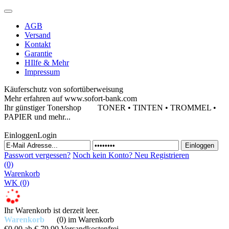
AGB
Versand
Kontakt
Garantie
HIlfe & Mehr
Impressum
Käuferschutz von sofortüberweisung
Mehr erfahren auf www.sofort-bank.com
Ihr günstiger Tonershop
TONER • TINTEN • TROMMEL •
PAPIER und mehr...
Einloggen
Login
Passwort vergessen?
Noch kein Konto?
Neu Registrieren
(0)
Warenkorb
WK
(0)
Ihr Warenkorb ist derzeit leer.
Warenkorb
(0)
im Warenkorb
€0,00
ab € 79,90 Versandkostenfrei