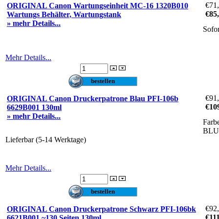
€71
ORIGINAL Canon Wartungseinheit MC-16 1320B010
€85
Wartungs Behälter, Wartungstank
» mehr Details...
Sofo
Mehr Details...
€91
ORIGINAL Canon Druckerpatrone Blau PFI-106b
€10
6629B001 130ml
» mehr Details...
Farb
BLU
Lieferbar (5-14 Werktage)
Mehr Details...
€92
ORIGINAL Canon Druckerpatrone Schwarz PFI-106bk
€11
6621B001 ~130 Seiten 130ml