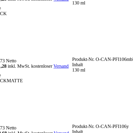
130 ml
e
ACK
Produkt-Nr.
O-CAN-PFI106mb
,73
Netto
Inhalt
1,28
inkl. MwSt. kostenloser
Versand
130 ml
e
ACKMATTE
Produkt-Nr.
O-CAN-PFI106y
,73
Netto
Inhalt