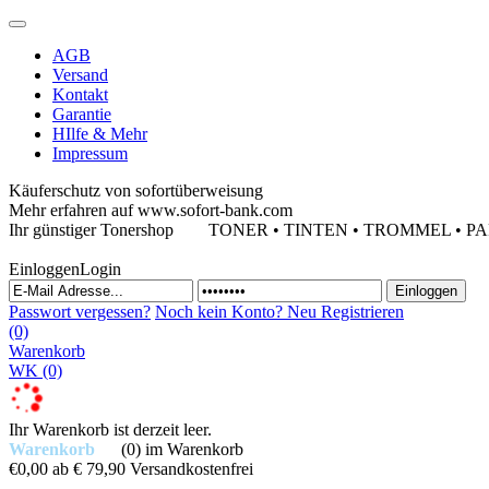
AGB
Versand
Kontakt
Garantie
HIlfe & Mehr
Impressum
Käuferschutz von sofortüberweisung
Mehr erfahren auf www.sofort-bank.com
Ihr günstiger Tonershop
TONER • TINTEN • TROMMEL • PAPIE
Einloggen
Login
Passwort vergessen?
Noch kein Konto?
Neu Registrieren
(0)
Warenkorb
WK
(0)
Ihr Warenkorb ist derzeit leer.
Warenkorb
(0)
im Warenkorb
€0,00
ab € 79,90 Versandkostenfrei