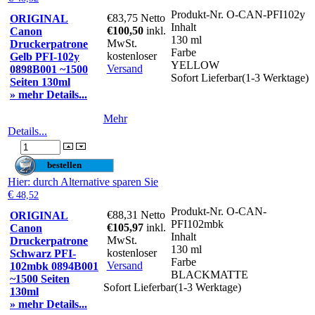
Produkt-Nr.
O-CAN-PFI102y
€83,75
Netto
ORIGINAL
Inhalt
€100,50
inkl.
Canon
130 ml
MwSt.
Druckerpatrone
Farbe
kostenloser
Gelb PFI-102y
YELLOW
Versand
0898B001 ~1500
Sofort Lieferbar(1-3 Werktage)
Seiten 130ml
» mehr Details...
Mehr
Details...
Hier
: durch Alternative sparen Sie
€
48,52
Produkt-Nr.
O-CAN-
€88,31
Netto
ORIGINAL
PFI102mbk
€105,97
inkl.
Canon
Inhalt
MwSt.
Druckerpatrone
130 ml
kostenloser
Schwarz PFI-
Farbe
Versand
102mbk 0894B001
BLACKMATTE
~1500 Seiten
Sofort Lieferbar(1-3 Werktage)
130ml
» mehr Details...