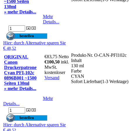
~1500 Seiten
130ml
» mehr Details...
Mehr
Details...
Hier
: durch Alternative sparen Sie
€
48,52
Produkt-Nr.
O-CAN-PFI102c
€83,75
Netto
ORIGINAL
Inhalt
€100,50
inkl.
Canon
130 ml
MwSt.
Druckerpatrone
Farbe
kostenloser
Cyan PFI-102c
CYAN
Versand
0896B001 ~1500
Sofort Lieferbar(1-3 Werktage)
Seiten 130ml
» mehr Details...
Mehr
Details...
Hier
: durch Alternative sparen Sie
€
48,52