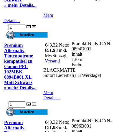
» mehr Details...
Mehr
Details...
Produkt-Nr.
K-CAN-
€43,32
Netto
Premium
0894B001
€51,98
inkl.
Alternativ
Inhalt
MwSt. zzgl.
Tintenpatrone
130 ml
Versand
kompatibel zu
Farbe
Canon PFI-
BLACKMATTE
102MBK
Sofort Lieferbar(1-3 Werktage)
0894B001 XL
Matt Schwarz
» mehr Details...
Mehr
Details...
Produkt-Nr.
K-CAN-
€43,32
Netto
Premium
0896B001
€51,98
inkl.
Alternativ
Inhalt