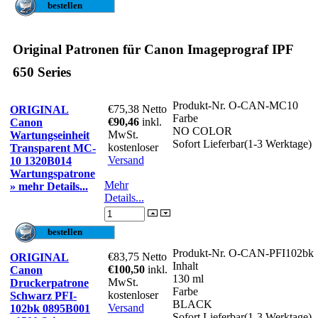
Original Patronen für Canon Imageprograf IPF
650 Series
Produkt-Nr.
O-CAN-MC10
€75,38
Netto
ORIGINAL
Farbe
€90,46
inkl.
Canon
NO COLOR
MwSt.
Wartungseinheit
Sofort Lieferbar(1-3 Werktage)
kostenloser
Transparent MC-
Versand
10 1320B014
Wartungspatrone
Mehr
» mehr Details...
Details...
Produkt-Nr.
O-CAN-PFI102bk
€83,75
Netto
ORIGINAL
Inhalt
€100,50
inkl.
Canon
130 ml
MwSt.
Druckerpatrone
Farbe
kostenloser
Schwarz PFI-
BLACK
Versand
102bk 0895B001
Sofort Lieferbar(1-3 Werktage)