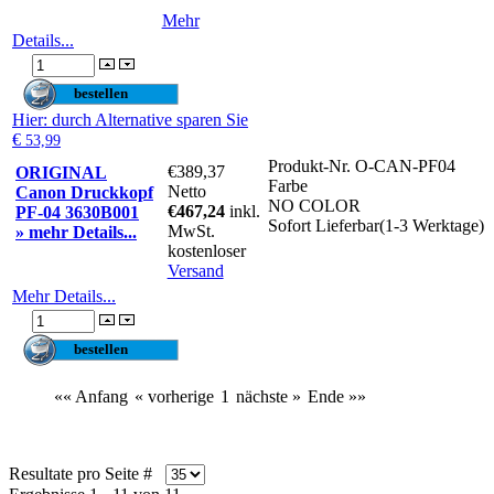
Mehr
Details...
Hier
: durch Alternative sparen Sie
€
53,99
Produkt-Nr.
O-CAN-PF04
€389,37
ORIGINAL
Farbe
Netto
Canon Druckkopf
NO COLOR
€467,24
inkl.
PF-04 3630B001
Sofort Lieferbar(1-3 Werktage)
MwSt.
» mehr Details...
kostenloser
Versand
Mehr Details...
«« Anfang
« vorherige
1
nächste »
Ende »»
Resultate pro Seite #