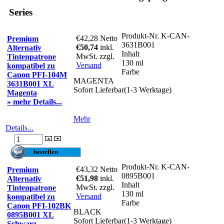
Series
Produkt-Nr.
K-CAN-
€42,28
Netto
Premium
3631B001
€50,74
inkl.
Alternativ
Inhalt
MwSt. zzgl.
Tintenpatrone
130 ml
Versand
kompatibel zu
Farbe
Canon PFI-104M
MAGENTA
3631B001 XL
Sofort Lieferbar(1-3 Werktage)
Magenta
» mehr Details...
Mehr
Details...
Produkt-Nr.
K-CAN-
€43,32
Netto
Premium
0895B001
€51,98
inkl.
Alternativ
Inhalt
MwSt. zzgl.
Tintenpatrone
130 ml
Versand
kompatibel zu
Farbe
Canon PFI-102BK
BLACK
0895B001 XL
Sofort Lieferbar(1-3 Werktage)
Schwarz