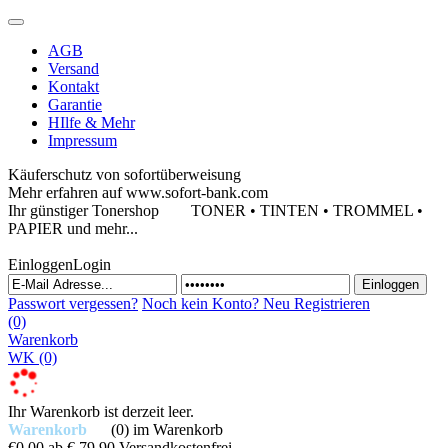
AGB
Versand
Kontakt
Garantie
HIlfe & Mehr
Impressum
Käuferschutz von sofortüberweisung
Mehr erfahren auf www.sofort-bank.com
Ihr günstiger Tonershop
TONER • TINTEN • TROMMEL •
PAPIER und mehr...
Einloggen
Login
Passwort vergessen?
Noch kein Konto?
Neu Registrieren
(0)
Warenkorb
WK
(0)
Ihr Warenkorb ist derzeit leer.
Warenkorb
(0)
im Warenkorb
€0,00
ab € 79,90 Versandkostenfrei