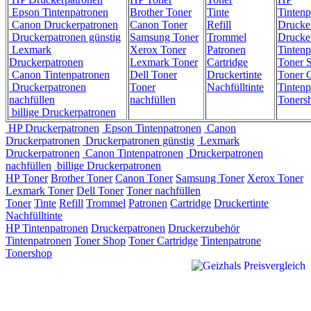
Epson Tintenpatronen
Brother Toner
Tinte
Tintenp
Canon Druckerpatronen
Canon Toner
Refill
Drucke
Druckerpatronen günstig
Samsung Toner
Trommel
Drucke
Lexmark
Xerox Toner
Patronen
Tintenp
Druckerpatronen
Lexmark Toner
Cartridge
Toner 
Canon Tintenpatronen
Dell Toner
Druckertinte
Toner C
Druckerpatronen
Toner
Nachfülltinte
Tintenp
nachfüllen
nachfüllen
Toners
billige Druckerpatronen
HP Druckerpatronen
Epson Tintenpatronen
Canon
Druckerpatronen
Druckerpatronen günstig
Lexmark
Druckerpatronen
Canon Tintenpatronen
Druckerpatronen
nachfüllen
billige Druckerpatronen
HP Toner
Brother Toner
Canon Toner
Samsung Toner
Xerox Toner
Lexmark Toner
Dell Toner
Toner nachfüllen
Toner
Tinte
Refill
Trommel
Patronen
Cartridge
Druckertinte
Nachfülltinte
HP Tintenpatronen
Druckerpatronen
Druckerzubehör
Tintenpatronen
Toner Shop
Toner Cartridge
Tintenpatrone
Tonershop