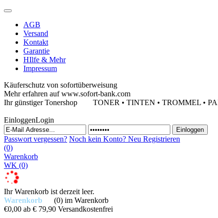
AGB
Versand
Kontakt
Garantie
HIlfe & Mehr
Impressum
Käuferschutz von sofortüberweisung
Mehr erfahren auf www.sofort-bank.com
Ihr günstiger Tonershop
TONER • TINTEN • TROMMEL • PAPIE
Einloggen
Login
Passwort vergessen?
Noch kein Konto?
Neu Registrieren
(0)
Warenkorb
WK
(0)
Ihr Warenkorb ist derzeit leer.
Warenkorb
(0)
im Warenkorb
€0,00
ab € 79,90 Versandkostenfrei