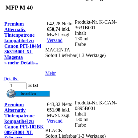
MFP M 40
Produkt-Nr.
K-CAN-
€42,28
Netto
Premium
3631B001
€50,74
inkl.
Alternativ
Inhalt
MwSt. zzgl.
Tintenpatrone
130 ml
Versand
kompatibel zu
Farbe
Canon PFI-104M
MAGENTA
3631B001 XL
Sofort Lieferbar(1-3 Werktage)
Magenta
» mehr Details...
Mehr
Details...
Produkt-Nr.
K-CAN-
€43,32
Netto
Premium
0895B001
€51,98
inkl.
Alternativ
Inhalt
MwSt. zzgl.
Tintenpatrone
130 ml
Versand
kompatibel zu
Farbe
Canon PFI-102BK
BLACK
0895B001 XL
Sofort Lieferbar(1-3 Werktage)
Schwarz