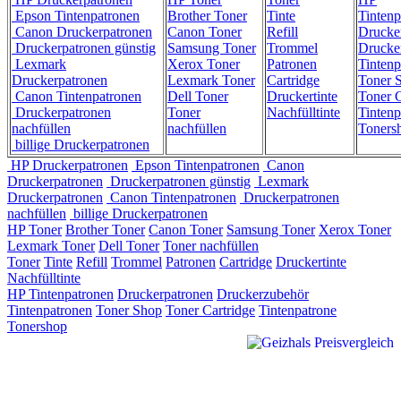
Epson Tintenpatronen
Brother Toner
Tinte
Tintenp
Canon Druckerpatronen
Canon Toner
Refill
Drucke
Druckerpatronen günstig
Samsung Toner
Trommel
Drucke
Lexmark
Xerox Toner
Patronen
Tintenp
Druckerpatronen
Lexmark Toner
Cartridge
Toner 
Canon Tintenpatronen
Dell Toner
Druckertinte
Toner C
Druckerpatronen
Toner
Nachfülltinte
Tintenp
nachfüllen
nachfüllen
Toners
billige Druckerpatronen
HP Druckerpatronen
Epson Tintenpatronen
Canon
Druckerpatronen
Druckerpatronen günstig
Lexmark
Druckerpatronen
Canon Tintenpatronen
Druckerpatronen
nachfüllen
billige Druckerpatronen
HP Toner
Brother Toner
Canon Toner
Samsung Toner
Xerox Toner
Lexmark Toner
Dell Toner
Toner nachfüllen
Toner
Tinte
Refill
Trommel
Patronen
Cartridge
Druckertinte
Nachfülltinte
HP Tintenpatronen
Druckerpatronen
Druckerzubehör
Tintenpatronen
Toner Shop
Toner Cartridge
Tintenpatrone
Tonershop