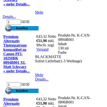
» mehr Details...
Mehr
Details...
Produkt-Nr.
K-CAN-
€43,32
Netto
Premium
0894B001
€51,98
inkl.
Alternativ
Inhalt
MwSt. zzgl.
Tintenpatrone
130 ml
Versand
kompatibel zu
Farbe
Canon PFI-
BLACKMATTE
102MBK
Sofort Lieferbar(1-3 Werktage)
0894B001 XL
Matt Schwarz
» mehr Details...
Mehr
Details...
Produkt-Nr.
K-CAN-
€43,32
Netto
Premium
0896B001
€51,98
inkl.
Alternativ
Inhalt