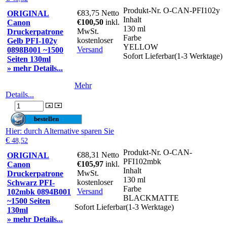
Produkt-Nr.
O-CAN-PFI102y
€83,75
Netto
ORIGINAL
Inhalt
€100,50
inkl.
Canon
130 ml
MwSt.
Druckerpatrone
Farbe
kostenloser
Gelb PFI-102y
YELLOW
Versand
0898B001 ~1500
Sofort Lieferbar(1-3 Werktage)
Seiten 130ml
» mehr Details...
Mehr
Details...
Hier
: durch Alternative sparen Sie
€
48,52
Produkt-Nr.
O-CAN-
€88,31
Netto
ORIGINAL
PFI102mbk
€105,97
inkl.
Canon
Inhalt
MwSt.
Druckerpatrone
130 ml
kostenloser
Schwarz PFI-
Farbe
Versand
102mbk 0894B001
BLACKMATTE
~1500 Seiten
Sofort Lieferbar(1-3 Werktage)
130ml
» mehr Details...