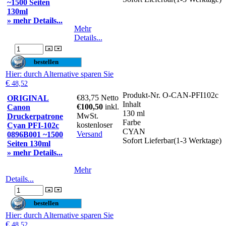
~1500 Seiten
130ml
» mehr Details...
Mehr
Details...
Hier
: durch Alternative sparen Sie
€
48,52
Produkt-Nr.
O-CAN-PFI102c
€83,75
Netto
ORIGINAL
Inhalt
€100,50
inkl.
Canon
130 ml
MwSt.
Druckerpatrone
Farbe
kostenloser
Cyan PFI-102c
CYAN
Versand
0896B001 ~1500
Sofort Lieferbar(1-3 Werktage)
Seiten 130ml
» mehr Details...
Mehr
Details...
Hier
: durch Alternative sparen Sie
€
48,52