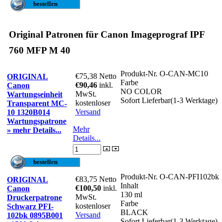
Original Patronen für Canon Imageprograf IPF
760 MFP M 40
Produkt-Nr.
O-CAN-MC10
€75,38
Netto
ORIGINAL
Farbe
€90,46
inkl.
Canon
NO COLOR
MwSt.
Wartungseinheit
Sofort Lieferbar(1-3 Werktage)
kostenloser
Transparent MC-
Versand
10 1320B014
Wartungspatrone
Mehr
» mehr Details...
Details...
Produkt-Nr.
O-CAN-PFI102bk
€83,75
Netto
ORIGINAL
Inhalt
€100,50
inkl.
Canon
130 ml
MwSt.
Druckerpatrone
Farbe
kostenloser
Schwarz PFI-
BLACK
Versand
102bk 0895B001
Sofort Lieferbar(1-3 Werktage)