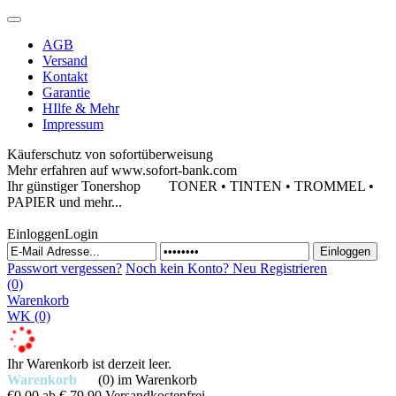
AGB
Versand
Kontakt
Garantie
HIlfe & Mehr
Impressum
Käuferschutz von sofortüberweisung
Mehr erfahren auf www.sofort-bank.com
Ihr günstiger Tonershop
TONER • TINTEN • TROMMEL •
PAPIER und mehr...
Einloggen
Login
Passwort vergessen?
Noch kein Konto?
Neu Registrieren
(0)
Warenkorb
WK
(0)
Ihr Warenkorb ist derzeit leer.
Warenkorb
(0)
im Warenkorb
€0,00
ab € 79,90 Versandkostenfrei