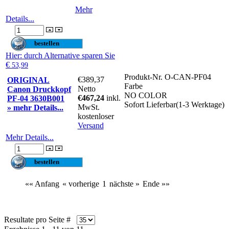
Mehr
Details...
Hier
: durch Alternative sparen Sie
€
53,99
Produkt-Nr.
O-CAN-PF04
€389,37
ORIGINAL
Farbe
Netto
Canon Druckkopf
NO COLOR
€467,24
inkl.
PF-04 3630B001
Sofort Lieferbar(1-3 Werktage)
MwSt.
» mehr Details...
kostenloser
Versand
Mehr Details...
«« Anfang
« vorherige
1
nächste »
Ende »»
Resultate pro Seite #