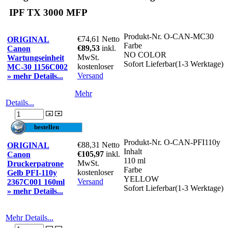
IPF TX 3000 MFP
Produkt-Nr.
O-CAN-MC30
€74,61
Netto
ORIGINAL
Farbe
€89,53
inkl.
Canon
NO COLOR
MwSt.
Wartungseinheit
Sofort Lieferbar(1-3 Werktage)
kostenloser
MC-30 1156C002
Versand
» mehr Details...
Mehr
Details...
Produkt-Nr.
O-CAN-PFI110y
€88,31
Netto
ORIGINAL
Inhalt
€105,97
inkl.
Canon
110 ml
MwSt.
Druckerpatrone
Farbe
kostenloser
Gelb PFI-110y
YELLOW
Versand
2367C001 160ml
Sofort Lieferbar(1-3 Werktage)
» mehr Details...
Mehr Details...