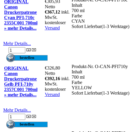
€305,93
ORIGINAL
Inhalt
Netto
Canon
700 ml
€367,12
inkl.
Druckerpatrone
Farbe
MwSt.
Cyan PFI-710c
CYAN
kostenloser
2355C001 700ml
Sofort Lieferbar(1-3 Werktage)
Versand
» mehr Details...
Mehr Details...
Produkt-Nr.
O-CAN-PFI710y
€326,80
ORIGINAL
Inhalt
Netto
Canon
700 ml
€392,16
inkl.
Druckerpatrone
Farbe
MwSt.
Gelb PFI-710y
YELLOW
kostenloser
2357C001 700ml
Sofort Lieferbar(1-3 Werktage)
Versand
» mehr Details...
Mehr Details...