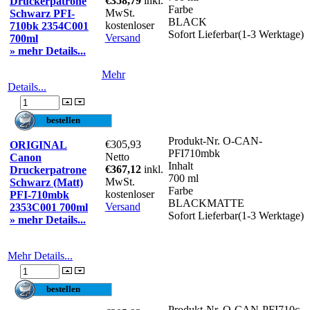
€358,79
inkl.
Druckerpatrone
Farbe
MwSt.
Schwarz PFI-
BLACK
kostenloser
710bk 2354C001
Sofort Lieferbar(1-3 Werktage)
Versand
700ml
» mehr Details...
Mehr
Details...
Produkt-Nr.
O-CAN-
€305,93
ORIGINAL
PFI710mbk
Netto
Canon
Inhalt
€367,12
inkl.
Druckerpatrone
700 ml
MwSt.
Schwarz (Matt)
Farbe
kostenloser
PFI-710mbk
BLACKMATTE
Versand
2353C001 700ml
Sofort Lieferbar(1-3 Werktage)
» mehr Details...
Mehr Details...
Produkt-Nr.
O-CAN-PFI710c