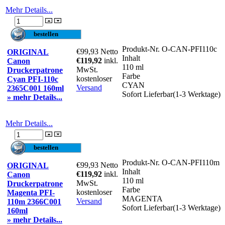
Mehr Details...
Produkt-Nr.
O-CAN-PFI110c
€99,93
Netto
ORIGINAL
Inhalt
€119,92
inkl.
Canon
110 ml
MwSt.
Druckerpatrone
Farbe
kostenloser
Cyan PFI-110c
CYAN
Versand
2365C001 160ml
Sofort Lieferbar(1-3 Werktage)
» mehr Details...
Mehr Details...
Produkt-Nr.
O-CAN-PFI110m
€99,93
Netto
ORIGINAL
Inhalt
€119,92
inkl.
Canon
110 ml
MwSt.
Druckerpatrone
Farbe
kostenloser
Magenta PFI-
MAGENTA
Versand
110m 2366C001
Sofort Lieferbar(1-3 Werktage)
160ml
» mehr Details...