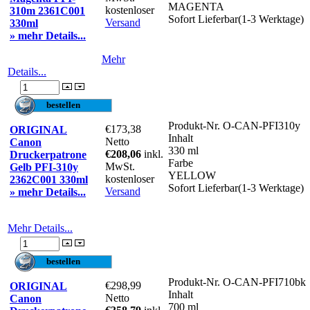
MAGENTA
kostenloser
310m 2361C001
Sofort Lieferbar(1-3 Werktage)
Versand
330ml
» mehr Details...
Mehr
Details...
Produkt-Nr.
O-CAN-PFI310y
€173,38
ORIGINAL
Inhalt
Netto
Canon
330 ml
€208,06
inkl.
Druckerpatrone
Farbe
MwSt.
Gelb PFI-310y
YELLOW
kostenloser
2362C001 330ml
Sofort Lieferbar(1-3 Werktage)
Versand
» mehr Details...
Mehr Details...
Produkt-Nr.
O-CAN-PFI710bk
€298,99
ORIGINAL
Inhalt
Netto
Canon
700 ml