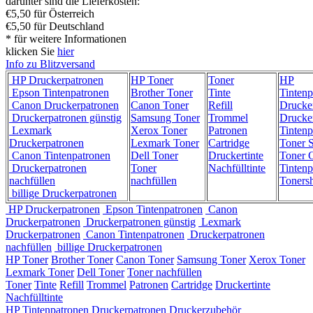
darunter sind die Lieferkosten:
€5,50 für Österreich
€5,50 für Deutschland
* für weitere Informationen
klicken Sie
hier
Info zu Blitzversand
HP Druckerpatronen
HP Toner
Toner
HP
Epson Tintenpatronen
Brother Toner
Tinte
Tintenp
Canon Druckerpatronen
Canon Toner
Refill
Drucke
Druckerpatronen günstig
Samsung Toner
Trommel
Drucke
Lexmark
Xerox Toner
Patronen
Tintenp
Druckerpatronen
Lexmark Toner
Cartridge
Toner 
Canon Tintenpatronen
Dell Toner
Druckertinte
Toner C
Druckerpatronen
Toner
Nachfülltinte
Tintenp
nachfüllen
nachfüllen
Toners
billige Druckerpatronen
HP Druckerpatronen
Epson Tintenpatronen
Canon
Druckerpatronen
Druckerpatronen günstig
Lexmark
Druckerpatronen
Canon Tintenpatronen
Druckerpatronen
nachfüllen
billige Druckerpatronen
HP Toner
Brother Toner
Canon Toner
Samsung Toner
Xerox Toner
Lexmark Toner
Dell Toner
Toner nachfüllen
Toner
Tinte
Refill
Trommel
Patronen
Cartridge
Druckertinte
Nachfülltinte
HP Tintenpatronen
Druckerpatronen
Druckerzubehör