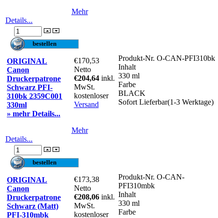
Mehr
Details...
Produkt-Nr.
O-CAN-PFI310bk
€170,53
ORIGINAL
Inhalt
Netto
Canon
330 ml
€204,64
inkl.
Druckerpatrone
Farbe
MwSt.
Schwarz PFI-
BLACK
kostenloser
310bk 2359C001
Sofort Lieferbar(1-3 Werktage)
Versand
330ml
» mehr Details...
Mehr
Details...
Produkt-Nr.
O-CAN-
€173,38
ORIGINAL
PFI310mbk
Netto
Canon
Inhalt
€208,06
inkl.
Druckerpatrone
330 ml
MwSt.
Schwarz (Matt)
Farbe
kostenloser
PFI-310mbk