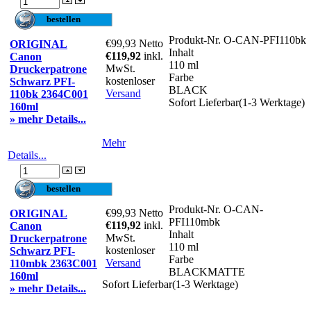
Produkt-Nr.
O-CAN-PFI110bk
€99,93
Netto
ORIGINAL
Inhalt
€119,92
inkl.
Canon
110 ml
MwSt.
Druckerpatrone
Farbe
kostenloser
Schwarz PFI-
BLACK
Versand
110bk 2364C001
Sofort Lieferbar(1-3 Werktage)
160ml
» mehr Details...
Mehr
Details...
Produkt-Nr.
O-CAN-
€99,93
Netto
ORIGINAL
PFI110mbk
€119,92
inkl.
Canon
Inhalt
MwSt.
Druckerpatrone
110 ml
kostenloser
Schwarz PFI-
Farbe
Versand
110mbk 2363C001
BLACKMATTE
160ml
Sofort Lieferbar(1-3 Werktage)
» mehr Details...