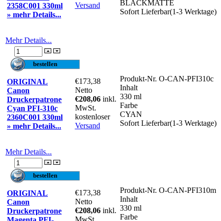
BLACKMATTE
Versand
2358C001 330ml
Sofort Lieferbar(1-3 Werktage)
» mehr Details...
Mehr Details...
Produkt-Nr.
O-CAN-PFI310c
€173,38
ORIGINAL
Inhalt
Netto
Canon
330 ml
€208,06
inkl.
Druckerpatrone
Farbe
MwSt.
Cyan PFI-310c
CYAN
kostenloser
2360C001 330ml
Sofort Lieferbar(1-3 Werktage)
Versand
» mehr Details...
Mehr Details...
Produkt-Nr.
O-CAN-PFI310m
€173,38
ORIGINAL
Inhalt
Netto
Canon
330 ml
€208,06
inkl.
Druckerpatrone
Farbe
MwSt.
Magenta PFI-