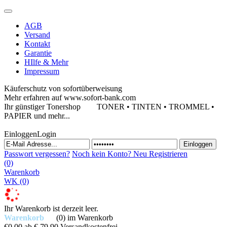
AGB
Versand
Kontakt
Garantie
HIlfe & Mehr
Impressum
Käuferschutz von sofortüberweisung
Mehr erfahren auf www.sofort-bank.com
Ihr günstiger Tonershop
TONER • TINTEN • TROMMEL •
PAPIER und mehr...
Einloggen
Login
Passwort vergessen?
Noch kein Konto?
Neu Registrieren
(0)
Warenkorb
WK
(0)
Ihr Warenkorb ist derzeit leer.
Warenkorb
(0)
im Warenkorb
€0,00
ab € 79,90 Versandkostenfrei