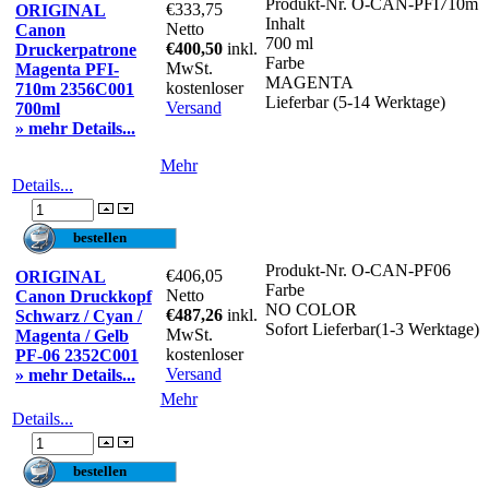
Produkt-Nr.
O-CAN-PFI710m
€333,75
ORIGINAL
Inhalt
Netto
Canon
700 ml
€400,50
inkl.
Druckerpatrone
Farbe
MwSt.
Magenta PFI-
MAGENTA
kostenloser
710m 2356C001
Lieferbar (5-14 Werktage)
Versand
700ml
» mehr Details...
Mehr
Details...
Produkt-Nr.
O-CAN-PF06
€406,05
ORIGINAL
Farbe
Netto
Canon Druckkopf
NO COLOR
€487,26
inkl.
Schwarz / Cyan /
Sofort Lieferbar(1-3 Werktage)
MwSt.
Magenta / Gelb
kostenloser
PF-06 2352C001
Versand
» mehr Details...
Mehr
Details...