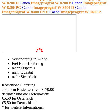
W 8200 D
Canon
Imageprograf W 8200 P
Canon
Imageprograf
W 8200 PG
Canon
Imageprograf W 8400 D
Canon
Imageprograf W 8400 DYE
Canon
Imageprograf W 8400 P
Versandfertig in 24 Std.
Frei Haus Lieferung
mehr Ersparnis
mehr Qualität
mehr Sicherheit
Kostenlose Lieferung
ab einem Bestellwert von € 79,90
darunter sind die Lieferkosten:
€5,50 für Österreich
€5,50 für Deutschland
* für weitere Informationen