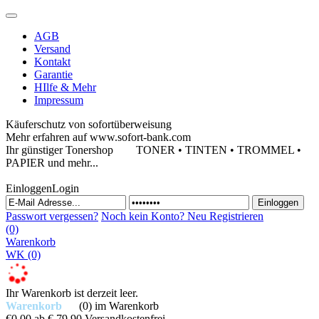
AGB
Versand
Kontakt
Garantie
HIlfe & Mehr
Impressum
Käuferschutz von sofortüberweisung
Mehr erfahren auf www.sofort-bank.com
Ihr günstiger Tonershop
TONER • TINTEN • TROMMEL •
PAPIER und mehr...
Einloggen
Login
Passwort vergessen?
Noch kein Konto?
Neu Registrieren
(0)
Warenkorb
WK
(0)
Ihr Warenkorb ist derzeit leer.
Warenkorb
(0)
im Warenkorb
€0,00
ab € 79,90 Versandkostenfrei