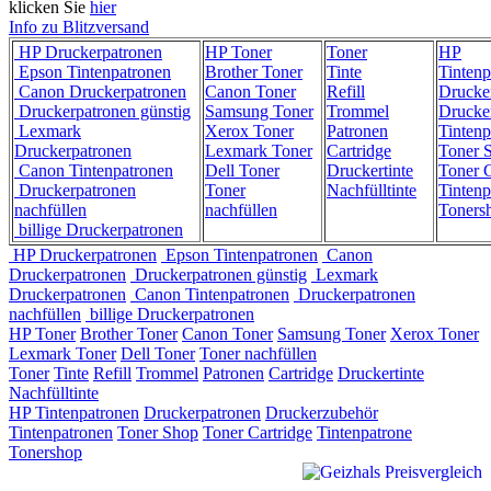
klicken Sie
hier
Info zu Blitzversand
HP Druckerpatronen
HP Toner
Toner
HP
Epson Tintenpatronen
Brother Toner
Tinte
Tintenp
Canon Druckerpatronen
Canon Toner
Refill
Drucke
Druckerpatronen günstig
Samsung Toner
Trommel
Drucke
Lexmark
Xerox Toner
Patronen
Tintenp
Druckerpatronen
Lexmark Toner
Cartridge
Toner 
Canon Tintenpatronen
Dell Toner
Druckertinte
Toner C
Druckerpatronen
Toner
Nachfülltinte
Tintenp
nachfüllen
nachfüllen
Toners
billige Druckerpatronen
HP Druckerpatronen
Epson Tintenpatronen
Canon
Druckerpatronen
Druckerpatronen günstig
Lexmark
Druckerpatronen
Canon Tintenpatronen
Druckerpatronen
nachfüllen
billige Druckerpatronen
HP Toner
Brother Toner
Canon Toner
Samsung Toner
Xerox Toner
Lexmark Toner
Dell Toner
Toner nachfüllen
Toner
Tinte
Refill
Trommel
Patronen
Cartridge
Druckertinte
Nachfülltinte
HP Tintenpatronen
Druckerpatronen
Druckerzubehör
Tintenpatronen
Toner Shop
Toner Cartridge
Tintenpatrone
Tonershop