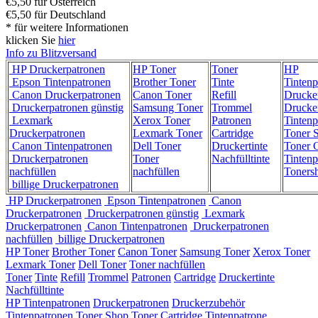
€5,50 für Österreich
€5,50 für Deutschland
* für weitere Informationen
klicken Sie
hier
Info zu Blitzversand
HP Druckerpatronen
HP Toner
Toner
HP
Epson Tintenpatronen
Brother Toner
Tinte
Tintenp
Canon Druckerpatronen
Canon Toner
Refill
Drucke
Druckerpatronen günstig
Samsung Toner
Trommel
Drucke
Lexmark
Xerox Toner
Patronen
Tintenp
Druckerpatronen
Lexmark Toner
Cartridge
Toner 
Canon Tintenpatronen
Dell Toner
Druckertinte
Toner C
Druckerpatronen
Toner
Nachfülltinte
Tintenp
nachfüllen
nachfüllen
Toners
billige Druckerpatronen
HP Druckerpatronen
Epson Tintenpatronen
Canon
Druckerpatronen
Druckerpatronen günstig
Lexmark
Druckerpatronen
Canon Tintenpatronen
Druckerpatronen
nachfüllen
billige Druckerpatronen
HP Toner
Brother Toner
Canon Toner
Samsung Toner
Xerox Toner
Lexmark Toner
Dell Toner
Toner nachfüllen
Toner
Tinte
Refill
Trommel
Patronen
Cartridge
Druckertinte
Nachfülltinte
HP Tintenpatronen
Druckerpatronen
Druckerzubehör
Tintenpatronen
Toner Shop
Toner Cartridge
Tintenpatrone