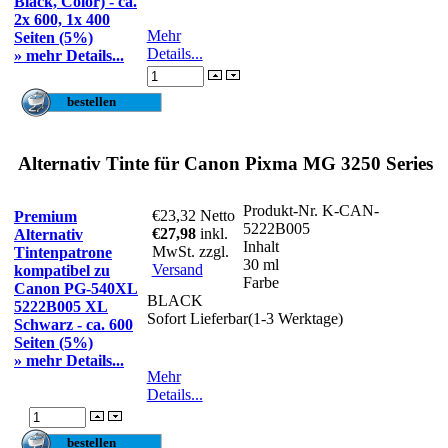
Black, Color) - ca.
2x 600, 1x 400
Mehr
Seiten (5%)
Details...
» mehr Details...
Alternativ Tinte für Canon Pixma MG 3250 Series
Produkt-Nr.
K-CAN-
€23,32
Netto
Premium
5222B005
€27,98
inkl.
Alternativ
Inhalt
MwSt. zzgl.
Tintenpatrone
30 ml
Versand
kompatibel zu
Farbe
Canon PG-540XL
BLACK
5222B005 XL
Sofort Lieferbar(1-3 Werktage)
Schwarz - ca. 600
Seiten (5%)
» mehr Details...
Mehr
Details...