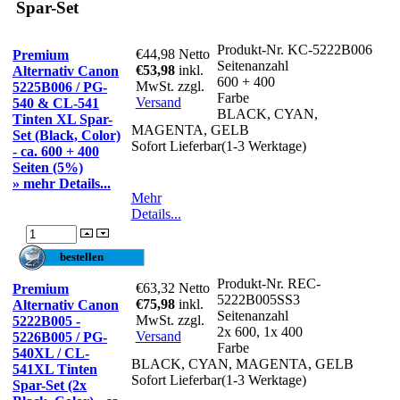
Spar-Set
Produkt-Nr.
KC-5222B006
€44,98
Netto
Premium
Seitenanzahl
€53,98
inkl.
Alternativ Canon
600 + 400
MwSt. zzgl.
5225B006 / PG-
Farbe
Versand
540 & CL-541
BLACK, CYAN,
Tinten XL Spar-
MAGENTA, GELB
Set (Black, Color)
Sofort Lieferbar(1-3 Werktage)
- ca. 600 + 400
Seiten (5%)
» mehr Details...
Mehr
Details...
Produkt-Nr.
REC-
€63,32
Netto
Premium
5222B005SS3
€75,98
inkl.
Alternativ Canon
Seitenanzahl
MwSt. zzgl.
5222B005 -
2x 600, 1x 400
Versand
5226B005 / PG-
Farbe
540XL / CL-
BLACK, CYAN, MAGENTA, GELB
541XL Tinten
Sofort Lieferbar(1-3 Werktage)
Spar-Set (2x