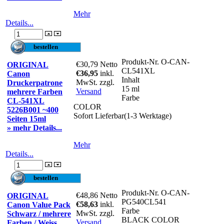
Mehr
Details...
Produkt-Nr.
O-CAN-
€30,79
Netto
ORIGINAL
CL541XL
€36,95
inkl.
Canon
Inhalt
MwSt. zzgl.
Druckerpatrone
15 ml
Versand
mehrere Farben
Farbe
CL-541XL
COLOR
5226B001 ~400
Sofort Lieferbar(1-3 Werktage)
Seiten 15ml
» mehr Details...
Mehr
Details...
Produkt-Nr.
O-CAN-
€48,86
Netto
ORIGINAL
PG540CL541
€58,63
inkl.
Canon Value Pack
Farbe
MwSt. zzgl.
Schwarz / mehrere
BLACK COLOR
Versand
Farben / Weiss