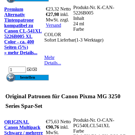
Produkt-Nr.
K-CAN-
€23,32
Netto
Premium
5226B005
€27,98
inkl.
Alternativ
Inhalt
MwSt. zzgl.
Tintenpatrone
24 ml
Versand
kompatibel zu
Farbe
Canon CL-541XL
COLOR
5226B005 XL
Sofort Lieferbar(1-3 Werktage)
Color - ca. 400
Seiten (5%)
» mehr Details...
Mehr
Details...
Original Patronen für Canon Pixma MG 3250
Series Spar-Set
Produkt-Nr.
O-CAN-
€75,63
Netto
ORIGINAL
PG540LCL541XL
€90,76
inkl.
Canon Multipack
Farbe
MwSt.
Schwarz / mehrere