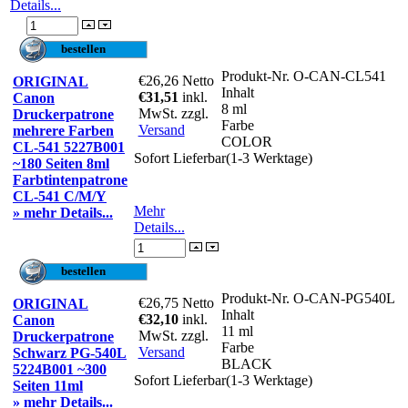
Details...
Produkt-Nr.
O-CAN-CL541
€26,26
Netto
ORIGINAL
Inhalt
€31,51
inkl.
Canon
8 ml
MwSt. zzgl.
Druckerpatrone
Farbe
Versand
mehrere Farben
COLOR
CL-541 5227B001
Sofort Lieferbar(1-3 Werktage)
~180 Seiten 8ml
Farbtintenpatrone
CL-541 C/M/Y
Mehr
» mehr Details...
Details...
Produkt-Nr.
O-CAN-PG540L
€26,75
Netto
ORIGINAL
Inhalt
€32,10
inkl.
Canon
11 ml
MwSt. zzgl.
Druckerpatrone
Farbe
Versand
Schwarz PG-540L
BLACK
5224B001 ~300
Sofort Lieferbar(1-3 Werktage)
Seiten 11ml
» mehr Details...