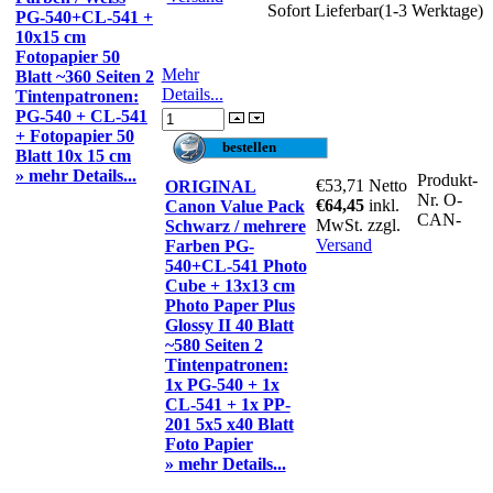
Sofort Lieferbar(1-3 Werktage)
PG-540+CL-541 +
10x15 cm
Fotopapier 50
Mehr
Blatt ~360 Seiten 2
Details...
Tintenpatronen:
PG-540 + CL-541
+ Fotopapier 50
Blatt 10x 15 cm
» mehr Details...
Produkt-
€53,71
Netto
ORIGINAL
Nr.
O-
€64,45
inkl.
Canon Value Pack
CAN-
MwSt. zzgl.
Schwarz / mehrere
Versand
Farben PG-
540+CL-541 Photo
Cube + 13x13 cm
Photo Paper Plus
Glossy II 40 Blatt
~580 Seiten 2
Tintenpatronen:
1x PG-540 + 1x
CL-541 + 1x PP-
201 5x5 x40 Blatt
Foto Papier
» mehr Details...