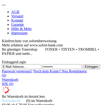
AGB
Versand
Kontakt
Garantie
HIlfe & Mehr
Impressum
Käuferschutz von sofortüberweisung
Mehr erfahren auf www.sofort-bank.com
Ihr günstiger Tonershop
TONER • TINTEN • TROMMEL •
PAPIER und mehr...
Einloggen
Login
Passwort vergessen?
Noch kein Konto?
Neu Registrieren
(0)
Warenkorb
WK
(0)
Ihr Warenkorb ist derzeit leer.
Warenkorb
(0)
im Warenkorb
€0,00
ab € 79,90 Versandkostenfrei