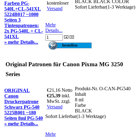
BLACK BLACK COLOR
kostenloser
Farben PG-
Sofort Lieferbar(1-3 Werktage)
Versand
540L+CL-541XL
5224B017 ~1000
Seiten 3
Mehr
Tintenpatronen:
Details...
2x PG-540L + CL-
541XL
» mehr Details...
Original Patronen für Canon Pixma MG 3250
Series
Produkt-Nr.
O-CAN-PG540
€21,16
Netto
ORIGINAL
Inhalt
€25,39
inkl.
Canon
8 ml
MwSt. zzgl.
Druckerpatrone
Farbe
Versand
Schwarz PG-540
BLACK
5225B001 ~180
Sofort Lieferbar(1-3 Werktage)
Seiten 8ml PG-540
» mehr Details...
Mehr