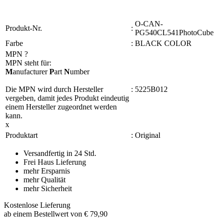
O-CAN-
Produkt-Nr.
:
PG540CL541PhotoCube
Farbe
:
BLACK COLOR
MPN
?
MPN steht für:
M
anufacturer
P
art
N
umber
Die MPN wird durch Hersteller
:
5225B012
vergeben, damit jedes Produkt eindeutig
einem Hersteller zugeordnet werden
kann.
x
Produktart
:
Original
Versandfertig in 24 Std.
Frei Haus Lieferung
mehr Ersparnis
mehr Qualität
mehr Sicherheit
Kostenlose Lieferung
ab einem Bestellwert von € 79,90