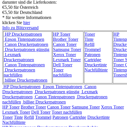
darunter sind die Lieferkosten:
€5,50 für Österreich
€5,50 für Deutschland
* für weitere Informationen
klicken Sie
hier
Info zu Blitzversand
HP Druckerpatronen
HP Toner
Toner
HP
Epson Tintenpatronen
Brother Toner
Tinte
Tintenp
Canon Druckerpatronen
Canon Toner
Refill
Drucke
Druckerpatronen günstig
Samsung Toner
Trommel
Drucke
Lexmark
Xerox Toner
Patronen
Tintenp
Druckerpatronen
Lexmark Toner
Cartridge
Toner 
Canon Tintenpatronen
Dell Toner
Druckertinte
Toner C
Druckerpatronen
Toner
Nachfülltinte
Tintenp
nachfüllen
nachfüllen
Toners
billige Druckerpatronen
HP Druckerpatronen
Epson Tintenpatronen
Canon
Druckerpatronen
Druckerpatronen günstig
Lexmark
Druckerpatronen
Canon Tintenpatronen
Druckerpatronen
nachfüllen
billige Druckerpatronen
HP Toner
Brother Toner
Canon Toner
Samsung Toner
Xerox Toner
Lexmark Toner
Dell Toner
Toner nachfüllen
Toner
Tinte
Refill
Trommel
Patronen
Cartridge
Druckertinte
Nachfülltinte