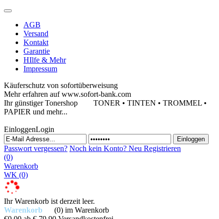
AGB
Versand
Kontakt
Garantie
HIlfe & Mehr
Impressum
Käuferschutz von sofortüberweisung
Mehr erfahren auf www.sofort-bank.com
Ihr günstiger Tonershop
TONER • TINTEN • TROMMEL •
PAPIER und mehr...
Einloggen
Login
Passwort vergessen?
Noch kein Konto?
Neu Registrieren
(0)
Warenkorb
WK
(0)
Ihr Warenkorb ist derzeit leer.
Warenkorb
(0)
im Warenkorb
€0,00
ab € 79,90 Versandkostenfrei