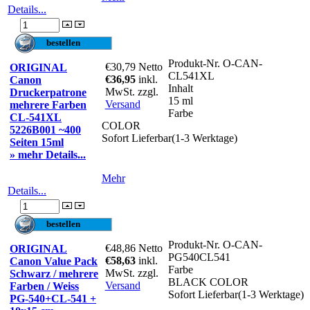
Details...
Produkt-Nr.
O-CAN-
€30,79
Netto
ORIGINAL
CL541XL
€36,95
inkl.
Canon
Inhalt
MwSt. zzgl.
Druckerpatrone
15 ml
Versand
mehrere Farben
Farbe
CL-541XL
COLOR
5226B001 ~400
Sofort Lieferbar(1-3 Werktage)
Seiten 15ml
» mehr Details...
Mehr
Details...
Produkt-Nr.
O-CAN-
€48,86
Netto
ORIGINAL
PG540CL541
€58,63
inkl.
Canon Value Pack
Farbe
MwSt. zzgl.
Schwarz / mehrere
BLACK COLOR
Versand
Farben / Weiss
Sofort Lieferbar(1-3 Werktage)
PG-540+CL-541 +