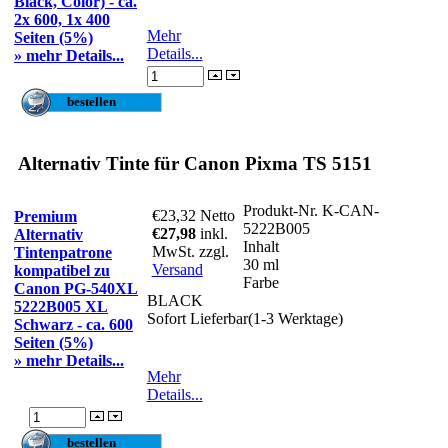
Black, Color) - ca.
2x 600, 1x 400
Mehr
Seiten (5%)
Details...
» mehr Details...
Alternativ Tinte für Canon Pixma TS 5151
Produkt-Nr.
K-CAN-
€23,32
Netto
Premium
5222B005
€27,98
inkl.
Alternativ
Inhalt
MwSt. zzgl.
Tintenpatrone
30 ml
Versand
kompatibel zu
Farbe
Canon PG-540XL
BLACK
5222B005 XL
Sofort Lieferbar(1-3 Werktage)
Schwarz - ca. 600
Seiten (5%)
» mehr Details...
Mehr
Details...