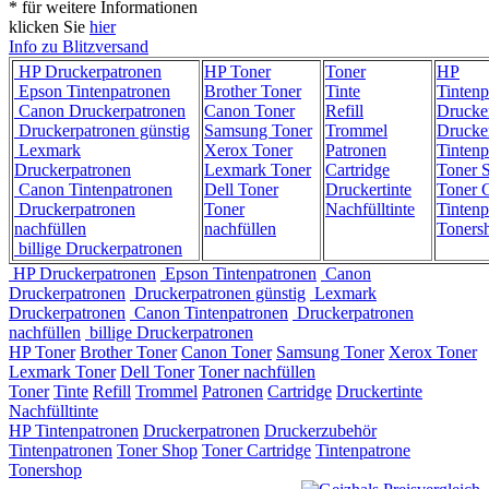
* für weitere Informationen
klicken Sie
hier
Info zu Blitzversand
HP Druckerpatronen
HP Toner
Toner
HP
Epson Tintenpatronen
Brother Toner
Tinte
Tintenp
Canon Druckerpatronen
Canon Toner
Refill
Drucke
Druckerpatronen günstig
Samsung Toner
Trommel
Drucke
Lexmark
Xerox Toner
Patronen
Tintenp
Druckerpatronen
Lexmark Toner
Cartridge
Toner 
Canon Tintenpatronen
Dell Toner
Druckertinte
Toner C
Druckerpatronen
Toner
Nachfülltinte
Tintenp
nachfüllen
nachfüllen
Toners
billige Druckerpatronen
HP Druckerpatronen
Epson Tintenpatronen
Canon
Druckerpatronen
Druckerpatronen günstig
Lexmark
Druckerpatronen
Canon Tintenpatronen
Druckerpatronen
nachfüllen
billige Druckerpatronen
HP Toner
Brother Toner
Canon Toner
Samsung Toner
Xerox Toner
Lexmark Toner
Dell Toner
Toner nachfüllen
Toner
Tinte
Refill
Trommel
Patronen
Cartridge
Druckertinte
Nachfülltinte
HP Tintenpatronen
Druckerpatronen
Druckerzubehör
Tintenpatronen
Toner Shop
Toner Cartridge
Tintenpatrone
Tonershop