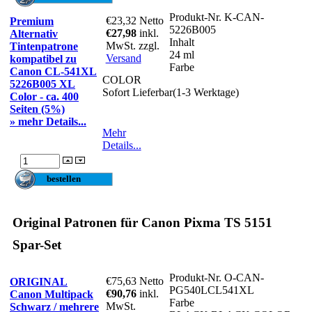
Produkt-Nr.
K-CAN-
€23,32
Netto
Premium
5226B005
€27,98
inkl.
Alternativ
Inhalt
MwSt. zzgl.
Tintenpatrone
24 ml
Versand
kompatibel zu
Farbe
Canon CL-541XL
COLOR
5226B005 XL
Sofort Lieferbar(1-3 Werktage)
Color - ca. 400
Seiten (5%)
» mehr Details...
Mehr
Details...
Original Patronen für Canon Pixma TS 5151
Spar-Set
Produkt-Nr.
O-CAN-
€75,63
Netto
ORIGINAL
PG540LCL541XL
€90,76
inkl.
Canon Multipack
Farbe
MwSt.
Schwarz / mehrere