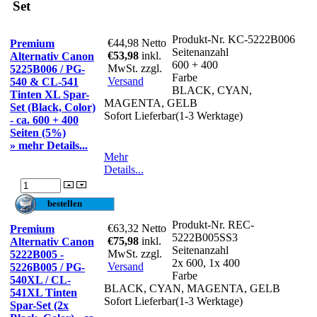
Set
Produkt-Nr.
KC-5222B006
€44,98
Netto
Premium
Seitenanzahl
€53,98
inkl.
Alternativ Canon
600 + 400
MwSt. zzgl.
5225B006 / PG-
Farbe
Versand
540 & CL-541
BLACK, CYAN,
Tinten XL Spar-
MAGENTA, GELB
Set (Black, Color)
Sofort Lieferbar(1-3 Werktage)
- ca. 600 + 400
Seiten (5%)
» mehr Details...
Mehr
Details...
Produkt-Nr.
REC-
€63,32
Netto
Premium
5222B005SS3
€75,98
inkl.
Alternativ Canon
Seitenanzahl
MwSt. zzgl.
5222B005 -
2x 600, 1x 400
Versand
5226B005 / PG-
Farbe
540XL / CL-
BLACK, CYAN, MAGENTA, GELB
541XL Tinten
Sofort Lieferbar(1-3 Werktage)
Spar-Set (2x