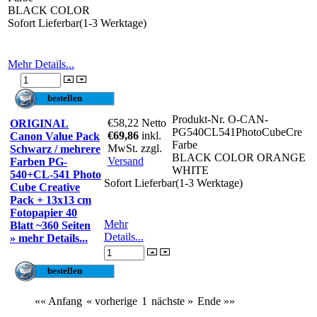
BLACK COLOR
Sofort Lieferbar(1-3 Werktage)
Mehr Details...
Produkt-Nr.
O-CAN-
€58,22
Netto
ORIGINAL
PG540CL541PhotoCubeCre
€69,86
inkl.
Canon Value Pack
Farbe
MwSt. zzgl.
Schwarz / mehrere
BLACK COLOR ORANGE
Versand
Farben PG-
WHITE
540+CL-541 Photo
Sofort Lieferbar(1-3 Werktage)
Cube Creative
Pack + 13x13 cm
Fotopapier 40
Mehr
Blatt ~360 Seiten
Details...
» mehr Details...
«« Anfang
« vorherige
1
nächste »
Ende »»