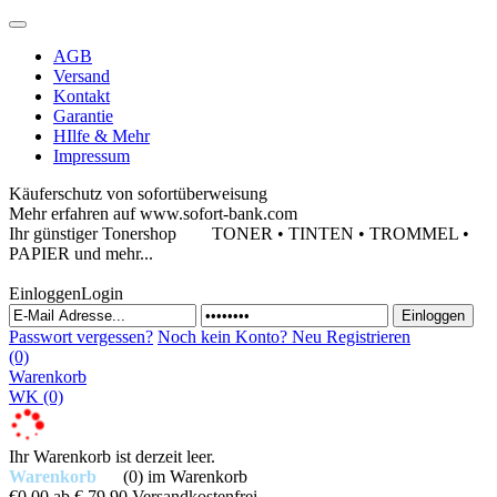
AGB
Versand
Kontakt
Garantie
HIlfe & Mehr
Impressum
Käuferschutz von sofortüberweisung
Mehr erfahren auf www.sofort-bank.com
Ihr günstiger Tonershop
TONER • TINTEN • TROMMEL •
PAPIER und mehr...
Einloggen
Login
Passwort vergessen?
Noch kein Konto?
Neu Registrieren
(0)
Warenkorb
WK
(0)
Ihr Warenkorb ist derzeit leer.
Warenkorb
(0)
im Warenkorb
€0,00
ab € 79,90 Versandkostenfrei