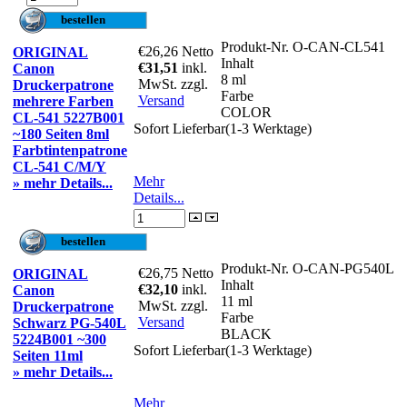
Produkt-Nr.
O-CAN-CL541
€26,26
Netto
ORIGINAL
Inhalt
€31,51
inkl.
Canon
8 ml
MwSt. zzgl.
Druckerpatrone
Farbe
Versand
mehrere Farben
COLOR
CL-541 5227B001
Sofort Lieferbar(1-3 Werktage)
~180 Seiten 8ml
Farbtintenpatrone
CL-541 C/M/Y
Mehr
» mehr Details...
Details...
Produkt-Nr.
O-CAN-PG540L
€26,75
Netto
ORIGINAL
Inhalt
€32,10
inkl.
Canon
11 ml
MwSt. zzgl.
Druckerpatrone
Farbe
Versand
Schwarz PG-540L
BLACK
5224B001 ~300
Sofort Lieferbar(1-3 Werktage)
Seiten 11ml
» mehr Details...
Mehr