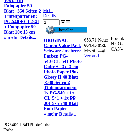
10x15 cm
Fotopapier 50
Mehr
Blatt ~360 Seiten 2
Details...
Tintenpatronen:
PG-540 + CL-541
+ Fotopapier 50
Blatt 10x 15 cm
» mehr Details...
Produkt-
€53,71
Netto
ORIGINAL
Nr.
O-
€64,45
inkl.
Canon Value Pack
CAN-
MwSt. zzgl.
Schwarz / mehrere
Versand
Farben PG-
540+CL-541 Photo
Cube + 13x13 cm
Photo Paper Plus
Glossy II 40 Blatt
~580 Seiten 2
Tintenpatronen:
1x PG-540 + 1x
CL-541 + 1x PP-
201 5x5 x40 Blatt
Foto Papier
» mehr Details...
PG540CL541PhotoCube
Farbe