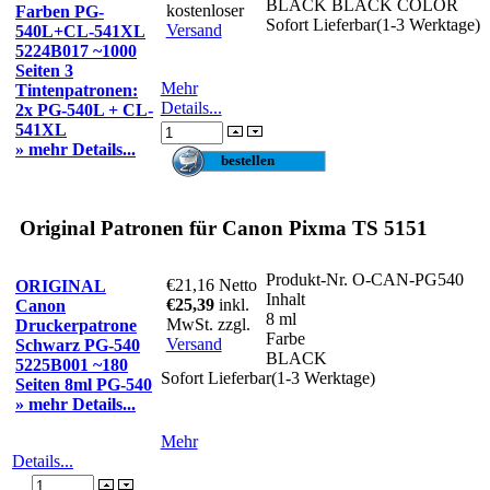
BLACK BLACK COLOR
kostenloser
Farben PG-
Sofort Lieferbar(1-3 Werktage)
Versand
540L+CL-541XL
5224B017 ~1000
Seiten 3
Mehr
Tintenpatronen:
Details...
2x PG-540L + CL-
541XL
» mehr Details...
Original Patronen für Canon Pixma TS 5151
Produkt-Nr.
O-CAN-PG540
€21,16
Netto
ORIGINAL
Inhalt
€25,39
inkl.
Canon
8 ml
MwSt. zzgl.
Druckerpatrone
Farbe
Versand
Schwarz PG-540
BLACK
5225B001 ~180
Sofort Lieferbar(1-3 Werktage)
Seiten 8ml PG-540
» mehr Details...
Mehr
Details...