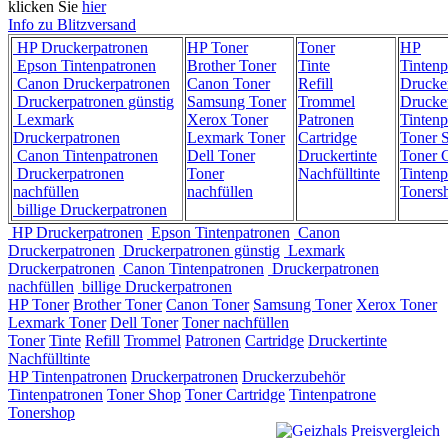
klicken Sie
hier
Info zu Blitzversand
HP Druckerpatronen
HP Toner
Toner
HP
Epson Tintenpatronen
Brother Toner
Tinte
Tintenp
Canon Druckerpatronen
Canon Toner
Refill
Drucke
Druckerpatronen günstig
Samsung Toner
Trommel
Drucke
Lexmark
Xerox Toner
Patronen
Tintenp
Druckerpatronen
Lexmark Toner
Cartridge
Toner 
Canon Tintenpatronen
Dell Toner
Druckertinte
Toner C
Druckerpatronen
Toner
Nachfülltinte
Tintenp
nachfüllen
nachfüllen
Toners
billige Druckerpatronen
HP Druckerpatronen
Epson Tintenpatronen
Canon
Druckerpatronen
Druckerpatronen günstig
Lexmark
Druckerpatronen
Canon Tintenpatronen
Druckerpatronen
nachfüllen
billige Druckerpatronen
HP Toner
Brother Toner
Canon Toner
Samsung Toner
Xerox Toner
Lexmark Toner
Dell Toner
Toner nachfüllen
Toner
Tinte
Refill
Trommel
Patronen
Cartridge
Druckertinte
Nachfülltinte
HP Tintenpatronen
Druckerpatronen
Druckerzubehör
Tintenpatronen
Toner Shop
Toner Cartridge
Tintenpatrone
Tonershop