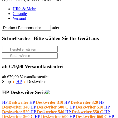
HIlfe & Mehr
Garantie
Versand
oder
Schnellsuche -
Bitte wählen Sie Ihr Gerät aus
ab €79,90 Versandkostenfrei
ab €79,90 Versandkostenfrei
Shop
HP
Deskwriter
HP Deskwriter Serie
HP
Deskwriter
HP
Deskwriter 310
HP
Deskwriter 320
HP
Deskwriter 340
HP
Deskwriter 500 C
HP
Deskwriter 510
HP
Deskwriter 520
HP
Deskwriter 540
HP
Deskwriter 550 C
HP
Deskwriter 560 C
HP
Deskwriter 600
HP
Deskwriter 660 C
HP