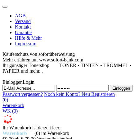
AGB
Versand
Kontakt
Garantie
HIlfe & Mehr
Impressum
Käuferschutz von sofortüberweisung
Mehr erfahren auf www.sofort-bank.com
Ihr günstiger Tonershop
TONER • TINTEN • TROMMEL •
PAPIER und mehr...
Einloggen
Login
Passwort vergessen?
Noch kein Konto?
Neu Registrieren
(0)
Warenkorb
WK
(0)
Ihr Warenkorb ist derzeit leer.
Warenkorb
(0)
im Warenkorb
€0,00
ab € 79,90 Versandkostenfrei