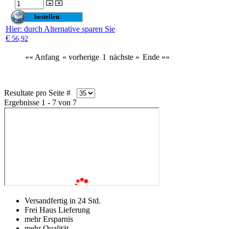
Hier
: durch Alternative sparen Sie
€
56,92
«« Anfang
« vorherige
1
nächste »
Ende »»
Resultate pro Seite #
Ergebnisse 1 - 7 von 7
Versandfertig in 24 Std.
Frei Haus Lieferung
mehr Ersparnis
mehr Qualität