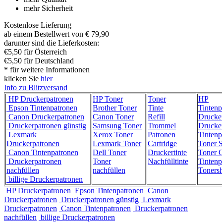
mehr Sicherheit
Kostenlose Lieferung
ab einem Bestellwert von € 79,90
darunter sind die Lieferkosten:
€5,50 für Österreich
€5,50 für Deutschland
* für weitere Informationen
klicken Sie
hier
Info zu Blitzversand
HP Druckerpatronen
HP Toner
Toner
HP
Epson Tintenpatronen
Brother Toner
Tinte
Tintenp
Canon Druckerpatronen
Canon Toner
Refill
Drucke
Druckerpatronen günstig
Samsung Toner
Trommel
Drucke
Lexmark
Xerox Toner
Patronen
Tintenp
Druckerpatronen
Lexmark Toner
Cartridge
Toner 
Canon Tintenpatronen
Dell Toner
Druckertinte
Toner C
Druckerpatronen
Toner
Nachfülltinte
Tintenp
nachfüllen
nachfüllen
Toners
billige Druckerpatronen
HP Druckerpatronen
Epson Tintenpatronen
Canon
Druckerpatronen
Druckerpatronen günstig
Lexmark
Druckerpatronen
Canon Tintenpatronen
Druckerpatronen
nachfüllen
billige Druckerpatronen