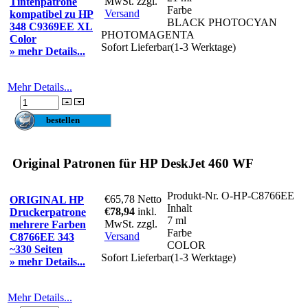
MwSt. zzgl.
Tintenpatrone
Farbe
Versand
kompatibel zu HP
BLACK PHOTOCYAN
348 C9369EE XL
PHOTOMAGENTA
Color
Sofort Lieferbar(1-3 Werktage)
» mehr Details...
Mehr Details...
Original Patronen für HP DeskJet 460 WF
Produkt-Nr.
O-HP-C8766EE
€65,78
Netto
ORIGINAL HP
Inhalt
€78,94
inkl.
Druckerpatrone
7 ml
MwSt. zzgl.
mehrere Farben
Farbe
Versand
C8766EE 343
COLOR
~330 Seiten
Sofort Lieferbar(1-3 Werktage)
» mehr Details...
Mehr Details...