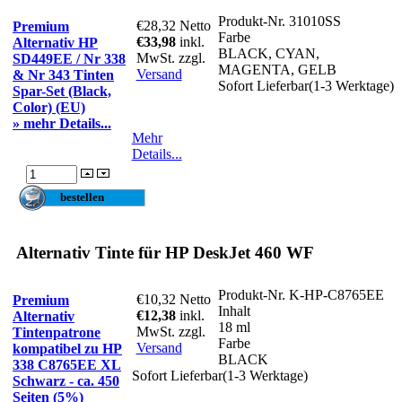
Produkt-Nr.
31010SS
€28,32
Netto
Premium
Farbe
€33,98
inkl.
Alternativ HP
BLACK, CYAN,
MwSt. zzgl.
SD449EE / Nr 338
MAGENTA, GELB
Versand
& Nr 343 Tinten
Sofort Lieferbar(1-3 Werktage)
Spar-Set (Black,
Color) (EU)
» mehr Details...
Mehr
Details...
Alternativ Tinte für HP DeskJet 460 WF
Produkt-Nr.
K-HP-C8765EE
€10,32
Netto
Premium
Inhalt
€12,38
inkl.
Alternativ
18 ml
MwSt. zzgl.
Tintenpatrone
Farbe
Versand
kompatibel zu HP
BLACK
338 C8765EE XL
Sofort Lieferbar(1-3 Werktage)
Schwarz - ca. 450
Seiten (5%)