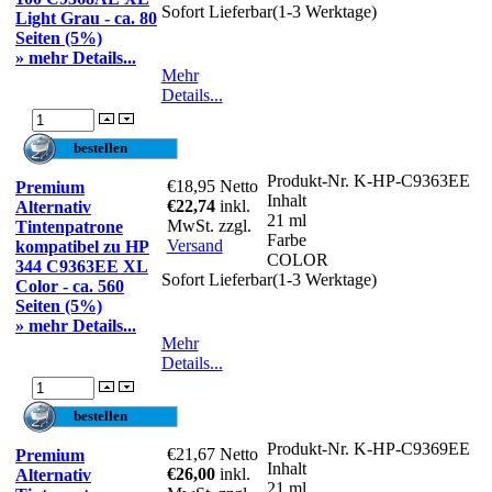
Sofort Lieferbar(1-3 Werktage)
Light Grau - ca. 80
Seiten (5%)
» mehr Details...
Mehr
Details...
Produkt-Nr.
K-HP-C9363EE
€18,95
Netto
Premium
Inhalt
€22,74
inkl.
Alternativ
21 ml
MwSt. zzgl.
Tintenpatrone
Farbe
Versand
kompatibel zu HP
COLOR
344 C9363EE XL
Sofort Lieferbar(1-3 Werktage)
Color - ca. 560
Seiten (5%)
» mehr Details...
Mehr
Details...
Produkt-Nr.
K-HP-C9369EE
€21,67
Netto
Premium
Inhalt
€26,00
inkl.
Alternativ
21 ml