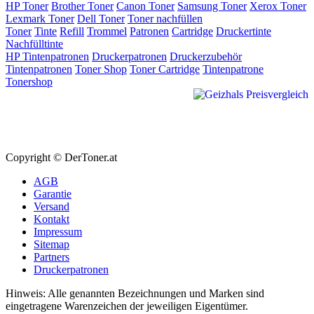
HP Toner
Brother Toner
Canon Toner
Samsung Toner
Xerox Toner
Lexmark Toner
Dell Toner
Toner nachfüllen
Toner
Tinte
Refill
Trommel
Patronen
Cartridge
Druckertinte
Nachfülltinte
HP Tintenpatronen
Druckerpatronen
Druckerzubehör
Tintenpatronen
Toner Shop
Toner Cartridge
Tintenpatrone
Tonershop
Copyright © DerToner.at
AGB
Garantie
Versand
Kontakt
Impressum
Sitemap
Partners
Druckerpatronen
Hinweis: Alle genannten Bezeichnungen und Marken sind
eingetragene Warenzeichen der jeweiligen Eigentümer.