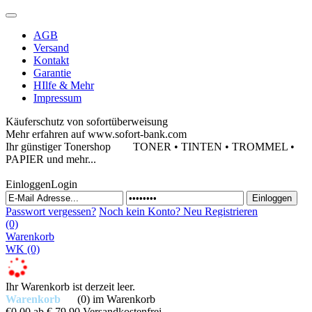
AGB
Versand
Kontakt
Garantie
HIlfe & Mehr
Impressum
Käuferschutz von sofortüberweisung
Mehr erfahren auf www.sofort-bank.com
Ihr günstiger Tonershop
TONER • TINTEN • TROMMEL •
PAPIER und mehr...
Einloggen
Login
Passwort vergessen?
Noch kein Konto?
Neu Registrieren
(0)
Warenkorb
WK
(0)
Ihr Warenkorb ist derzeit leer.
Warenkorb
(0)
im Warenkorb
€0,00
ab € 79,90 Versandkostenfrei