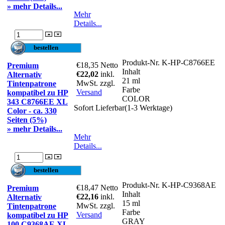
» mehr Details...
Mehr
Details...
Produkt-Nr.
K-HP-C8766EE
€18,35
Netto
Premium
Inhalt
€22,02
inkl.
Alternativ
21 ml
MwSt. zzgl.
Tintenpatrone
Farbe
Versand
kompatibel zu HP
COLOR
343 C8766EE XL
Sofort Lieferbar(1-3 Werktage)
Color - ca. 330
Seiten (5%)
» mehr Details...
Mehr
Details...
Produkt-Nr.
K-HP-C9368AE
€18,47
Netto
Premium
Inhalt
€22,16
inkl.
Alternativ
15 ml
MwSt. zzgl.
Tintenpatrone
Farbe
Versand
kompatibel zu HP
GRAY
100 C9368AE XL