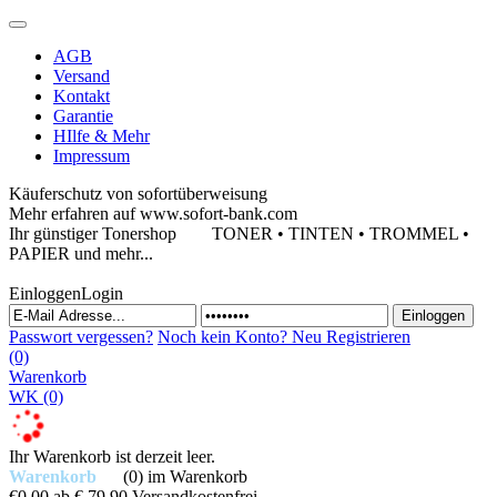
AGB
Versand
Kontakt
Garantie
HIlfe & Mehr
Impressum
Käuferschutz von sofortüberweisung
Mehr erfahren auf www.sofort-bank.com
Ihr günstiger Tonershop
TONER • TINTEN • TROMMEL •
PAPIER und mehr...
Einloggen
Login
Passwort vergessen?
Noch kein Konto?
Neu Registrieren
(0)
Warenkorb
WK
(0)
Ihr Warenkorb ist derzeit leer.
Warenkorb
(0)
im Warenkorb
€0,00
ab € 79,90 Versandkostenfrei