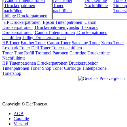
Canon Tintenpatronen
Dell Toner
Druckertinte
Toner C
Druckerpatronen
Toner
Nachfülltinte
Tintenp
nachfüllen
nachfüllen
Toners
billige Druckerpatronen
HP Druckerpatronen
Epson Tintenpatronen
Canon
Druckerpatronen
Druckerpatronen günstig
Lexmark
Druckerpatronen
Canon Tintenpatronen
Druckerpatronen
nachfüllen
billige Druckerpatronen
HP Toner
Brother Toner
Canon Toner
Samsung Toner
Xerox Toner
Lexmark Toner
Dell Toner
Toner nachfüllen
Toner
Tinte
Refill
Trommel
Patronen
Cartridge
Druckertinte
Nachfülltinte
HP Tintenpatronen
Druckerpatronen
Druckerzubehör
Tintenpatronen
Toner Shop
Toner Cartridge
Tintenpatrone
Tonershop
Copyright © DerToner.at
AGB
Garantie
Versand