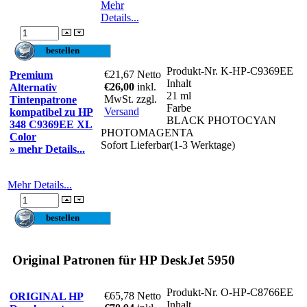
Mehr
Details...
Produkt-Nr.
K-HP-C9369EE
€21,67
Netto
Premium
Inhalt
€26,00
inkl.
Alternativ
21 ml
MwSt. zzgl.
Tintenpatrone
Farbe
Versand
kompatibel zu HP
BLACK PHOTOCYAN
348 C9369EE XL
PHOTOMAGENTA
Color
Sofort Lieferbar(1-3 Werktage)
» mehr Details...
Mehr Details...
Original Patronen für HP DeskJet 5950
Produkt-Nr.
O-HP-C8766EE
€65,78
Netto
ORIGINAL HP
Inhalt