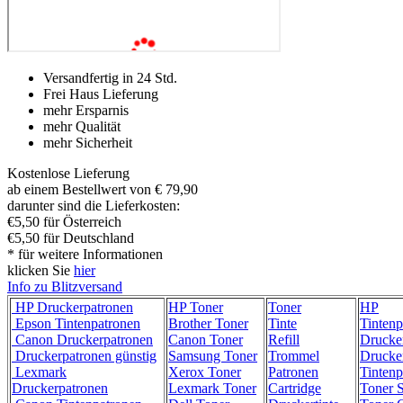
Versandfertig in 24 Std.
Frei Haus Lieferung
mehr Ersparnis
mehr Qualität
mehr Sicherheit
Kostenlose Lieferung
ab einem Bestellwert von € 79,90
darunter sind die Lieferkosten:
€5,50 für Österreich
€5,50 für Deutschland
* für weitere Informationen
klicken Sie
hier
Info zu Blitzversand
HP Druckerpatronen
HP Toner
Toner
HP
Epson Tintenpatronen
Brother Toner
Tinte
Tintenp
Canon Druckerpatronen
Canon Toner
Refill
Drucke
Druckerpatronen günstig
Samsung Toner
Trommel
Drucke
Lexmark
Xerox Toner
Patronen
Tintenp
Druckerpatronen
Lexmark Toner
Cartridge
Toner 