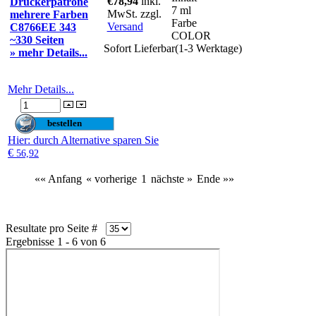
€78,94
inkl.
Druckerpatrone
7 ml
MwSt. zzgl.
mehrere Farben
Farbe
Versand
C8766EE 343
COLOR
~330 Seiten
Sofort Lieferbar(1-3 Werktage)
» mehr Details...
Mehr Details...
Hier
: durch Alternative sparen Sie
€
56,92
«« Anfang
« vorherige
1
nächste »
Ende »»
Resultate pro Seite #
Ergebnisse 1 - 6 von 6