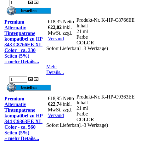
Produkt-Nr.
K-HP-C8766EE
€18,35
Netto
Premium
Inhalt
€22,02
inkl.
Alternativ
21 ml
MwSt. zzgl.
Tintenpatrone
Farbe
Versand
kompatibel zu HP
COLOR
343 C8766EE XL
Sofort Lieferbar(1-3 Werktage)
Color - ca. 330
Seiten (5%)
» mehr Details...
Mehr
Details...
Produkt-Nr.
K-HP-C9363EE
€18,95
Netto
Premium
Inhalt
€22,74
inkl.
Alternativ
21 ml
MwSt. zzgl.
Tintenpatrone
Farbe
Versand
kompatibel zu HP
COLOR
344 C9363EE XL
Sofort Lieferbar(1-3 Werktage)
Color - ca. 560
Seiten (5%)
» mehr Details...