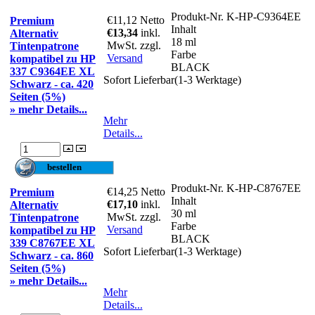
Produkt-Nr.
K-HP-C9364EE
€11,12
Netto
Premium
Inhalt
€13,34
inkl.
Alternativ
18 ml
MwSt. zzgl.
Tintenpatrone
Farbe
Versand
kompatibel zu HP
BLACK
337 C9364EE XL
Sofort Lieferbar(1-3 Werktage)
Schwarz - ca. 420
Seiten (5%)
» mehr Details...
Mehr
Details...
Produkt-Nr.
K-HP-C8767EE
€14,25
Netto
Premium
Inhalt
€17,10
inkl.
Alternativ
30 ml
MwSt. zzgl.
Tintenpatrone
Farbe
Versand
kompatibel zu HP
BLACK
339 C8767EE XL
Sofort Lieferbar(1-3 Werktage)
Schwarz - ca. 860
Seiten (5%)
» mehr Details...
Mehr
Details...