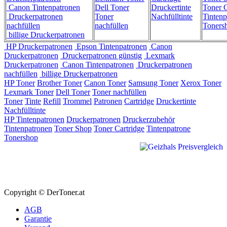
Canon Tintenpatronen
Dell Toner
Druckertinte
Toner C
Druckerpatronen
Toner
Nachfülltinte
Tintenp
nachfüllen
nachfüllen
Toners
billige Druckerpatronen
HP Druckerpatronen
Epson Tintenpatronen
Canon
Druckerpatronen
Druckerpatronen günstig
Lexmark
Druckerpatronen
Canon Tintenpatronen
Druckerpatronen
nachfüllen
billige Druckerpatronen
HP Toner
Brother Toner
Canon Toner
Samsung Toner
Xerox Toner
Lexmark Toner
Dell Toner
Toner nachfüllen
Toner
Tinte
Refill
Trommel
Patronen
Cartridge
Druckertinte
Nachfülltinte
HP Tintenpatronen
Druckerpatronen
Druckerzubehör
Tintenpatronen
Toner Shop
Toner Cartridge
Tintenpatrone
Tonershop
Copyright © DerToner.at
AGB
Garantie