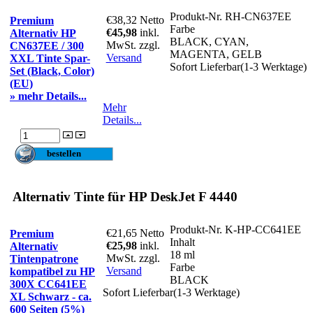
Produkt-Nr.
RH-CN637EE
€38,32
Netto
Premium
Farbe
€45,98
inkl.
Alternativ HP
BLACK, CYAN,
MwSt. zzgl.
CN637EE / 300
MAGENTA, GELB
Versand
XXL Tinte Spar-
Sofort Lieferbar(1-3 Werktage)
Set (Black, Color)
(EU)
» mehr Details...
Mehr
Details...
Alternativ Tinte für HP DeskJet F 4440
Produkt-Nr.
K-HP-CC641EE
€21,65
Netto
Premium
Inhalt
€25,98
inkl.
Alternativ
18 ml
MwSt. zzgl.
Tintenpatrone
Farbe
Versand
kompatibel zu HP
BLACK
300X CC641EE
Sofort Lieferbar(1-3 Werktage)
XL Schwarz - ca.
600 Seiten (5%)