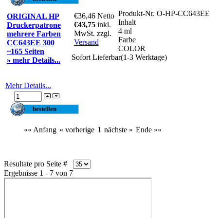
Produkt-Nr.
O-HP-CC643EE
€36,46
Netto
ORIGINAL HP
Inhalt
€43,75
inkl.
Druckerpatrone
4 ml
MwSt. zzgl.
mehrere Farben
Farbe
Versand
CC643EE 300
COLOR
~165 Seiten
Sofort Lieferbar(1-3 Werktage)
» mehr Details...
Mehr Details...
«« Anfang
« vorherige
1
nächste »
Ende »»
Resultate pro Seite #
Ergebnisse 1 - 7 von 7