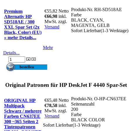
Produkt-Nr.
RH-SD518AE
€55,82
Netto
Premium
Farbe
€66,98
inkl.
Alternativ HP
BLACK, CYAN,
MwSt. zzgl.
SD518AE / 300
MAGENTA, GELB
Versand
XXL Spar Set (2x
Sofort Lieferbar(1-3 Werktage)
Black, Color) (EU)
» mehr Details...
Mehr
Details...
Original Patronen für HP DeskJet F 4440 Spar-Set
Produkt-Nr.
O-HP-CN637EE
€65,48
Netto
ORIGINAL HP
Seitenanzahl
€78,58
inkl.
Multipack
200
MwSt. zzgl.
Schwarz / mehrere
Farbe
Versand
Farben CN637EE
BLACK COLOR
300 ~365 Seiten 2
Sofort Lieferbar(1-3 Werktage)
Tintenpatronen