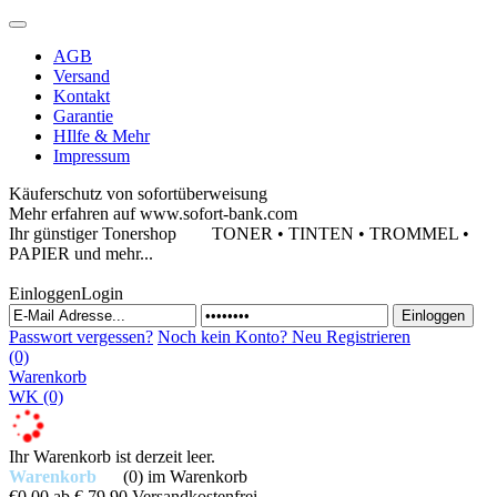
AGB
Versand
Kontakt
Garantie
HIlfe & Mehr
Impressum
Käuferschutz von sofortüberweisung
Mehr erfahren auf www.sofort-bank.com
Ihr günstiger Tonershop
TONER • TINTEN • TROMMEL •
PAPIER und mehr...
Einloggen
Login
Passwort vergessen?
Noch kein Konto?
Neu Registrieren
(0)
Warenkorb
WK
(0)
Ihr Warenkorb ist derzeit leer.
Warenkorb
(0)
im Warenkorb
€0,00
ab € 79,90 Versandkostenfrei