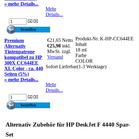
» mehr Details...
Mehr
Details...
Produkt-Nr.
K-HP-CC644EE
€21,65
Netto
Premium
Inhalt
€25,98
inkl.
Alternativ
18 ml
MwSt. zzgl.
Tintenpatrone
Farbe
Versand
kompatibel zu HP
COLOR
300X CC644EE
Sofort Lieferbar(1-3 Werktage)
XL Color - ca. 440
Seiten (5%)
» mehr Details...
Mehr
Details...
Alternativ Zubehör für HP DeskJet F 4440 Spar-
Set