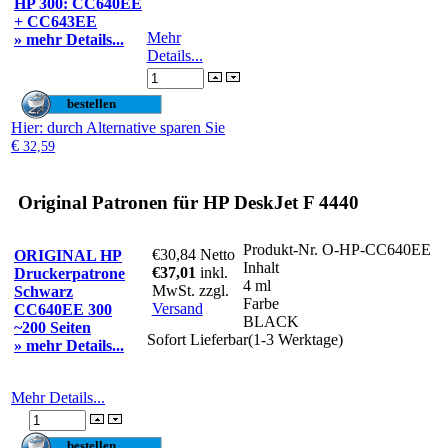
HP 300: CC640EE
+ CC643EE
Mehr
» mehr Details...
Details...
Hier
: durch Alternative sparen Sie
€
32,59
Original Patronen für HP DeskJet F 4440
Produkt-Nr.
O-HP-CC640EE
€30,84
Netto
ORIGINAL HP
Inhalt
€37,01
inkl.
Druckerpatrone
4 ml
MwSt. zzgl.
Schwarz
Farbe
Versand
CC640EE 300
BLACK
~200 Seiten
Sofort Lieferbar(1-3 Werktage)
» mehr Details...
Mehr Details...