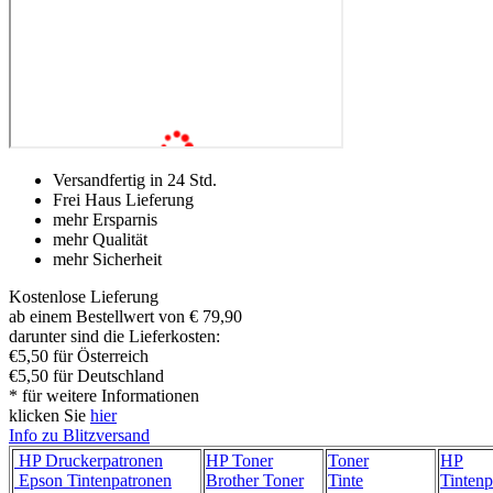
Versandfertig in 24 Std.
Frei Haus Lieferung
mehr Ersparnis
mehr Qualität
mehr Sicherheit
Kostenlose Lieferung
ab einem Bestellwert von € 79,90
darunter sind die Lieferkosten:
€5,50 für Österreich
€5,50 für Deutschland
* für weitere Informationen
klicken Sie
hier
Info zu Blitzversand
HP Druckerpatronen
HP Toner
Toner
HP
Epson Tintenpatronen
Brother Toner
Tinte
Tintenp