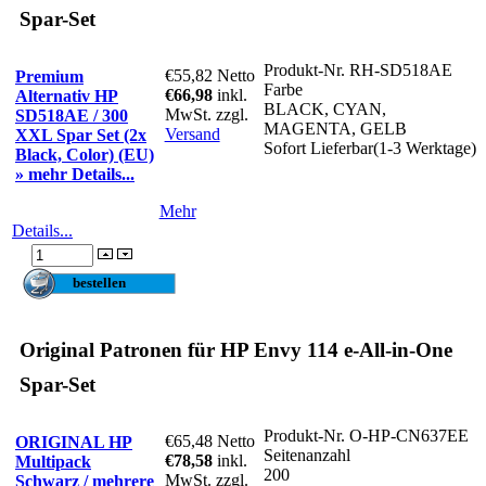
Spar-Set
Produkt-Nr.
RH-SD518AE
€55,82
Netto
Premium
Farbe
€66,98
inkl.
Alternativ HP
BLACK, CYAN,
MwSt. zzgl.
SD518AE / 300
MAGENTA, GELB
Versand
XXL Spar Set (2x
Sofort Lieferbar(1-3 Werktage)
Black, Color) (EU)
» mehr Details...
Mehr
Details...
Original Patronen für HP Envy 114 e-All-in-One
Spar-Set
Produkt-Nr.
O-HP-CN637EE
€65,48
Netto
ORIGINAL HP
Seitenanzahl
€78,58
inkl.
Multipack
200
MwSt. zzgl.
Schwarz / mehrere