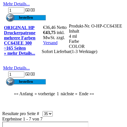
Mehr Details...
Produkt-Nr.
O-HP-CC643EE
€36,46
Netto
ORIGINAL HP
Inhalt
€43,75
inkl.
Druckerpatrone
4 ml
MwSt. zzgl.
mehrere Farben
Farbe
Versand
CC643EE 300
COLOR
~165 Seiten
Sofort Lieferbar(1-3 Werktage)
» mehr Details...
Mehr Details...
«« Anfang
« vorherige
1
nächste »
Ende »»
Resultate pro Seite #
Ergebnisse 1 - 7 von 7