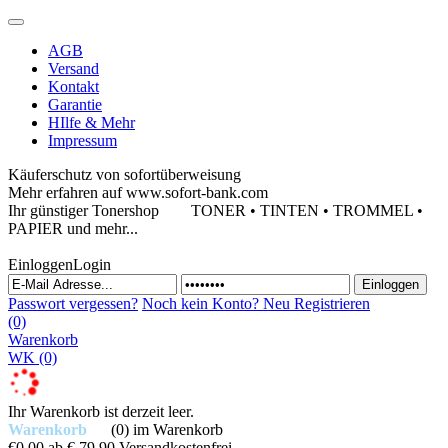
AGB
Versand
Kontakt
Garantie
HIlfe & Mehr
Impressum
Käuferschutz von sofortüberweisung
Mehr erfahren auf www.sofort-bank.com
Ihr günstiger Tonershop
TONER • TINTEN • TROMMEL •
PAPIER und mehr...
Einloggen
Login
Passwort vergessen?
Noch kein Konto?
Neu Registrieren
(0)
Warenkorb
WK
(0)
Ihr Warenkorb ist derzeit leer.
Warenkorb
(0)
im Warenkorb
€0,00
ab € 79,90 Versandkostenfrei