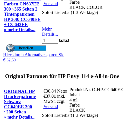
Farbe
Versand
Farben CN637EE
BLACK COLOR
300 ~365 Seiten 2
Sofort Lieferbar(1-3 Werktage)
Tintenpatronen
HP 300: CC640EE
+ CC643EE
Mehr
» mehr Details...
Details...
Hier
: durch Alternative sparen Sie
€
32,59
Original Patronen für HP Envy 114 e-All-in-One
Produkt-Nr.
O-HP-CC640EE
€30,84
Netto
ORIGINAL HP
Inhalt
€37,01
inkl.
Druckerpatrone
4 ml
MwSt. zzgl.
Schwarz
Farbe
Versand
CC640EE 300
BLACK
~200 Seiten
Sofort Lieferbar(1-3 Werktage)
» mehr Details...