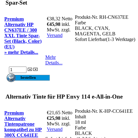
Spar-Set
Produkt-Nr.
RH-CN637EE
€38,32
Netto
Premium
Farbe
€45,98
inkl.
Alternativ HP
BLACK, CYAN,
MwSt. zzgl.
CN637EE / 300
MAGENTA, GELB
Versand
XXL Tinte Spar-
Sofort Lieferbar(1-3 Werktage)
Set (Black, Color)
(EU)
» mehr Details...
Mehr
Details...
Alternativ Tinte für HP Envy 114 e-All-in-One
Produkt-Nr.
K-HP-CC641EE
€21,65
Netto
Premium
Inhalt
€25,98
inkl.
Alternativ
18 ml
MwSt. zzgl.
Tintenpatrone
Farbe
Versand
kompatibel zu HP
BLACK
300X CC641EE