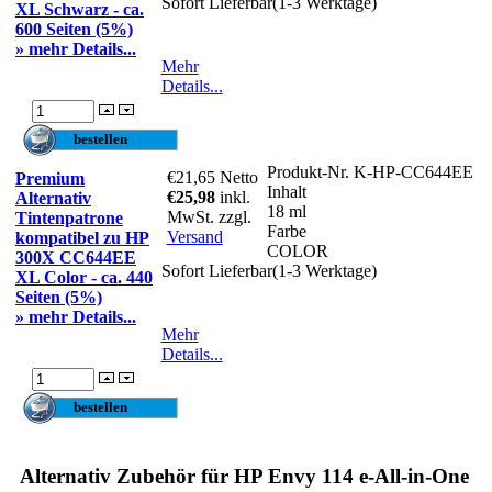
Sofort Lieferbar(1-3 Werktage)
XL Schwarz - ca.
600 Seiten (5%)
» mehr Details...
Mehr
Details...
Produkt-Nr.
K-HP-CC644EE
€21,65
Netto
Premium
Inhalt
€25,98
inkl.
Alternativ
18 ml
MwSt. zzgl.
Tintenpatrone
Farbe
Versand
kompatibel zu HP
COLOR
300X CC644EE
Sofort Lieferbar(1-3 Werktage)
XL Color - ca. 440
Seiten (5%)
» mehr Details...
Mehr
Details...
Alternativ Zubehör für HP Envy 114 e-All-in-One