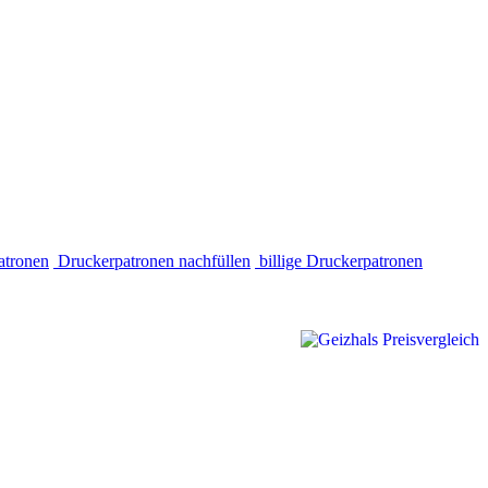
atronen
Druckerpatronen nachfüllen
billige Druckerpatronen