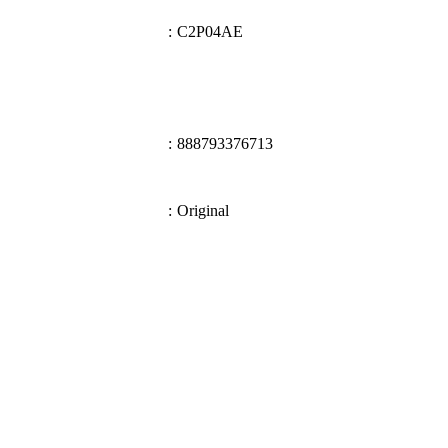
:
C2P04AE
:
888793376713
:
Original