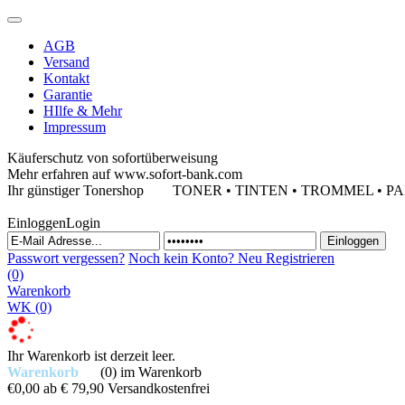
AGB
Versand
Kontakt
Garantie
HIlfe & Mehr
Impressum
Käuferschutz von sofortüberweisung
Mehr erfahren auf www.sofort-bank.com
Ihr günstiger Tonershop
TONER • TINTEN • TROMMEL • PAPIE
Einloggen
Login
Passwort vergessen?
Noch kein Konto?
Neu Registrieren
(0)
Warenkorb
WK
(0)
Ihr Warenkorb ist derzeit leer.
Warenkorb
(0)
im Warenkorb
€0,00
ab € 79,90 Versandkostenfrei