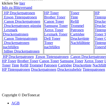
klicken Sie
hier
Info zu Blitzversand
HP Druckerpatronen
HP Toner
Toner
HP
Epson Tintenpatronen
Brother Toner
Tinte
Tintenp
Canon Druckerpatronen
Canon Toner
Refill
Drucke
Druckerpatronen günstig
Samsung Toner
Trommel
Drucke
Lexmark
Xerox Toner
Patronen
Tintenp
Druckerpatronen
Lexmark Toner
Cartridge
Toner 
Canon Tintenpatronen
Dell Toner
Druckertinte
Toner C
Druckerpatronen
Toner
Nachfülltinte
Tintenp
nachfüllen
nachfüllen
Toners
billige Druckerpatronen
HP Druckerpatronen
Epson Tintenpatronen
Canon Druckerpatrone
HP Toner
Brother Toner
Canon Toner
Samsung Toner
Xerox Toner
Toner
Tinte
Refill
Trommel
Patronen
Cartridge
Druckertinte
Nachfüllt
HP Tintenpatronen
Druckerpatronen
Druckerzubehör
Tintenpatronen
Copyright © DerToner.at
AGB