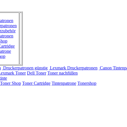
atronen
rpatronen
rzubehör
atronen
Shop
artridge
atrone
hop
n
Druckerpatronen günstig
Lexmark Druckerpatronen
Canon Tintenp
Lexmark Toner
Dell Toner
Toner nachfüllen
inte
Toner Shop
Toner Cartridge
Tintenpatrone
Tonershop