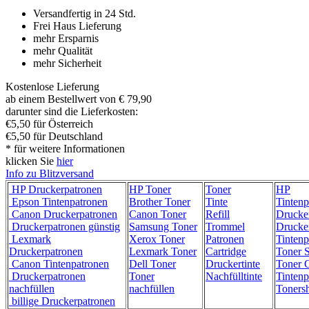
Versandfertig in 24 Std.
Frei Haus Lieferung
mehr Ersparnis
mehr Qualität
mehr Sicherheit
Kostenlose Lieferung
ab einem Bestellwert von € 79,90
darunter sind die Lieferkosten:
€5,50 für Österreich
€5,50 für Deutschland
* für weitere Informationen
klicken Sie
hier
Info zu Blitzversand
HP Druckerpatronen
HP Toner
Toner
HP
Epson Tintenpatronen
Brother Toner
Tinte
Tintenp
Canon Druckerpatronen
Canon Toner
Refill
Drucke
Druckerpatronen günstig
Samsung Toner
Trommel
Drucke
Lexmark
Xerox Toner
Patronen
Tintenp
Druckerpatronen
Lexmark Toner
Cartridge
Toner 
Canon Tintenpatronen
Dell Toner
Druckertinte
Toner C
Druckerpatronen
Toner
Nachfülltinte
Tintenp
nachfüllen
nachfüllen
Toners
billige Druckerpatronen