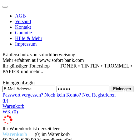
AGB
Versand
Kontakt
Garantie
HIlfe & Mehr
Impressum
Käuferschutz von sofortüberweisung
Mehr erfahren auf www.sofort-bank.com
Ihr günstiger Tonershop
TONER • TINTEN • TROMMEL •
PAPIER und mehr...
Einloggen
Login
Passwort vergessen?
Noch kein Konto?
Neu Registrieren
(0)
Warenkorb
WK
(0)
Ihr Warenkorb ist derzeit leer.
Warenkorb
(0)
im Warenkorb
€0,00
ab € 79,90 Versandkostenfrei