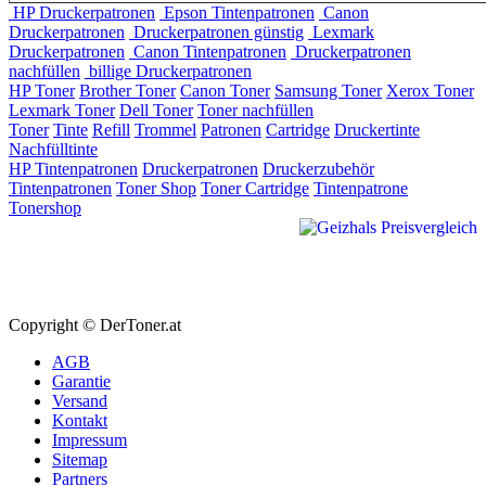
HP Druckerpatronen
Epson Tintenpatronen
Canon
Druckerpatronen
Druckerpatronen günstig
Lexmark
Druckerpatronen
Canon Tintenpatronen
Druckerpatronen
nachfüllen
billige Druckerpatronen
HP Toner
Brother Toner
Canon Toner
Samsung Toner
Xerox Toner
Lexmark Toner
Dell Toner
Toner nachfüllen
Toner
Tinte
Refill
Trommel
Patronen
Cartridge
Druckertinte
Nachfülltinte
HP Tintenpatronen
Druckerpatronen
Druckerzubehör
Tintenpatronen
Toner Shop
Toner Cartridge
Tintenpatrone
Tonershop
Copyright © DerToner.at
AGB
Garantie
Versand
Kontakt
Impressum
Sitemap
Partners