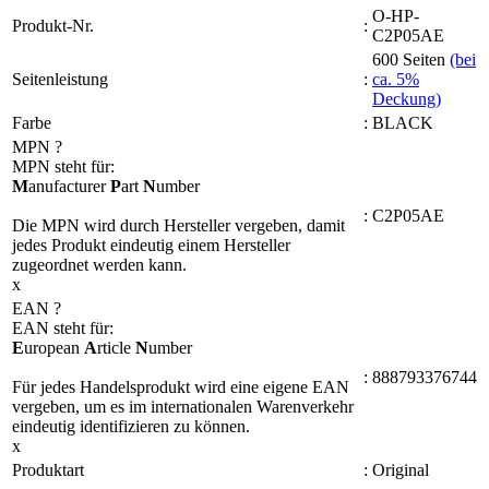
O-HP-
Produkt-Nr.
:
C2P05AE
600 Seiten
(bei
Seitenleistung
:
ca. 5%
Deckung)
Farbe
:
BLACK
MPN
?
MPN steht für:
M
anufacturer
P
art
N
umber
:
C2P05AE
Die MPN wird durch Hersteller vergeben, damit
jedes Produkt eindeutig einem Hersteller
zugeordnet werden kann.
x
EAN
?
EAN steht für:
E
uropean
A
rticle
N
umber
:
888793376744
Für jedes Handelsprodukt wird eine eigene EAN
vergeben, um es im internationalen Warenverkehr
eindeutig identifizieren zu können.
x
Produktart
:
Original