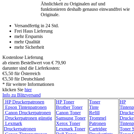
Ähnlichkeit zu Originalen auf und
funktionieren deshalb genauso einwandfrei wie
Originale.
Versandfertig in 24 Std.
Frei Haus Lieferung
mehr Ersparnis
mehr Qualität
mehr Sicherheit
Kostenlose Lieferung
ab einem Bestellwert von € 79,90
darunter sind die Lieferkosten:
€5,50 für Österreich
€5,50 für Deutschland
* für weitere Informationen
klicken Sie
hier
Info zu Blitzversand
HP Druckerpatronen
HP Toner
Toner
HP
Epson Tintenpatronen
Brother Toner
Tinte
Tintenp
Canon Druckerpatronen
Canon Toner
Refill
Drucke
Druckerpatronen günstig
Samsung Toner
Trommel
Drucke
Lexmark
Xerox Toner
Patronen
Tintenp
Druckerpatronen
Lexmark Toner
Cartridge
Toner 