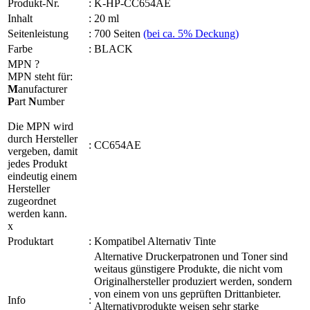
Produkt-Nr.
:
K-HP-CC654AE
Inhalt
:
20 ml
Seitenleistung
:
700 Seiten
(bei ca. 5% Deckung)
Farbe
:
BLACK
MPN
?
MPN steht für:
M
anufacturer
P
art
N
umber
Die MPN wird
durch Hersteller
:
CC654AE
vergeben, damit
jedes Produkt
eindeutig einem
Hersteller
zugeordnet
werden kann.
x
Produktart
:
Kompatibel Alternativ Tinte
Alternative Druckerpatronen und Toner sind
weitaus günstigere Produkte, die nicht vom
Originalhersteller produziert werden, sondern
von einem von uns geprüften Drittanbieter.
Info
:
Alternativprodukte weisen sehr starke