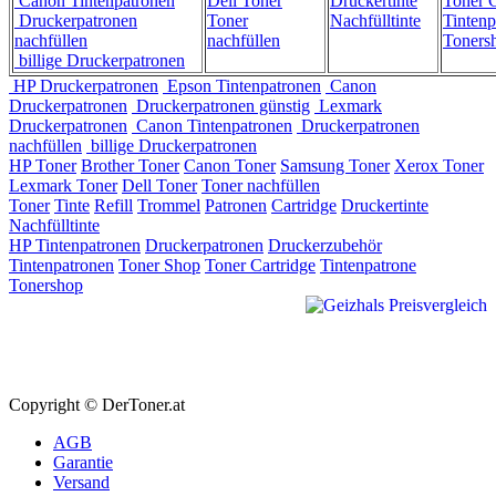
Canon Tintenpatronen
Dell Toner
Druckertinte
Toner C
Druckerpatronen
Toner
Nachfülltinte
Tintenp
nachfüllen
nachfüllen
Toners
billige Druckerpatronen
HP Druckerpatronen
Epson Tintenpatronen
Canon
Druckerpatronen
Druckerpatronen günstig
Lexmark
Druckerpatronen
Canon Tintenpatronen
Druckerpatronen
nachfüllen
billige Druckerpatronen
HP Toner
Brother Toner
Canon Toner
Samsung Toner
Xerox Toner
Lexmark Toner
Dell Toner
Toner nachfüllen
Toner
Tinte
Refill
Trommel
Patronen
Cartridge
Druckertinte
Nachfülltinte
HP Tintenpatronen
Druckerpatronen
Druckerzubehör
Tintenpatronen
Toner Shop
Toner Cartridge
Tintenpatrone
Tonershop
Copyright © DerToner.at
AGB
Garantie
Versand