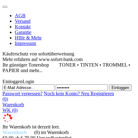
AGB
Versand
Kontakt
Garantie
HIlfe & Mehr
Impressum
Käuferschutz von sofortüberweisung
Mehr erfahren auf www.sofort-bank.com
Ihr günstiger Tonershop
TONER • TINTEN • TROMMEL •
PAPIER und mehr...
Einloggen
Login
Passwort vergessen?
Noch kein Konto?
Neu Registrieren
(0)
Warenkorb
WK
(0)
Ihr Warenkorb ist derzeit leer.
Warenkorb
(0)
im Warenkorb
€0,00
ab € 79,90 Versandkostenfrei