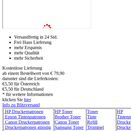
Versandfertig in 24 Std.
Frei Haus Lieferung
mehr Ersparnis
mehr Qualität
mehr Sicherheit
Kostenlose Lieferung
ab einem Bestellwert von € 79,90
darunter sind die Lieferkosten:
€5,50 für Österreich
€5,50 für Deutschland
* für weitere Informationen
klicken Sie
hier
Info zu Blitzversand
HP Druckerpatronen
HP Toner
Toner
HP
Epson Tintenpatronen
Brother Toner
Tinte
Tintenp
Canon Druckerpatronen
Canon Toner
Refill
Drucke
Druckerpatronen günstig
Samsung Toner
Trommel
Drucke