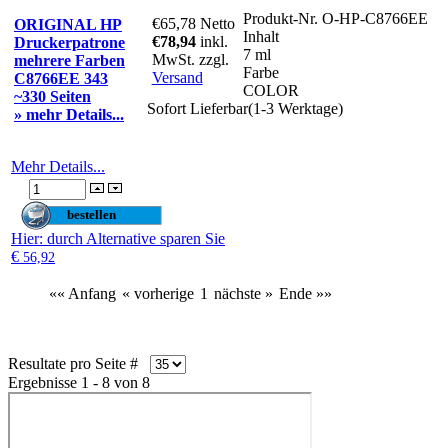
Produkt-Nr.
O-HP-C8766EE
€65,78
Netto
ORIGINAL HP
Inhalt
€78,94
inkl.
Druckerpatrone
7 ml
MwSt. zzgl.
mehrere Farben
Farbe
Versand
C8766EE 343
COLOR
~330 Seiten
Sofort Lieferbar(1-3 Werktage)
» mehr Details...
Mehr Details...
Hier
: durch Alternative sparen Sie
€
56,92
«« Anfang
« vorherige
1
nächste »
Ende »»
Resultate pro Seite #
Ergebnisse 1 - 8 von 8