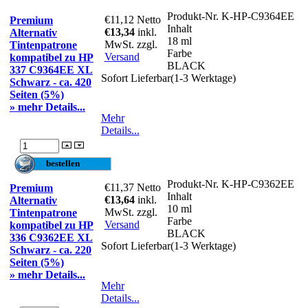
Produkt-Nr.
K-HP-C9364EE
€11,12
Netto
Premium
Inhalt
€13,34
inkl.
Alternativ
18 ml
MwSt. zzgl.
Tintenpatrone
Farbe
Versand
kompatibel zu HP
BLACK
337 C9364EE XL
Sofort Lieferbar(1-3 Werktage)
Schwarz - ca. 420
Seiten (5%)
» mehr Details...
Mehr
Details...
Produkt-Nr.
K-HP-C9362EE
€11,37
Netto
Premium
Inhalt
€13,64
inkl.
Alternativ
10 ml
MwSt. zzgl.
Tintenpatrone
Farbe
Versand
kompatibel zu HP
BLACK
336 C9362EE XL
Sofort Lieferbar(1-3 Werktage)
Schwarz - ca. 220
Seiten (5%)
» mehr Details...
Mehr
Details...