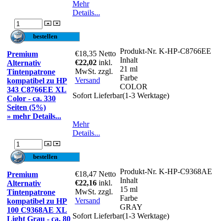
Mehr
Details...
Produkt-Nr.
K-HP-C8766EE
€18,35
Netto
Premium
Inhalt
€22,02
inkl.
Alternativ
21 ml
MwSt. zzgl.
Tintenpatrone
Farbe
Versand
kompatibel zu HP
COLOR
343 C8766EE XL
Sofort Lieferbar(1-3 Werktage)
Color - ca. 330
Seiten (5%)
» mehr Details...
Mehr
Details...
Produkt-Nr.
K-HP-C9368AE
€18,47
Netto
Premium
Inhalt
€22,16
inkl.
Alternativ
15 ml
MwSt. zzgl.
Tintenpatrone
Farbe
Versand
kompatibel zu HP
GRAY
100 C9368AE XL
Sofort Lieferbar(1-3 Werktage)
Light Grau - ca. 80