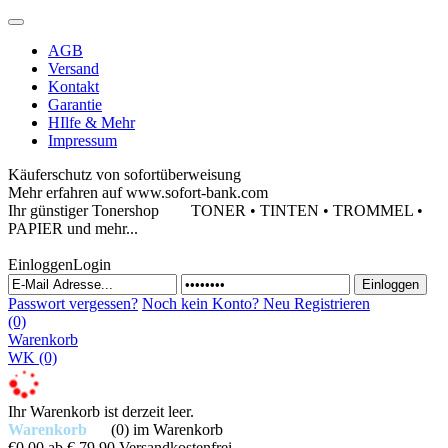
AGB
Versand
Kontakt
Garantie
HIlfe & Mehr
Impressum
Käuferschutz von sofortüberweisung
Mehr erfahren auf www.sofort-bank.com
Ihr günstiger Tonershop
TONER • TINTEN • TROMMEL •
PAPIER und mehr...
Einloggen
Login
Passwort vergessen?
Noch kein Konto?
Neu Registrieren
(0)
Warenkorb
WK
(0)
Ihr Warenkorb ist derzeit leer.
Warenkorb
(0)
im Warenkorb
€0,00
ab € 79,90 Versandkostenfrei