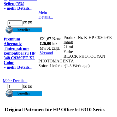
Seiten (5%)
» mehr Details...
Mehr
Details...
Produkt-Nr.
K-HP-C9369EE
€21,67
Netto
Premium
Inhalt
€26,00
inkl.
Alternativ
21 ml
MwSt. zzgl.
Tintenpatrone
Farbe
Versand
kompatibel zu HP
BLACK PHOTOCYAN
348 C9369EE XL
PHOTOMAGENTA
Color
Sofort Lieferbar(1-3 Werktage)
» mehr Details...
Mehr Details...
Original Patronen für HP OfficeJet 6310 Series