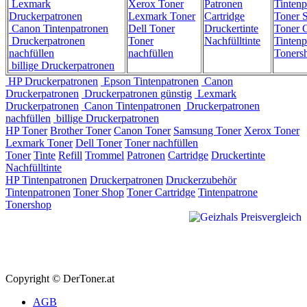
Lexmark
Xerox Toner
Patronen
Tintenp
Druckerpatronen
Lexmark Toner
Cartridge
Toner 
Canon Tintenpatronen
Dell Toner
Druckertinte
Toner C
Druckerpatronen
Toner
Nachfülltinte
Tintenp
nachfüllen
nachfüllen
Toners
billige Druckerpatronen
HP Druckerpatronen
Epson Tintenpatronen
Canon
Druckerpatronen
Druckerpatronen günstig
Lexmark
Druckerpatronen
Canon Tintenpatronen
Druckerpatronen
nachfüllen
billige Druckerpatronen
HP Toner
Brother Toner
Canon Toner
Samsung Toner
Xerox Toner
Lexmark Toner
Dell Toner
Toner nachfüllen
Toner
Tinte
Refill
Trommel
Patronen
Cartridge
Druckertinte
Nachfülltinte
HP Tintenpatronen
Druckerpatronen
Druckerzubehör
Tintenpatronen
Toner Shop
Toner Cartridge
Tintenpatrone
Tonershop
Copyright © DerToner.at
AGB