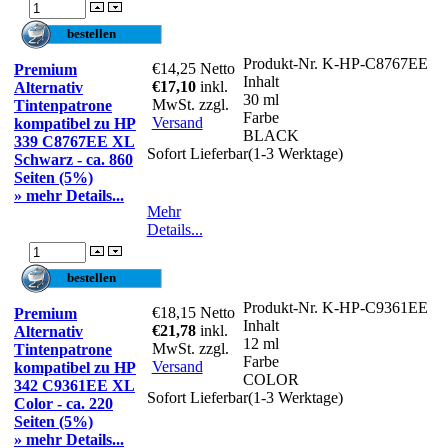
Produkt-Nr.
K-HP-C8767EE
€14,25
Netto
Premium
Inhalt
€17,10
inkl.
Alternativ
30 ml
MwSt. zzgl.
Tintenpatrone
Farbe
Versand
kompatibel zu HP
BLACK
339 C8767EE XL
Sofort Lieferbar(1-3 Werktage)
Schwarz - ca. 860
Seiten (5%)
» mehr Details...
Mehr
Details...
Produkt-Nr.
K-HP-C9361EE
€18,15
Netto
Premium
Inhalt
€21,78
inkl.
Alternativ
12 ml
MwSt. zzgl.
Tintenpatrone
Farbe
Versand
kompatibel zu HP
COLOR
342 C9361EE XL
Sofort Lieferbar(1-3 Werktage)
Color - ca. 220
Seiten (5%)
» mehr Details...