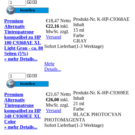
Produkt-Nr.
K-HP-C9368AE
€18,47
Netto
Premium
Inhalt
€22,16
inkl.
Alternativ
15 ml
MwSt. zzgl.
Tintenpatrone
Farbe
Versand
kompatibel zu HP
GRAY
100 C9368AE XL
Sofort Lieferbar(1-3 Werktage)
Light Grau - ca. 80
Seiten (5%)
» mehr Details...
Mehr
Details...
Produkt-Nr.
K-HP-C9369EE
€21,67
Netto
Premium
Inhalt
€26,00
inkl.
Alternativ
21 ml
MwSt. zzgl.
Tintenpatrone
Farbe
Versand
kompatibel zu HP
BLACK PHOTOCYAN
348 C9369EE XL
PHOTOMAGENTA
Color
Sofort Lieferbar(1-3 Werktage)
» mehr Details...