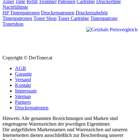
Toner
Tinte
Refill
Trommel
Patronen
Cartridge
Druckertinte
Nachfülltinte
HP Tintenpatronen
Druckerpatronen
Druckerzubehör
Tintenpatronen
Toner Shop
Toner Cartridge
Tintenpatrone
Tonershop
Copyright © DerToner.at
AGB
Garantie
Versand
Kontakt
Impressum
Sitemap
Partners
Druckerpatronen
Hinweis: Alle genannten Bezeichnungen und Marken sind
eingetragene Warenzeichen der jeweiligen Eigentümer.
Die aufgeführten Markennamen und Warenzeichen auf unseren
Internetseiten dienen ausschließlich zur Beschreibung unserer