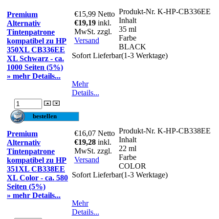
Produkt-Nr.
K-HP-CB336EE
€15,99
Netto
Premium
Inhalt
€19,19
inkl.
Alternativ
35 ml
MwSt. zzgl.
Tintenpatrone
Farbe
Versand
kompatibel zu HP
BLACK
350XL CB336EE
Sofort Lieferbar(1-3 Werktage)
XL Schwarz - ca.
1000 Seiten (5%)
» mehr Details...
Mehr
Details...
Produkt-Nr.
K-HP-CB338EE
€16,07
Netto
Premium
Inhalt
€19,28
inkl.
Alternativ
22 ml
MwSt. zzgl.
Tintenpatrone
Farbe
Versand
kompatibel zu HP
COLOR
351XL CB338EE
Sofort Lieferbar(1-3 Werktage)
XL Color - ca. 580
Seiten (5%)
» mehr Details...
Mehr
Details...