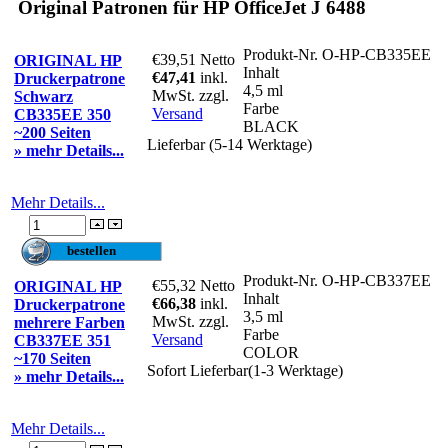
Original Patronen für HP OfficeJet J 6488
Produkt-Nr.
O-HP-CB335EE
€39,51
Netto
ORIGINAL HP
Inhalt
€47,41
inkl.
Druckerpatrone
4,5 ml
MwSt. zzgl.
Schwarz
Farbe
Versand
CB335EE 350
BLACK
~200 Seiten
Lieferbar (5-14 Werktage)
» mehr Details...
Mehr Details...
Produkt-Nr.
O-HP-CB337EE
€55,32
Netto
ORIGINAL HP
Inhalt
€66,38
inkl.
Druckerpatrone
3,5 ml
MwSt. zzgl.
mehrere Farben
Farbe
Versand
CB337EE 351
COLOR
~170 Seiten
Sofort Lieferbar(1-3 Werktage)
» mehr Details...
Mehr Details...