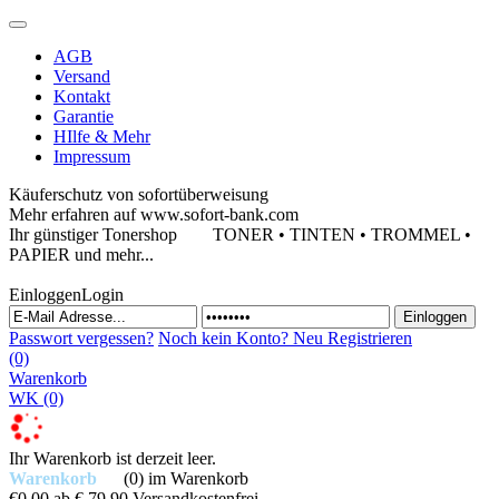
AGB
Versand
Kontakt
Garantie
HIlfe & Mehr
Impressum
Käuferschutz von sofortüberweisung
Mehr erfahren auf www.sofort-bank.com
Ihr günstiger Tonershop
TONER • TINTEN • TROMMEL •
PAPIER und mehr...
Einloggen
Login
Passwort vergessen?
Noch kein Konto?
Neu Registrieren
(0)
Warenkorb
WK
(0)
Ihr Warenkorb ist derzeit leer.
Warenkorb
(0)
im Warenkorb
€0,00
ab € 79,90 Versandkostenfrei