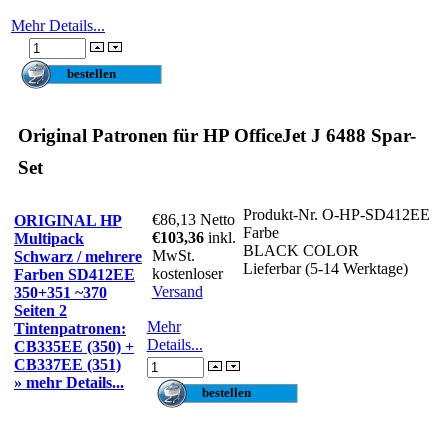
Mehr Details...
Original Patronen für HP OfficeJet J 6488 Spar-
Set
Produkt-Nr.
O-HP-SD412EE
€86,13
Netto
ORIGINAL HP
Farbe
€103,36
inkl.
Multipack
BLACK COLOR
MwSt.
Schwarz / mehrere
Lieferbar (5-14 Werktage)
kostenloser
Farben SD412EE
Versand
350+351 ~370
Seiten 2
Mehr
Tintenpatronen:
Details...
CB335EE (350) +
CB337EE (351)
» mehr Details...