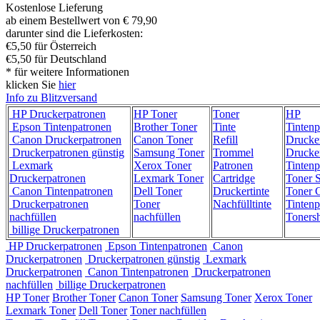
Kostenlose Lieferung
ab einem Bestellwert von € 79,90
darunter sind die Lieferkosten:
€5,50 für Österreich
€5,50 für Deutschland
* für weitere Informationen
klicken Sie
hier
Info zu Blitzversand
HP Druckerpatronen
HP Toner
Toner
HP
Epson Tintenpatronen
Brother Toner
Tinte
Tintenp
Canon Druckerpatronen
Canon Toner
Refill
Drucke
Druckerpatronen günstig
Samsung Toner
Trommel
Drucke
Lexmark
Xerox Toner
Patronen
Tintenp
Druckerpatronen
Lexmark Toner
Cartridge
Toner 
Canon Tintenpatronen
Dell Toner
Druckertinte
Toner C
Druckerpatronen
Toner
Nachfülltinte
Tintenp
nachfüllen
nachfüllen
Toners
billige Druckerpatronen
HP Druckerpatronen
Epson Tintenpatronen
Canon
Druckerpatronen
Druckerpatronen günstig
Lexmark
Druckerpatronen
Canon Tintenpatronen
Druckerpatronen
nachfüllen
billige Druckerpatronen
HP Toner
Brother Toner
Canon Toner
Samsung Toner
Xerox Toner
Lexmark Toner
Dell Toner
Toner nachfüllen