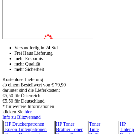
Versandfertig in 24 Std.
Frei Haus Lieferung
mehr Ersparnis
mehr Qualität
mehr Sicherheit
Kostenlose Lieferung
ab einem Bestellwert von € 79,90
darunter sind die Lieferkosten:
€5,50 für Österreich
€5,50 für Deutschland
* für weitere Informationen
klicken Sie
hier
Info zu Blitzversand
HP Druckerpatronen
HP Toner
Toner
HP
Epson Tintenpatronen
Brother Toner
Tinte
Tintenp