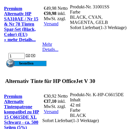
Produkt-Nr.
31001SS
€49,98
Netto
Premium
Farbe
€59,98
inkl.
Alternativ HP
BLACK, CYAN,
MwSt. zzgl.
SA310AE / Nr 15
MAGENTA, GELB
Versand
& Nr 78 Tinten
Sofort Lieferbar(1-3 Werktage)
Spar-Set (Black,
Color) (EU)
» mehr Details...
Mehr
Details...
Alternativ Tinte für HP OfficeJet V 30
Produkt-Nr.
K-HP-C6615DE
€30,92
Netto
Premium
Inhalt
€37,10
inkl.
Alternativ
42 ml
MwSt. zzgl.
Tintenpatrone
Farbe
Versand
kompatibel zu HP
BLACK
15 C6615DE XL
Sofort Lieferbar(1-3 Werktage)
Schwarz - ca. 500
Seiten (5%)