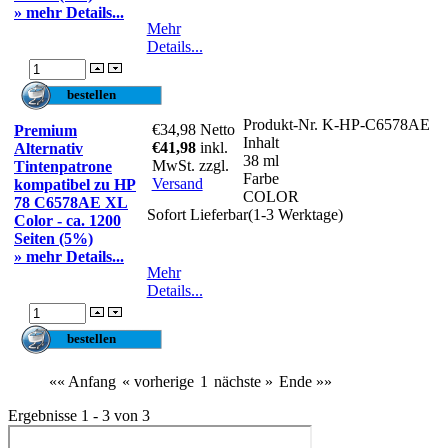
» mehr Details...
Mehr
Details...
Produkt-Nr.
K-HP-C6578AE
€34,98
Netto
Premium
Inhalt
€41,98
inkl.
Alternativ
38 ml
MwSt. zzgl.
Tintenpatrone
Farbe
Versand
kompatibel zu HP
COLOR
78 C6578AE XL
Sofort Lieferbar(1-3 Werktage)
Color - ca. 1200
Seiten (5%)
» mehr Details...
Mehr
Details...
«« Anfang
« vorherige
1
nächste »
Ende »»
Ergebnisse 1 - 3 von 3