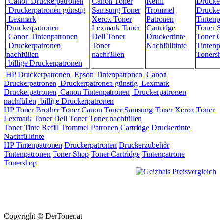
Canon Druckerpatronen
Canon Toner
Refill
Drucke
Druckerpatronen günstig
Samsung Toner
Trommel
Drucke
Lexmark
Xerox Toner
Patronen
Tintenp
Druckerpatronen
Lexmark Toner
Cartridge
Toner 
Canon Tintenpatronen
Dell Toner
Druckertinte
Toner C
Druckerpatronen
Toner
Nachfülltinte
Tintenp
nachfüllen
nachfüllen
Toners
billige Druckerpatronen
HP Druckerpatronen
Epson Tintenpatronen
Canon
Druckerpatronen
Druckerpatronen günstig
Lexmark
Druckerpatronen
Canon Tintenpatronen
Druckerpatronen
nachfüllen
billige Druckerpatronen
HP Toner
Brother Toner
Canon Toner
Samsung Toner
Xerox Toner
Lexmark Toner
Dell Toner
Toner nachfüllen
Toner
Tinte
Refill
Trommel
Patronen
Cartridge
Druckertinte
Nachfülltinte
HP Tintenpatronen
Druckerpatronen
Druckerzubehör
Tintenpatronen
Toner Shop
Toner Cartridge
Tintenpatrone
Tonershop
Copyright © DerToner.at