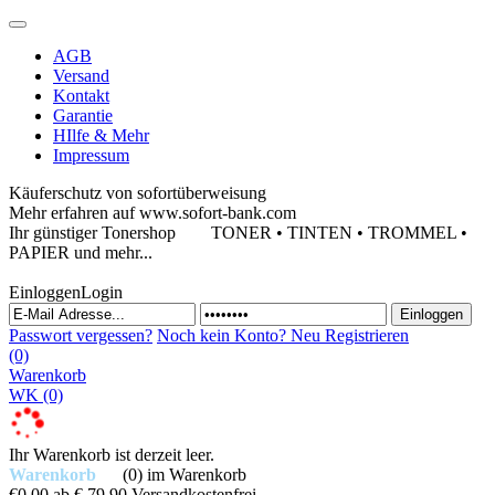
AGB
Versand
Kontakt
Garantie
HIlfe & Mehr
Impressum
Käuferschutz von sofortüberweisung
Mehr erfahren auf www.sofort-bank.com
Ihr günstiger Tonershop
TONER • TINTEN • TROMMEL •
PAPIER und mehr...
Einloggen
Login
Passwort vergessen?
Noch kein Konto?
Neu Registrieren
(0)
Warenkorb
WK
(0)
Ihr Warenkorb ist derzeit leer.
Warenkorb
(0)
im Warenkorb
€0,00
ab € 79,90 Versandkostenfrei