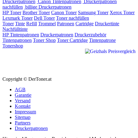
Druckerpatronen
Canon Tintenpatronen
Druckerpatronen
nachfüllen
billige Druckerpatronen
HP Toner
Brother Toner
Canon Toner
Samsung Toner
Xerox Toner
Lexmark Toner
Dell Toner
Toner nachfüllen
Toner
Tinte
Refill
Trommel
Patronen
Cartridge
Druckertinte
Nachfülltinte
HP Tintenpatronen
Druckerpatronen
Druckerzubehör
Tintenpatronen
Toner Shop
Toner Cartridge
Tintenpatrone
Tonershop
Copyright © DerToner.at
AGB
Garantie
Versand
Kontakt
Impressum
Sitemap
Partners
Druckerpatronen