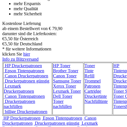
mehr Ersparnis
mehr Qualität
mehr Sicherheit
Kostenlose Lieferung
ab einem Bestellwert von € 79,90
darunter sind die Lieferkosten:
€5,50 für Österreich
€5,50 für Deutschland
* für weitere Informationen
klicken Sie
hier
Info zu Blitzversand
HP Druckerpatronen
HP Toner
Toner
HP
Epson Tintenpatronen
Brother Toner
Tinte
Tintenp
Canon Druckerpatronen
Canon Toner
Refill
Drucke
Druckerpatronen günstig
Samsung Toner
Trommel
Drucke
Lexmark
Xerox Toner
Patronen
Tintenp
Druckerpatronen
Lexmark Toner
Cartridge
Toner 
Canon Tintenpatronen
Dell Toner
Druckertinte
Toner C
Druckerpatronen
Toner
Nachfülltinte
Tintenp
nachfüllen
nachfüllen
Toners
billige Druckerpatronen
HP Druckerpatronen
Epson Tintenpatronen
Canon
Druckerpatronen
Druckerpatronen günstig
Lexmark