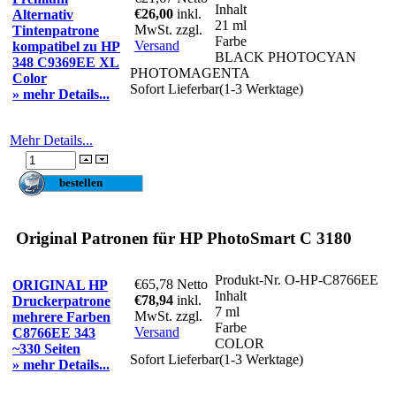
Inhalt
€26,00
inkl.
Alternativ
21 ml
MwSt. zzgl.
Tintenpatrone
Farbe
Versand
kompatibel zu HP
BLACK PHOTOCYAN
348 C9369EE XL
PHOTOMAGENTA
Color
Sofort Lieferbar(1-3 Werktage)
» mehr Details...
Mehr Details...
Original Patronen für HP PhotoSmart C 3180
Produkt-Nr.
O-HP-C8766EE
€65,78
Netto
ORIGINAL HP
Inhalt
€78,94
inkl.
Druckerpatrone
7 ml
MwSt. zzgl.
mehrere Farben
Farbe
Versand
C8766EE 343
COLOR
~330 Seiten
Sofort Lieferbar(1-3 Werktage)
» mehr Details...