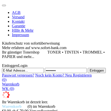
AGB
Versand
Kontakt
Garantie
HIlfe & Mehr
Impressum
Käuferschutz von sofortüberweisung
Mehr erfahren auf www.sofort-bank.com
Ihr günstiger Tonershop
TONER • TINTEN • TROMMEL •
PAPIER und mehr...
Einloggen
Login
Passwort vergessen?
Noch kein Konto?
Neu Registrieren
(0)
Warenkorb
WK
(0)
Ihr Warenkorb ist derzeit leer.
Warenkorb
(0)
im Warenkorb
€0,00
ab € 79,90 Versandkostenfrei