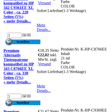
Farbe
Versand
kompatibel zu HP
COLOR
342 C9361EE XL
Sofort Lieferbar(1-3 Werktage)
Color - ca. 220
Seiten (5%)
» mehr Details...
Mehr
Details...
Produkt-Nr.
K-HP-C8766EE
€18,35
Netto
Premium
Inhalt
€22,02
inkl.
Alternativ
21 ml
MwSt. zzgl.
Tintenpatrone
Farbe
Versand
kompatibel zu HP
COLOR
343 C8766EE XL
Sofort Lieferbar(1-3 Werktage)
Color - ca. 330
Seiten (5%)
» mehr Details...
Mehr
Details...
Produkt-Nr.
K-HP-C9369EE
€21,67
Netto
Premium