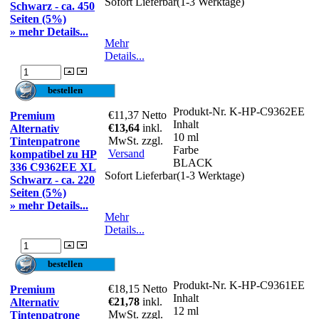
Sofort Lieferbar(1-3 Werktage)
Schwarz - ca. 450
Seiten (5%)
» mehr Details...
Mehr
Details...
Produkt-Nr.
K-HP-C9362EE
€11,37
Netto
Premium
Inhalt
€13,64
inkl.
Alternativ
10 ml
MwSt. zzgl.
Tintenpatrone
Farbe
Versand
kompatibel zu HP
BLACK
336 C9362EE XL
Sofort Lieferbar(1-3 Werktage)
Schwarz - ca. 220
Seiten (5%)
» mehr Details...
Mehr
Details...
Produkt-Nr.
K-HP-C9361EE
€18,15
Netto
Premium
Inhalt
€21,78
inkl.
Alternativ
12 ml
MwSt. zzgl.
Tintenpatrone