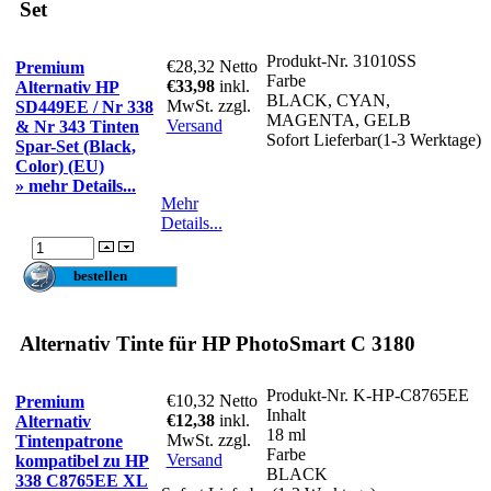
Set
Produkt-Nr.
31010SS
€28,32
Netto
Premium
Farbe
€33,98
inkl.
Alternativ HP
BLACK, CYAN,
MwSt. zzgl.
SD449EE / Nr 338
MAGENTA, GELB
Versand
& Nr 343 Tinten
Sofort Lieferbar(1-3 Werktage)
Spar-Set (Black,
Color) (EU)
» mehr Details...
Mehr
Details...
Alternativ Tinte für HP PhotoSmart C 3180
Produkt-Nr.
K-HP-C8765EE
€10,32
Netto
Premium
Inhalt
€12,38
inkl.
Alternativ
18 ml
MwSt. zzgl.
Tintenpatrone
Farbe
Versand
kompatibel zu HP
BLACK
338 C8765EE XL