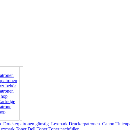
atronen
rpatronen
rzubehör
atronen
Shop
artridge
atrone
hop
n
Druckerpatronen günstig
Lexmark Druckerpatronen
Canon Tintenp
Lexmark Toner
Dell Toner
Toner nachfüllen