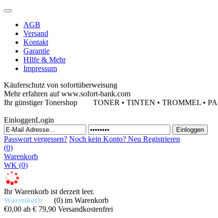
AGB
Versand
Kontakt
Garantie
HIlfe & Mehr
Impressum
Käuferschutz von sofortüberweisung
Mehr erfahren auf www.sofort-bank.com
Ihr günstiger Tonershop
TONER • TINTEN • TROMMEL • PAPIE
Einloggen
Login
Passwort vergessen?
Noch kein Konto?
Neu Registrieren
(0)
Warenkorb
WK
(0)
Ihr Warenkorb ist derzeit leer.
Warenkorb
(0)
im Warenkorb
€0,00
ab € 79,90 Versandkostenfrei