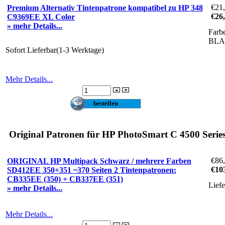
€21
Premium Alternativ Tintenpatrone kompatibel zu HP 348
€26
C9369EE XL Color
» mehr Details...
Farb
BLA
Sofort Lieferbar(1-3 Werktage)
Mehr Details...
Original Patronen für HP PhotoSmart C 4500 Series
€86
ORIGINAL HP Multipack Schwarz / mehrere Farben
€10
SD412EE 350+351 ~370 Seiten 2 Tintenpatronen:
CB335EE (350) + CB337EE (351)
Lief
» mehr Details...
Mehr Details...