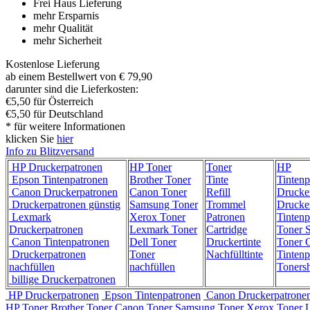
Frei Haus Lieferung
mehr Ersparnis
mehr Qualität
mehr Sicherheit
Kostenlose Lieferung
ab einem Bestellwert von € 79,90
darunter sind die Lieferkosten:
€5,50 für Österreich
€5,50 für Deutschland
* für weitere Informationen
klicken Sie
hier
Info zu Blitzversand
HP Druckerpatronen
HP Toner
Toner
HP
Epson Tintenpatronen
Brother Toner
Tinte
Tintenp
Canon Druckerpatronen
Canon Toner
Refill
Drucke
Druckerpatronen günstig
Samsung Toner
Trommel
Drucke
Lexmark
Xerox Toner
Patronen
Tintenp
Druckerpatronen
Lexmark Toner
Cartridge
Toner 
Canon Tintenpatronen
Dell Toner
Druckertinte
Toner C
Druckerpatronen
Toner
Nachfülltinte
Tintenp
nachfüllen
nachfüllen
Toners
billige Druckerpatronen
HP Druckerpatronen
Epson Tintenpatronen
Canon Druckerpatrone
HP Toner
Brother Toner
Canon Toner
Samsung Toner
Xerox Toner