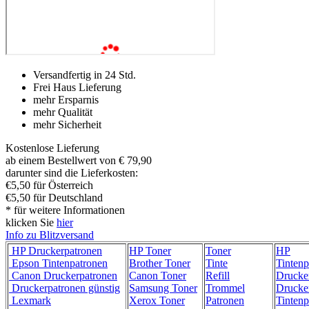
Versandfertig in 24 Std.
Frei Haus Lieferung
mehr Ersparnis
mehr Qualität
mehr Sicherheit
Kostenlose Lieferung
ab einem Bestellwert von € 79,90
darunter sind die Lieferkosten:
€5,50 für Österreich
€5,50 für Deutschland
* für weitere Informationen
klicken Sie
hier
Info zu Blitzversand
HP Druckerpatronen
HP Toner
Toner
HP
Epson Tintenpatronen
Brother Toner
Tinte
Tintenp
Canon Druckerpatronen
Canon Toner
Refill
Drucke
Druckerpatronen günstig
Samsung Toner
Trommel
Drucke
Lexmark
Xerox Toner
Patronen
Tintenp