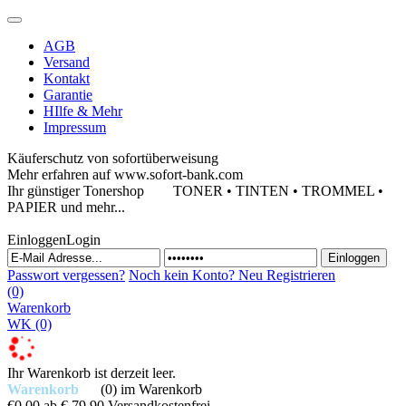
AGB
Versand
Kontakt
Garantie
HIlfe & Mehr
Impressum
Käuferschutz von sofortüberweisung
Mehr erfahren auf www.sofort-bank.com
Ihr günstiger Tonershop
TONER • TINTEN • TROMMEL •
PAPIER und mehr...
Einloggen
Login
Passwort vergessen?
Noch kein Konto?
Neu Registrieren
(0)
Warenkorb
WK
(0)
Ihr Warenkorb ist derzeit leer.
Warenkorb
(0)
im Warenkorb
€0,00
ab € 79,90 Versandkostenfrei