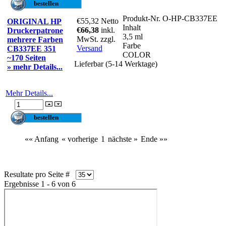
Produkt-Nr.
O-HP-CB337EE
€55,32
Netto
ORIGINAL HP
Inhalt
€66,38
inkl.
Druckerpatrone
3,5 ml
MwSt. zzgl.
mehrere Farben
Farbe
Versand
CB337EE 351
COLOR
~170 Seiten
Lieferbar (5-14 Werktage)
» mehr Details...
Mehr Details...
«« Anfang
« vorherige
1
nächste »
Ende »»
Resultate pro Seite #
Ergebnisse 1 - 6 von 6