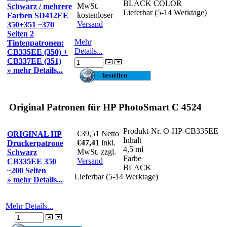
BLACK COLOR
MwSt.
Schwarz / mehrere
Lieferbar (5-14 Werktage)
kostenloser
Farben SD412EE
Versand
350+351 ~370
Seiten 2
Mehr
Tintenpatronen:
Details...
CB335EE (350) +
CB337EE (351)
» mehr Details...
Original Patronen für HP PhotoSmart C 4524
Produkt-Nr.
O-HP-CB335EE
€39,51
Netto
ORIGINAL HP
Inhalt
€47,41
inkl.
Druckerpatrone
4,5 ml
MwSt. zzgl.
Schwarz
Farbe
Versand
CB335EE 350
BLACK
~200 Seiten
Lieferbar (5-14 Werktage)
» mehr Details...
Mehr Details...