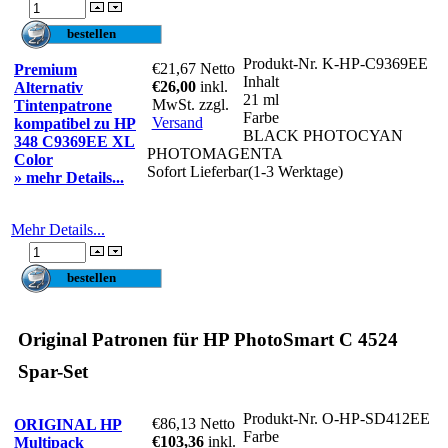
Produkt-Nr.
K-HP-C9369EE
€21,67
Netto
Premium
Inhalt
€26,00
inkl.
Alternativ
21 ml
MwSt. zzgl.
Tintenpatrone
Farbe
Versand
kompatibel zu HP
BLACK PHOTOCYAN
348 C9369EE XL
PHOTOMAGENTA
Color
Sofort Lieferbar(1-3 Werktage)
» mehr Details...
Mehr Details...
Original Patronen für HP PhotoSmart C 4524
Spar-Set
Produkt-Nr.
O-HP-SD412EE
€86,13
Netto
ORIGINAL HP
Farbe
€103,36
inkl.
Multipack