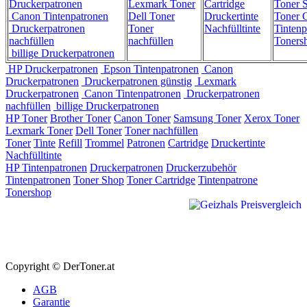
Druckerpatronen
Lexmark Toner
Cartridge
Toner 
Canon Tintenpatronen
Dell Toner
Druckertinte
Toner C
Druckerpatronen
Toner
Nachfülltinte
Tintenp
nachfüllen
nachfüllen
Toners
billige Druckerpatronen
HP Druckerpatronen
Epson Tintenpatronen
Canon
Druckerpatronen
Druckerpatronen günstig
Lexmark
Druckerpatronen
Canon Tintenpatronen
Druckerpatronen
nachfüllen
billige Druckerpatronen
HP Toner
Brother Toner
Canon Toner
Samsung Toner
Xerox Toner
Lexmark Toner
Dell Toner
Toner nachfüllen
Toner
Tinte
Refill
Trommel
Patronen
Cartridge
Druckertinte
Nachfülltinte
HP Tintenpatronen
Druckerpatronen
Druckerzubehör
Tintenpatronen
Toner Shop
Toner Cartridge
Tintenpatrone
Tonershop
Copyright © DerToner.at
AGB
Garantie