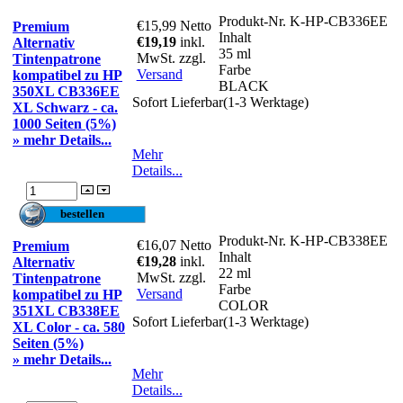
Produkt-Nr.
K-HP-CB336EE
€15,99
Netto
Premium
Inhalt
€19,19
inkl.
Alternativ
35 ml
MwSt. zzgl.
Tintenpatrone
Farbe
Versand
kompatibel zu HP
BLACK
350XL CB336EE
Sofort Lieferbar(1-3 Werktage)
XL Schwarz - ca.
1000 Seiten (5%)
» mehr Details...
Mehr
Details...
Produkt-Nr.
K-HP-CB338EE
€16,07
Netto
Premium
Inhalt
€19,28
inkl.
Alternativ
22 ml
MwSt. zzgl.
Tintenpatrone
Farbe
Versand
kompatibel zu HP
COLOR
351XL CB338EE
Sofort Lieferbar(1-3 Werktage)
XL Color - ca. 580
Seiten (5%)
» mehr Details...
Mehr
Details...