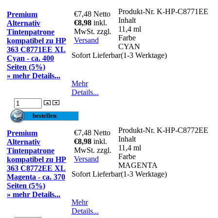
Produkt-Nr.
K-HP-C8771EE
€7,48
Netto
Premium
Inhalt
€8,98
inkl.
Alternativ
11,4 ml
MwSt. zzgl.
Tintenpatrone
Farbe
Versand
kompatibel zu HP
CYAN
363 C8771EE XL
Sofort Lieferbar(1-3 Werktage)
Cyan - ca. 400
Seiten (5%)
» mehr Details...
Mehr
Details...
Produkt-Nr.
K-HP-C8772EE
€7,48
Netto
Premium
Inhalt
€8,98
inkl.
Alternativ
11,4 ml
MwSt. zzgl.
Tintenpatrone
Farbe
Versand
kompatibel zu HP
MAGENTA
363 C8772EE XL
Sofort Lieferbar(1-3 Werktage)
Magenta - ca. 370
Seiten (5%)
» mehr Details...
Mehr
Details...