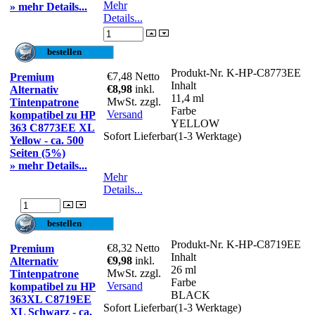
Mehr
» mehr Details...
Details...
Produkt-Nr.
K-HP-C8773EE
€7,48
Netto
Premium
Inhalt
€8,98
inkl.
Alternativ
11,4 ml
MwSt. zzgl.
Tintenpatrone
Farbe
Versand
kompatibel zu HP
YELLOW
363 C8773EE XL
Sofort Lieferbar(1-3 Werktage)
Yellow - ca. 500
Seiten (5%)
» mehr Details...
Mehr
Details...
Produkt-Nr.
K-HP-C8719EE
€8,32
Netto
Premium
Inhalt
€9,98
inkl.
Alternativ
26 ml
MwSt. zzgl.
Tintenpatrone
Farbe
Versand
kompatibel zu HP
BLACK
363XL C8719EE
Sofort Lieferbar(1-3 Werktage)
XL Schwarz - ca.