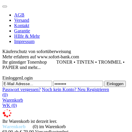
AGB
Versand
Kontakt
Garantie
HIlfe & Mehr
Impressum
Käuferschutz von sofortüberweisung
Mehr erfahren auf www.sofort-bank.com
Ihr günstiger Tonershop
TONER • TINTEN • TROMMEL •
PAPIER und mehr...
Einloggen
Login
Passwort vergessen?
Noch kein Konto?
Neu Registrieren
(0)
Warenkorb
WK
(0)
Ihr Warenkorb ist derzeit leer.
Warenkorb
(0)
im Warenkorb
€0,00
ab € 79,90 Versandkostenfrei