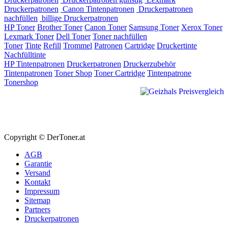
Druckerpatronen
Canon Tintenpatronen
Druckerpatronen
nachfüllen
billige Druckerpatronen
HP Toner
Brother Toner
Canon Toner
Samsung Toner
Xerox Toner
Lexmark Toner
Dell Toner
Toner nachfüllen
Toner
Tinte
Refill
Trommel
Patronen
Cartridge
Druckertinte
Nachfülltinte
HP Tintenpatronen
Druckerpatronen
Druckerzubehör
Tintenpatronen
Toner Shop
Toner Cartridge
Tintenpatrone
Tonershop
Copyright © DerToner.at
AGB
Garantie
Versand
Kontakt
Impressum
Sitemap
Partners
Druckerpatronen