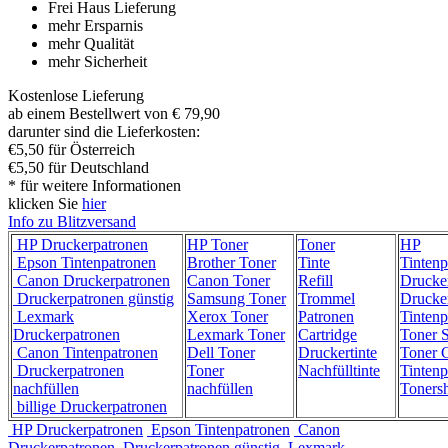
Frei Haus Lieferung
mehr Ersparnis
mehr Qualität
mehr Sicherheit
Kostenlose Lieferung
ab einem Bestellwert von € 79,90
darunter sind die Lieferkosten:
€5,50 für Österreich
€5,50 für Deutschland
* für weitere Informationen
klicken Sie
hier
Info zu Blitzversand
HP Druckerpatronen
HP Toner
Toner
HP
Epson Tintenpatronen
Brother Toner
Tinte
Tintenp
Canon Druckerpatronen
Canon Toner
Refill
Drucke
Druckerpatronen günstig
Samsung Toner
Trommel
Drucke
Lexmark
Xerox Toner
Patronen
Tintenp
Druckerpatronen
Lexmark Toner
Cartridge
Toner 
Canon Tintenpatronen
Dell Toner
Druckertinte
Toner C
Druckerpatronen
Toner
Nachfülltinte
Tintenp
nachfüllen
nachfüllen
Toners
billige Druckerpatronen
HP Druckerpatronen
Epson Tintenpatronen
Canon
Druckerpatronen
Druckerpatronen günstig
Lexmark