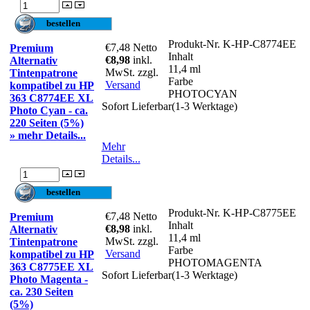
Produkt-Nr.
K-HP-C8774EE
€7,48
Netto
Premium
Inhalt
€8,98
inkl.
Alternativ
11,4 ml
MwSt. zzgl.
Tintenpatrone
Farbe
Versand
kompatibel zu HP
PHOTOCYAN
363 C8774EE XL
Sofort Lieferbar(1-3 Werktage)
Photo Cyan - ca.
220 Seiten (5%)
» mehr Details...
Mehr
Details...
Produkt-Nr.
K-HP-C8775EE
€7,48
Netto
Premium
Inhalt
€8,98
inkl.
Alternativ
11,4 ml
MwSt. zzgl.
Tintenpatrone
Farbe
Versand
kompatibel zu HP
PHOTOMAGENTA
363 C8775EE XL
Sofort Lieferbar(1-3 Werktage)
Photo Magenta -
ca. 230 Seiten
(5%)