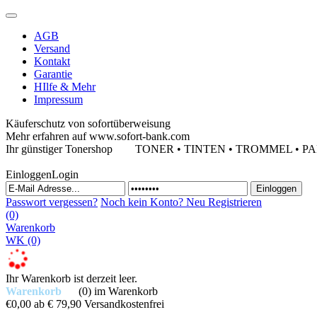
AGB
Versand
Kontakt
Garantie
HIlfe & Mehr
Impressum
Käuferschutz von sofortüberweisung
Mehr erfahren auf www.sofort-bank.com
Ihr günstiger Tonershop
TONER • TINTEN • TROMMEL • PAPIE
Einloggen
Login
Passwort vergessen?
Noch kein Konto?
Neu Registrieren
(0)
Warenkorb
WK
(0)
Ihr Warenkorb ist derzeit leer.
Warenkorb
(0)
im Warenkorb
€0,00
ab € 79,90 Versandkostenfrei