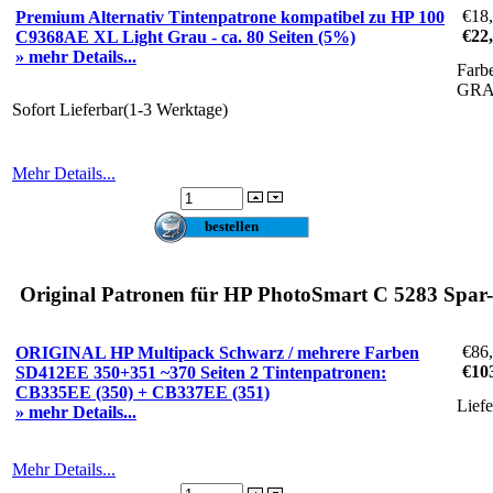
€18
Premium Alternativ Tintenpatrone kompatibel zu HP 100
€22
C9368AE XL Light Grau - ca. 80 Seiten (5%)
» mehr Details...
Farb
GR
Sofort Lieferbar(1-3 Werktage)
Mehr Details...
Original Patronen für HP PhotoSmart C 5283 Spar-
€86
ORIGINAL HP Multipack Schwarz / mehrere Farben
€10
SD412EE 350+351 ~370 Seiten 2 Tintenpatronen:
CB335EE (350) + CB337EE (351)
Lief
» mehr Details...
Mehr Details...