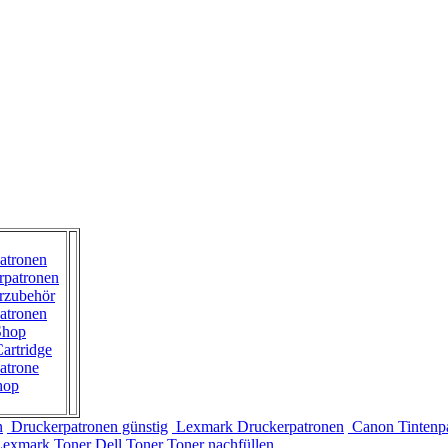
atronen
rpatronen
rzubehör
atronen
Shop
artridge
atrone
hop
n
Druckerpatronen günstig
Lexmark Druckerpatronen
Canon Tintenp
Lexmark Toner
Dell Toner
Toner nachfüllen