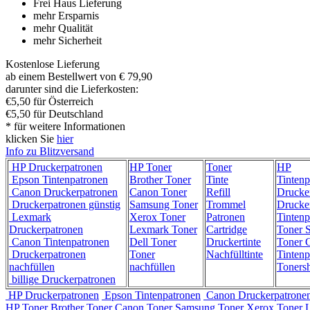
Frei Haus Lieferung
mehr Ersparnis
mehr Qualität
mehr Sicherheit
Kostenlose Lieferung
ab einem Bestellwert von € 79,90
darunter sind die Lieferkosten:
€5,50 für Österreich
€5,50 für Deutschland
* für weitere Informationen
klicken Sie
hier
Info zu Blitzversand
HP Druckerpatronen
HP Toner
Toner
HP
Epson Tintenpatronen
Brother Toner
Tinte
Tintenp
Canon Druckerpatronen
Canon Toner
Refill
Drucke
Druckerpatronen günstig
Samsung Toner
Trommel
Drucke
Lexmark
Xerox Toner
Patronen
Tintenp
Druckerpatronen
Lexmark Toner
Cartridge
Toner 
Canon Tintenpatronen
Dell Toner
Druckertinte
Toner C
Druckerpatronen
Toner
Nachfülltinte
Tintenp
nachfüllen
nachfüllen
Toners
billige Druckerpatronen
HP Druckerpatronen
Epson Tintenpatronen
Canon Druckerpatrone
HP Toner
Brother Toner
Canon Toner
Samsung Toner
Xerox Toner