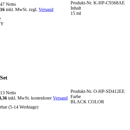
Produkt-Nr.
K-HP-C9368AE
,47
Netto
Inhalt
,16
inkl. MwSt. zzgl.
Versand
15 ml
e
AY
Set
Produkt-Nr.
O-HP-SD412EE
,13
Netto
Farbe
3,36
inkl. MwSt. kostenloser
Versand
BLACK COLOR
erbar (5-14 Werktage)