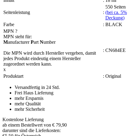
Inhalt
:
18 ml
550 Seiten
Seitenleistung
:
(bei ca. 5%
Deckung)
Farbe
:
BLACK
MPN
?
MPN steht für:
M
anufacturer
P
art
N
umber
:
CN684EE
Die MPN wird durch Hersteller vergeben, damit
jedes Produkt eindeutig einem Hersteller
zugeordnet werden kann.
x
Produktart
:
Original
Versandfertig in 24 Std.
Frei Haus Lieferung
mehr Ersparnis
mehr Qualität
mehr Sicherheit
Kostenlose Lieferung
ab einem Bestellwert von € 79,90
darunter sind die Lieferkosten:
€5,50 für Österreich