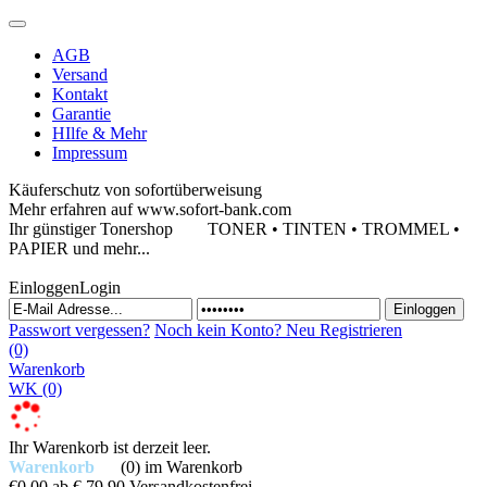
AGB
Versand
Kontakt
Garantie
HIlfe & Mehr
Impressum
Käuferschutz von sofortüberweisung
Mehr erfahren auf www.sofort-bank.com
Ihr günstiger Tonershop
TONER • TINTEN • TROMMEL •
PAPIER und mehr...
Einloggen
Login
Passwort vergessen?
Noch kein Konto?
Neu Registrieren
(0)
Warenkorb
WK
(0)
Ihr Warenkorb ist derzeit leer.
Warenkorb
(0)
im Warenkorb
€0,00
ab € 79,90 Versandkostenfrei