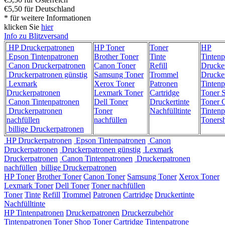
€5,50 für Deutschland
* für weitere Informationen
klicken Sie
hier
Info zu Blitzversand
HP Druckerpatronen
HP Toner
Toner
HP
Epson Tintenpatronen
Brother Toner
Tinte
Tintenp
Canon Druckerpatronen
Canon Toner
Refill
Drucke
Druckerpatronen günstig
Samsung Toner
Trommel
Drucke
Lexmark
Xerox Toner
Patronen
Tintenp
Druckerpatronen
Lexmark Toner
Cartridge
Toner 
Canon Tintenpatronen
Dell Toner
Druckertinte
Toner C
Druckerpatronen
Toner
Nachfülltinte
Tintenp
nachfüllen
nachfüllen
Toners
billige Druckerpatronen
HP Druckerpatronen
Epson Tintenpatronen
Canon
Druckerpatronen
Druckerpatronen günstig
Lexmark
Druckerpatronen
Canon Tintenpatronen
Druckerpatronen
nachfüllen
billige Druckerpatronen
HP Toner
Brother Toner
Canon Toner
Samsung Toner
Xerox Toner
Lexmark Toner
Dell Toner
Toner nachfüllen
Toner
Tinte
Refill
Trommel
Patronen
Cartridge
Druckertinte
Nachfülltinte
HP Tintenpatronen
Druckerpatronen
Druckerzubehör
Tintenpatronen
Toner Shop
Toner Cartridge
Tintenpatrone