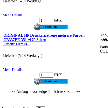
Lieferbar (5-14 Werktage)
Mehr Details...
€55
ORIGINAL HP Druckerpatrone mehrere Farben
€66
CB337EE 351 ~170 Seiten
» mehr Details...
Farb
CO
Lieferbar (5-14 Werktage)
Mehr Details...
«« Anfang
« vorherige
1
nächste »
Ende »»