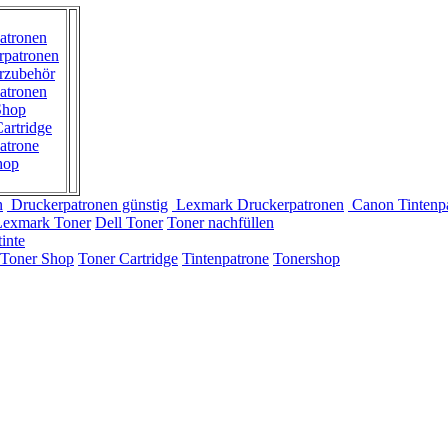
atronen
rpatronen
rzubehör
atronen
Shop
artridge
atrone
hop
n
Druckerpatronen günstig
Lexmark Druckerpatronen
Canon Tintenp
Lexmark Toner
Dell Toner
Toner nachfüllen
inte
Toner Shop
Toner Cartridge
Tintenpatrone
Tonershop