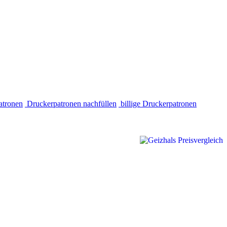
atronen
Druckerpatronen nachfüllen
billige Druckerpatronen