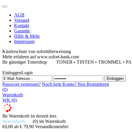
AGB
Versand
Kontakt
Garantie
HIlfe & Mehr
Impressum
Käuferschutz von sofortüberweisung
Mehr erfahren auf www.sofort-bank.com
Ihr günstiger Tonershop
TONER • TINTEN • TROMMEL • PAPIE
Einloggen
Login
Passwort vergessen?
Noch kein Konto?
Neu Registrieren
(0)
Warenkorb
WK
(0)
Ihr Warenkorb ist derzeit leer.
Warenkorb
(0)
im Warenkorb
€0,00
ab € 79,90 Versandkostenfrei