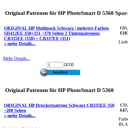
Original Patronen für HP PhotoSmart D 5360 Spar-
€86
ORIGINAL HP Multipack Schwarz / mehrere Farben
€10
SD412EE 350+351 ~370 Seiten 2 Tintenpatronen:
CB335EE (350) + CB337EE (351)
Lief
» mehr Details...
Mehr Details...
Original Patronen für HP PhotoSmart D 5360
€39
ORIGINAL HP Druckerpatrone Schwarz CB335EE 350
€47
~200 Seiten
» mehr Details...
Farb
BL