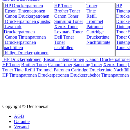
HP Druckerpatronen
HP Toner
Toner
HP
Epson Tintenpatronen
Brother Toner
Tinte
Tintenp
Canon Druckerpatronen
Canon Toner
Refill
Drucke
Druckerpatronen günstig
Samsung Toner
Trommel
Drucke
Lexmark
Xerox Toner
Patronen
Tintenp
Druckerpatronen
Lexmark Toner
Cartridge
Toner 
Canon Tintenpatronen
Dell Toner
Druckertinte
Toner C
Druckerpatronen
Toner
Nachfülltinte
Tintenp
nachfüllen
nachfüllen
Toners
billige Druckerpatronen
HP Druckerpatronen
Epson Tintenpatronen
Canon Druckerpatrone
HP Toner
Brother Toner
Canon Toner
Samsung Toner
Xerox Toner
Toner
Tinte
Refill
Trommel
Patronen
Cartridge
Druckertinte
Nachfüllt
HP Tintenpatronen
Druckerpatronen
Druckerzubehör
Tintenpatronen
Copyright © DerToner.at
AGB
Garantie
Versand