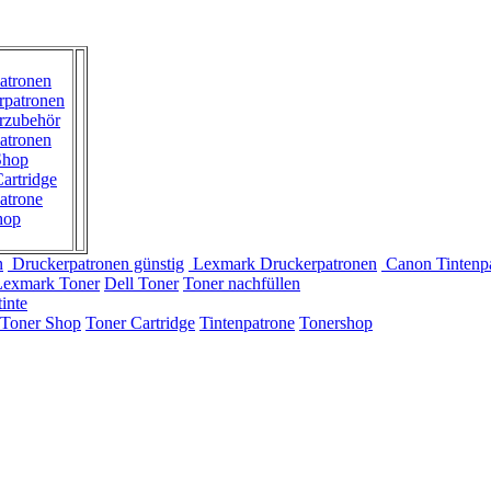
atronen
rpatronen
rzubehör
atronen
Shop
artridge
atrone
hop
n
Druckerpatronen günstig
Lexmark Druckerpatronen
Canon Tintenp
Lexmark Toner
Dell Toner
Toner nachfüllen
inte
Toner Shop
Toner Cartridge
Tintenpatrone
Tonershop