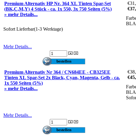
€31
Premium Alternativ HP Nr. 364 XL Tinten Spar-Set
€37
(BK,C,M,Y) 4 Stück - ca. 1x 550, 3x 750 Seiten (5%)
» mehr Details...
Farb
BLA
Sofort Lieferbar(1-3 Werktage)
Mehr Details...
€38
Premium Alternativ Nr 364 / CN684EE - CB325EE
€45
Tinten XL Spar-Set 2x Black, Cyan, Magenta, Gelb - ca.
1x 550 Seiten (5%)
Farb
» mehr Details...
BLA
Sofo
Mehr Details...