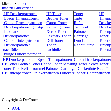
klicken Sie
hier
Info zu Blitzversand
HP Druckerpatronen
HP Toner
Toner
HP
Epson Tintenpatronen
Brother Toner
Tinte
Tintenp
Canon Druckerpatronen
Canon Toner
Refill
Drucke
Druckerpatronen günstig
Samsung Toner
Trommel
Drucke
Lexmark
Xerox Toner
Patronen
Tintenp
Druckerpatronen
Lexmark Toner
Cartridge
Toner 
Canon Tintenpatronen
Dell Toner
Druckertinte
Toner C
Druckerpatronen
Toner
Nachfülltinte
Tintenp
nachfüllen
nachfüllen
Toners
billige Druckerpatronen
HP Druckerpatronen
Epson Tintenpatronen
Canon Druckerpatrone
HP Toner
Brother Toner
Canon Toner
Samsung Toner
Xerox Toner
Toner
Tinte
Refill
Trommel
Patronen
Cartridge
Druckertinte
Nachfüllt
HP Tintenpatronen
Druckerpatronen
Druckerzubehör
Tintenpatronen
Copyright © DerToner.at
AGB