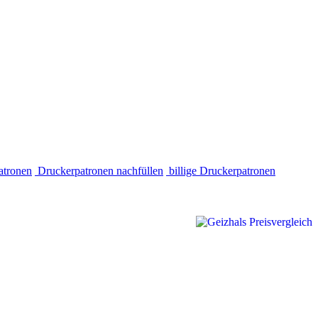
atronen
Druckerpatronen nachfüllen
billige Druckerpatronen