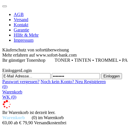
AGB
Versand
Kontakt
Garantie
HIlfe & Mehr
Impressum
Käuferschutz von sofortüberweisung
Mehr erfahren auf www.sofort-bank.com
Ihr günstiger Tonershop
TONER • TINTEN • TROMMEL • PAPIE
Einloggen
Login
Passwort vergessen?
Noch kein Konto?
Neu Registrieren
(0)
Warenkorb
WK
(0)
Ihr Warenkorb ist derzeit leer.
Warenkorb
(0)
im Warenkorb
€0,00
ab € 79,90 Versandkostenfrei