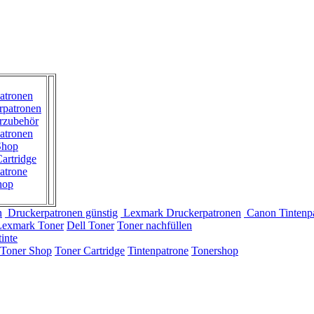
atronen
rpatronen
rzubehör
atronen
Shop
artridge
atrone
hop
n
Druckerpatronen günstig
Lexmark Druckerpatronen
Canon Tintenp
Lexmark Toner
Dell Toner
Toner nachfüllen
inte
Toner Shop
Toner Cartridge
Tintenpatrone
Tonershop