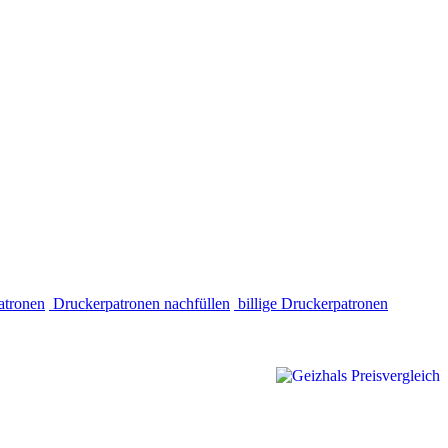
atronen
Druckerpatronen nachfüllen
billige Druckerpatronen