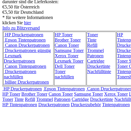
darunter sind die Lieferkosten:
€5,50 für Österreich
€5,50 für Deutschland
* für weitere Informationen
klicken Sie
hier
Info zu Blitzversand
HP Druckerpatronen
HP Toner
Toner
HP
Epson Tintenpatronen
Brother Toner
Tinte
Tintenp
Canon Druckerpatronen
Canon Toner
Refill
Drucke
Druckerpatronen günstig
Samsung Toner
Trommel
Drucke
Lexmark
Xerox Toner
Patronen
Tintenp
Druckerpatronen
Lexmark Toner
Cartridge
Toner 
Canon Tintenpatronen
Dell Toner
Druckertinte
Toner C
Druckerpatronen
Toner
Nachfülltinte
Tintenp
nachfüllen
nachfüllen
Toners
billige Druckerpatronen
HP Druckerpatronen
Epson Tintenpatronen
Canon Druckerpatrone
HP Toner
Brother Toner
Canon Toner
Samsung Toner
Xerox Toner
Toner
Tinte
Refill
Trommel
Patronen
Cartridge
Druckertinte
Nachfüllt
HP Tintenpatronen
Druckerpatronen
Druckerzubehör
Tintenpatronen