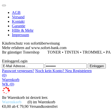
AGB
Versand
Kontakt
Garantie
HIlfe & Mehr
Impressum
Käuferschutz von sofortüberweisung
Mehr erfahren auf www.sofort-bank.com
Ihr günstiger Tonershop
TONER • TINTEN • TROMMEL • PAPIE
Einloggen
Login
Passwort vergessen?
Noch kein Konto?
Neu Registrieren
(0)
Warenkorb
WK
(0)
Ihr Warenkorb ist derzeit leer.
Warenkorb
(0)
im Warenkorb
€0,00
ab € 79,90 Versandkostenfrei