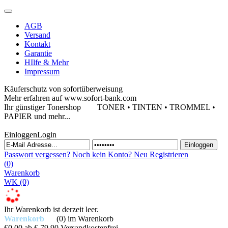
AGB
Versand
Kontakt
Garantie
HIlfe & Mehr
Impressum
Käuferschutz von sofortüberweisung
Mehr erfahren auf www.sofort-bank.com
Ihr günstiger Tonershop
TONER • TINTEN • TROMMEL •
PAPIER und mehr...
Einloggen
Login
Passwort vergessen?
Noch kein Konto?
Neu Registrieren
(0)
Warenkorb
WK
(0)
Ihr Warenkorb ist derzeit leer.
Warenkorb
(0)
im Warenkorb
€0,00
ab € 79,90 Versandkostenfrei