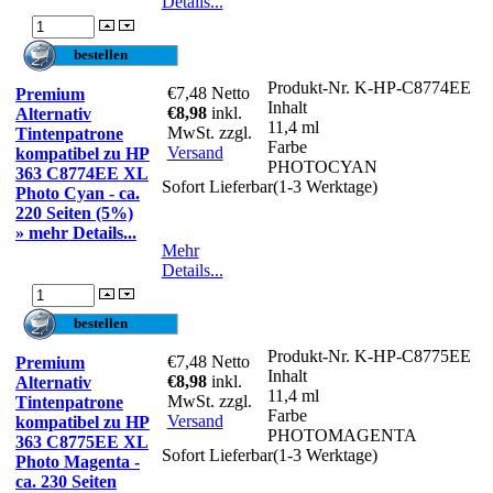
Details...
Produkt-Nr.
K-HP-C8774EE
€7,48
Netto
Premium
Inhalt
€8,98
inkl.
Alternativ
11,4 ml
MwSt. zzgl.
Tintenpatrone
Farbe
Versand
kompatibel zu HP
PHOTOCYAN
363 C8774EE XL
Sofort Lieferbar(1-3 Werktage)
Photo Cyan - ca.
220 Seiten (5%)
» mehr Details...
Mehr
Details...
Produkt-Nr.
K-HP-C8775EE
€7,48
Netto
Premium
Inhalt
€8,98
inkl.
Alternativ
11,4 ml
MwSt. zzgl.
Tintenpatrone
Farbe
Versand
kompatibel zu HP
PHOTOMAGENTA
363 C8775EE XL
Sofort Lieferbar(1-3 Werktage)
Photo Magenta -
ca. 230 Seiten