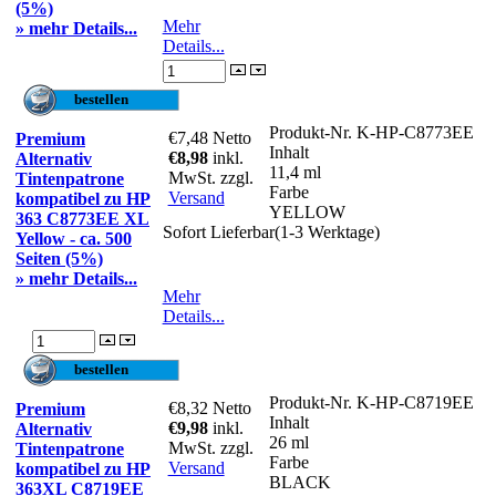
(5%)
Mehr
» mehr Details...
Details...
Produkt-Nr.
K-HP-C8773EE
€7,48
Netto
Premium
Inhalt
€8,98
inkl.
Alternativ
11,4 ml
MwSt. zzgl.
Tintenpatrone
Farbe
Versand
kompatibel zu HP
YELLOW
363 C8773EE XL
Sofort Lieferbar(1-3 Werktage)
Yellow - ca. 500
Seiten (5%)
» mehr Details...
Mehr
Details...
Produkt-Nr.
K-HP-C8719EE
€8,32
Netto
Premium
Inhalt
€9,98
inkl.
Alternativ
26 ml
MwSt. zzgl.
Tintenpatrone
Farbe
Versand
kompatibel zu HP
BLACK
363XL C8719EE