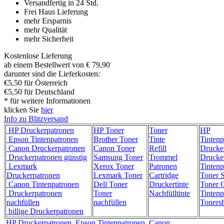
Versandfertig in 24 Std.
Frei Haus Lieferung
mehr Ersparnis
mehr Qualität
mehr Sicherheit
Kostenlose Lieferung
ab einem Bestellwert von € 79,90
darunter sind die Lieferkosten:
€5,50 für Österreich
€5,50 für Deutschland
* für weitere Informationen
klicken Sie
hier
Info zu Blitzversand
HP Druckerpatronen
HP Toner
Toner
HP
Epson Tintenpatronen
Brother Toner
Tinte
Tintenp
Canon Druckerpatronen
Canon Toner
Refill
Drucke
Druckerpatronen günstig
Samsung Toner
Trommel
Drucke
Lexmark
Xerox Toner
Patronen
Tintenp
Druckerpatronen
Lexmark Toner
Cartridge
Toner 
Canon Tintenpatronen
Dell Toner
Druckertinte
Toner C
Druckerpatronen
Toner
Nachfülltinte
Tintenp
nachfüllen
nachfüllen
Toners
billige Druckerpatronen
HP Druckerpatronen
Epson Tintenpatronen
Canon