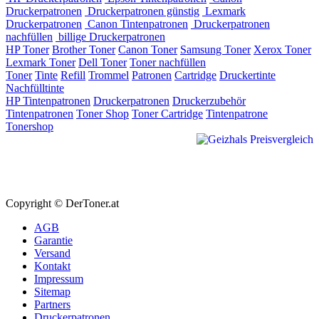
Druckerpatronen
Druckerpatronen günstig
Lexmark
Druckerpatronen
Canon Tintenpatronen
Druckerpatronen
nachfüllen
billige Druckerpatronen
HP Toner
Brother Toner
Canon Toner
Samsung Toner
Xerox Toner
Lexmark Toner
Dell Toner
Toner nachfüllen
Toner
Tinte
Refill
Trommel
Patronen
Cartridge
Druckertinte
Nachfülltinte
HP Tintenpatronen
Druckerpatronen
Druckerzubehör
Tintenpatronen
Toner Shop
Toner Cartridge
Tintenpatrone
Tonershop
Copyright © DerToner.at
AGB
Garantie
Versand
Kontakt
Impressum
Sitemap
Partners
Druckerpatronen