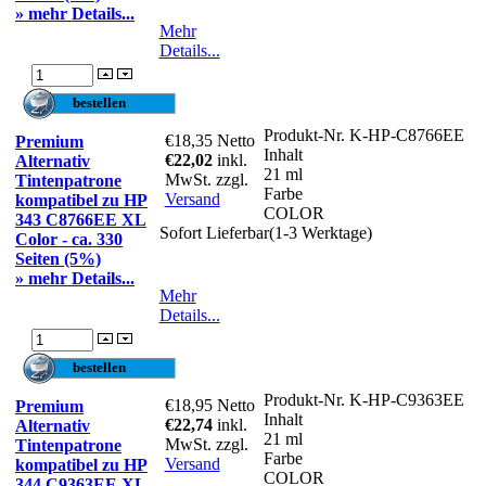
» mehr Details...
Mehr
Details...
Produkt-Nr.
K-HP-C8766EE
€18,35
Netto
Premium
Inhalt
€22,02
inkl.
Alternativ
21 ml
MwSt. zzgl.
Tintenpatrone
Farbe
Versand
kompatibel zu HP
COLOR
343 C8766EE XL
Sofort Lieferbar(1-3 Werktage)
Color - ca. 330
Seiten (5%)
» mehr Details...
Mehr
Details...
Produkt-Nr.
K-HP-C9363EE
€18,95
Netto
Premium
Inhalt
€22,74
inkl.
Alternativ
21 ml
MwSt. zzgl.
Tintenpatrone
Farbe
Versand
kompatibel zu HP
COLOR
344 C9363EE XL