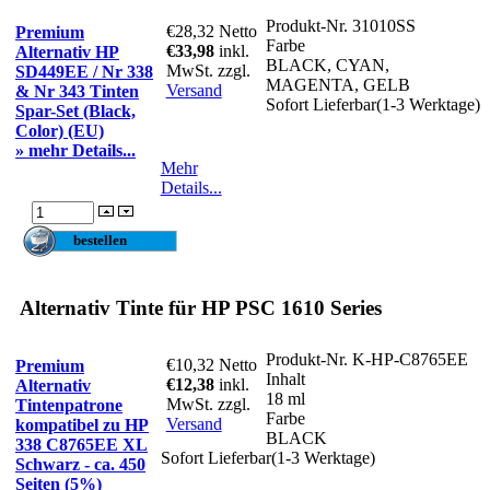
Produkt-Nr.
31010SS
€28,32
Netto
Premium
Farbe
€33,98
inkl.
Alternativ HP
BLACK, CYAN,
MwSt. zzgl.
SD449EE / Nr 338
MAGENTA, GELB
Versand
& Nr 343 Tinten
Sofort Lieferbar(1-3 Werktage)
Spar-Set (Black,
Color) (EU)
» mehr Details...
Mehr
Details...
Alternativ Tinte für HP PSC 1610 Series
Produkt-Nr.
K-HP-C8765EE
€10,32
Netto
Premium
Inhalt
€12,38
inkl.
Alternativ
18 ml
MwSt. zzgl.
Tintenpatrone
Farbe
Versand
kompatibel zu HP
BLACK
338 C8765EE XL
Sofort Lieferbar(1-3 Werktage)
Schwarz - ca. 450
Seiten (5%)