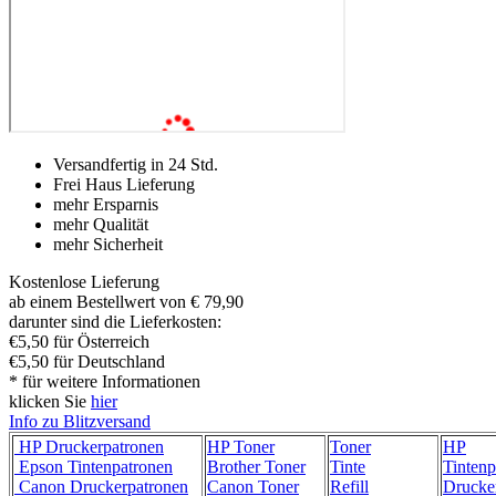
Versandfertig in 24 Std.
Frei Haus Lieferung
mehr Ersparnis
mehr Qualität
mehr Sicherheit
Kostenlose Lieferung
ab einem Bestellwert von € 79,90
darunter sind die Lieferkosten:
€5,50 für Österreich
€5,50 für Deutschland
* für weitere Informationen
klicken Sie
hier
Info zu Blitzversand
HP Druckerpatronen
HP Toner
Toner
HP
Epson Tintenpatronen
Brother Toner
Tinte
Tintenp
Canon Druckerpatronen
Canon Toner
Refill
Drucke