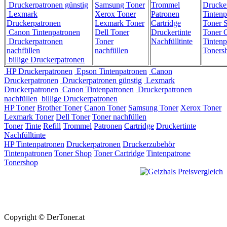
Druckerpatronen günstig
Samsung Toner
Trommel
Drucke
Lexmark
Xerox Toner
Patronen
Tintenp
Druckerpatronen
Lexmark Toner
Cartridge
Toner 
Canon Tintenpatronen
Dell Toner
Druckertinte
Toner C
Druckerpatronen
Toner
Nachfülltinte
Tintenp
nachfüllen
nachfüllen
Toners
billige Druckerpatronen
HP Druckerpatronen
Epson Tintenpatronen
Canon
Druckerpatronen
Druckerpatronen günstig
Lexmark
Druckerpatronen
Canon Tintenpatronen
Druckerpatronen
nachfüllen
billige Druckerpatronen
HP Toner
Brother Toner
Canon Toner
Samsung Toner
Xerox Toner
Lexmark Toner
Dell Toner
Toner nachfüllen
Toner
Tinte
Refill
Trommel
Patronen
Cartridge
Druckertinte
Nachfülltinte
HP Tintenpatronen
Druckerpatronen
Druckerzubehör
Tintenpatronen
Toner Shop
Toner Cartridge
Tintenpatrone
Tonershop
Copyright © DerToner.at