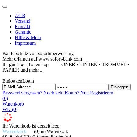
AGB
Versand
Kontakt
Garantie
HIlfe & Mehr
Impressum
Käuferschutz von sofortüberweisung
Mehr erfahren auf www.sofort-bank.com
Ihr günstiger Tonershop
TONER • TINTEN • TROMMEL •
PAPIER und mehr...
Einloggen
Login
Passwort vergessen?
Noch kein Konto?
Neu Registrieren
(0)
Warenkorb
WK
(0)
Ihr Warenkorb ist derzeit leer.
Warenkorb
(0)
im Warenkorb
€0,00
ab € 79,90 Versandkostenfrei