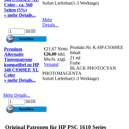
Sofort Lieferbar(1-3 Werktage)
Color - ca. 560
Seiten (5%)
» mehr Details...
Mehr
Details...
Produkt-Nr.
K-HP-C9369EE
€21,67
Netto
Premium
Inhalt
€26,00
inkl.
Alternativ
21 ml
MwSt. zzgl.
Tintenpatrone
Farbe
Versand
kompatibel zu HP
BLACK PHOTOCYAN
348 C9369EE XL
PHOTOMAGENTA
Color
Sofort Lieferbar(1-3 Werktage)
» mehr Details...
Mehr Details...
Original Patronen für HP PSC 1610 Series