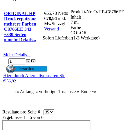
Produkt-Nr.
O-HP-C8766EE
€65,78
Netto
ORIGINAL HP
Inhalt
€78,94
inkl.
Druckerpatrone
7 ml
MwSt. zzgl.
mehrere Farben
Farbe
Versand
C8766EE 343
COLOR
~330 Seiten
Sofort Lieferbar(1-3 Werktage)
» mehr Details...
Mehr Details...
Hier
: durch Alternative sparen Sie
€
56,92
«« Anfang
« vorherige
1
nächste »
Ende »»
Resultate pro Seite #
Ergebnisse 1 - 6 von 6