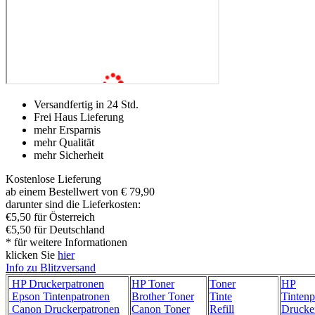
Versandfertig in 24 Std.
Frei Haus Lieferung
mehr Ersparnis
mehr Qualität
mehr Sicherheit
Kostenlose Lieferung
ab einem Bestellwert von € 79,90
darunter sind die Lieferkosten:
€5,50 für Österreich
€5,50 für Deutschland
* für weitere Informationen
klicken Sie
hier
Info zu Blitzversand
HP Druckerpatronen
HP Toner
Toner
HP
Epson Tintenpatronen
Brother Toner
Tinte
Tintenp
Canon Druckerpatronen
Canon Toner
Refill
Drucke