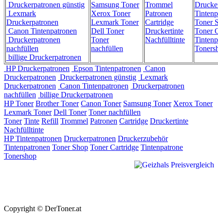
Druckerpatronen günstig
Samsung Toner
Trommel
Drucke
Lexmark
Xerox Toner
Patronen
Tintenp
Druckerpatronen
Lexmark Toner
Cartridge
Toner 
Canon Tintenpatronen
Dell Toner
Druckertinte
Toner C
Druckerpatronen
Toner
Nachfülltinte
Tintenp
nachfüllen
nachfüllen
Toners
billige Druckerpatronen
HP Druckerpatronen
Epson Tintenpatronen
Canon
Druckerpatronen
Druckerpatronen günstig
Lexmark
Druckerpatronen
Canon Tintenpatronen
Druckerpatronen
nachfüllen
billige Druckerpatronen
HP Toner
Brother Toner
Canon Toner
Samsung Toner
Xerox Toner
Lexmark Toner
Dell Toner
Toner nachfüllen
Toner
Tinte
Refill
Trommel
Patronen
Cartridge
Druckertinte
Nachfülltinte
HP Tintenpatronen
Druckerpatronen
Druckerzubehör
Tintenpatronen
Toner Shop
Toner Cartridge
Tintenpatrone
Tonershop
Copyright © DerToner.at