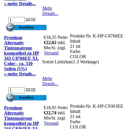
» mehr Details...
Mehr
Details...
Produkt-Nr.
K-HP-C8766EE
€18,35
Netto
Premium
Inhalt
€22,02
inkl.
Alternativ
21 ml
MwSt. zzgl.
Tintenpatrone
Farbe
Versand
kompatibel zu HP
COLOR
343 C8766EE XL
Sofort Lieferbar(1-3 Werktage)
Color - ca. 330
Seiten (5%)
» mehr Details...
Mehr
Details...
Produkt-Nr.
K-HP-C9363EE
€18,95
Netto
Premium
Inhalt
€22,74
inkl.
Alternativ
21 ml
MwSt. zzgl.
Tintenpatrone
Farbe
Versand
kompatibel zu HP
COLOR
344 C9363EE XL