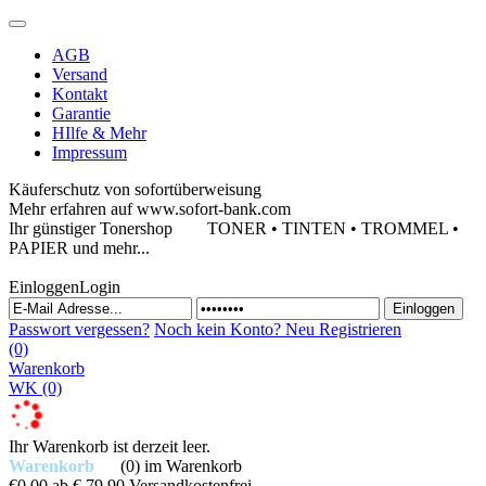
AGB
Versand
Kontakt
Garantie
HIlfe & Mehr
Impressum
Käuferschutz von sofortüberweisung
Mehr erfahren auf www.sofort-bank.com
Ihr günstiger Tonershop
TONER • TINTEN • TROMMEL •
PAPIER und mehr...
Einloggen
Login
Passwort vergessen?
Noch kein Konto?
Neu Registrieren
(0)
Warenkorb
WK
(0)
Ihr Warenkorb ist derzeit leer.
Warenkorb
(0)
im Warenkorb
€0,00
ab € 79,90 Versandkostenfrei