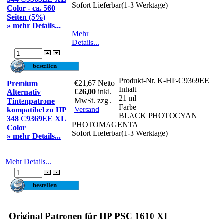
Sofort Lieferbar(1-3 Werktage)
Color - ca. 560
Seiten (5%)
» mehr Details...
Mehr
Details...
Produkt-Nr.
K-HP-C9369EE
€21,67
Netto
Premium
Inhalt
€26,00
inkl.
Alternativ
21 ml
MwSt. zzgl.
Tintenpatrone
Farbe
Versand
kompatibel zu HP
BLACK PHOTOCYAN
348 C9369EE XL
PHOTOMAGENTA
Color
Sofort Lieferbar(1-3 Werktage)
» mehr Details...
Mehr Details...
Original Patronen für HP PSC 1610 XI