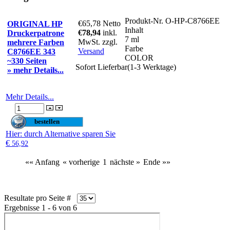
Produkt-Nr.
O-HP-C8766EE
€65,78
Netto
ORIGINAL HP
Inhalt
€78,94
inkl.
Druckerpatrone
7 ml
MwSt. zzgl.
mehrere Farben
Farbe
Versand
C8766EE 343
COLOR
~330 Seiten
Sofort Lieferbar(1-3 Werktage)
» mehr Details...
Mehr Details...
Hier
: durch Alternative sparen Sie
€
56,92
«« Anfang
« vorherige
1
nächste »
Ende »»
Resultate pro Seite #
Ergebnisse 1 - 6 von 6