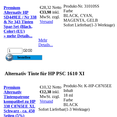
Produkt-Nr.
31010SS
€28,32
Netto
Premium
Farbe
€33,98
inkl.
Alternativ HP
BLACK, CYAN,
MwSt. zzgl.
SD449EE / Nr 338
MAGENTA, GELB
Versand
& Nr 343 Tinten
Sofort Lieferbar(1-3 Werktage)
Spar-Set (Black,
Color) (EU)
» mehr Details...
Mehr
Details...
Alternativ Tinte für HP PSC 1610 XI
Produkt-Nr.
K-HP-C8765EE
€10,32
Netto
Premium
Inhalt
€12,38
inkl.
Alternativ
18 ml
MwSt. zzgl.
Tintenpatrone
Farbe
Versand
kompatibel zu HP
BLACK
338 C8765EE XL
Sofort Lieferbar(1-3 Werktage)
Schwarz - ca. 450
Seiten (5%)