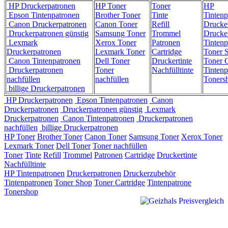
HP Druckerpatronen
HP Toner
Toner
HP
Epson Tintenpatronen
Brother Toner
Tinte
Tintenp
Canon Druckerpatronen
Canon Toner
Refill
Drucke
Druckerpatronen günstig
Samsung Toner
Trommel
Drucke
Lexmark
Xerox Toner
Patronen
Tintenp
Druckerpatronen
Lexmark Toner
Cartridge
Toner 
Canon Tintenpatronen
Dell Toner
Druckertinte
Toner C
Druckerpatronen
Toner
Nachfülltinte
Tintenp
nachfüllen
nachfüllen
Toners
billige Druckerpatronen
HP Druckerpatronen
Epson Tintenpatronen
Canon
Druckerpatronen
Druckerpatronen günstig
Lexmark
Druckerpatronen
Canon Tintenpatronen
Druckerpatronen
nachfüllen
billige Druckerpatronen
HP Toner
Brother Toner
Canon Toner
Samsung Toner
Xerox Toner
Lexmark Toner
Dell Toner
Toner nachfüllen
Toner
Tinte
Refill
Trommel
Patronen
Cartridge
Druckertinte
Nachfülltinte
HP Tintenpatronen
Druckerpatronen
Druckerzubehör
Tintenpatronen
Toner Shop
Toner Cartridge
Tintenpatrone
Tonershop