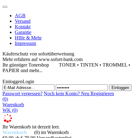
AGB
Versand
Kontakt
Garantie
HIlfe & Mehr
Impressum
Käuferschutz von sofortüberweisung
Mehr erfahren auf www.sofort-bank.com
Ihr günstiger Tonershop
TONER • TINTEN • TROMMEL •
PAPIER und mehr...
Einloggen
Login
Passwort vergessen?
Noch kein Konto?
Neu Registrieren
(0)
Warenkorb
WK
(0)
Ihr Warenkorb ist derzeit leer.
Warenkorb
(0)
im Warenkorb
€0,00
ab € 79,90 Versandkostenfrei