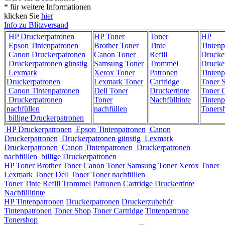
* für weitere Informationen
klicken Sie
hier
Info zu Blitzversand
HP Druckerpatronen
HP Toner
Toner
HP
Epson Tintenpatronen
Brother Toner
Tinte
Tintenp
Canon Druckerpatronen
Canon Toner
Refill
Drucke
Druckerpatronen günstig
Samsung Toner
Trommel
Drucke
Lexmark
Xerox Toner
Patronen
Tintenp
Druckerpatronen
Lexmark Toner
Cartridge
Toner 
Canon Tintenpatronen
Dell Toner
Druckertinte
Toner C
Druckerpatronen
Toner
Nachfülltinte
Tintenp
nachfüllen
nachfüllen
Toners
billige Druckerpatronen
HP Druckerpatronen
Epson Tintenpatronen
Canon
Druckerpatronen
Druckerpatronen günstig
Lexmark
Druckerpatronen
Canon Tintenpatronen
Druckerpatronen
nachfüllen
billige Druckerpatronen
HP Toner
Brother Toner
Canon Toner
Samsung Toner
Xerox Toner
Lexmark Toner
Dell Toner
Toner nachfüllen
Toner
Tinte
Refill
Trommel
Patronen
Cartridge
Druckertinte
Nachfülltinte
HP Tintenpatronen
Druckerpatronen
Druckerzubehör
Tintenpatronen
Toner Shop
Toner Cartridge
Tintenpatrone
Tonershop