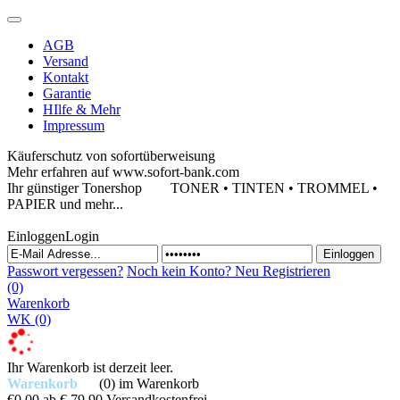
AGB
Versand
Kontakt
Garantie
HIlfe & Mehr
Impressum
Käuferschutz von sofortüberweisung
Mehr erfahren auf www.sofort-bank.com
Ihr günstiger Tonershop
TONER • TINTEN • TROMMEL •
PAPIER und mehr...
Einloggen
Login
Passwort vergessen?
Noch kein Konto?
Neu Registrieren
(0)
Warenkorb
WK
(0)
Ihr Warenkorb ist derzeit leer.
Warenkorb
(0)
im Warenkorb
€0,00
ab € 79,90 Versandkostenfrei