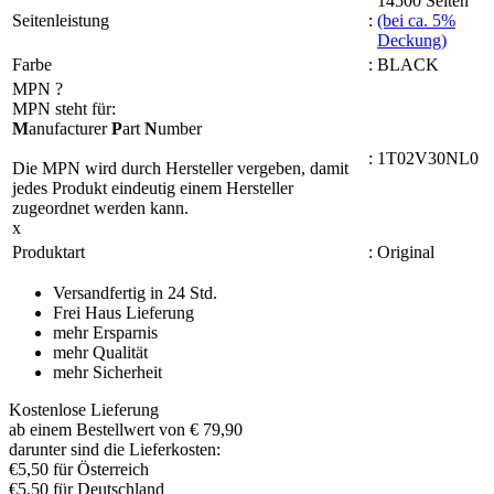
14500 Seiten
Seitenleistung
:
(bei ca. 5%
Deckung)
Farbe
:
BLACK
MPN
?
MPN steht für:
M
anufacturer
P
art
N
umber
:
1T02V30NL0
Die MPN wird durch Hersteller vergeben, damit
jedes Produkt eindeutig einem Hersteller
zugeordnet werden kann.
x
Produktart
:
Original
Versandfertig in 24 Std.
Frei Haus Lieferung
mehr Ersparnis
mehr Qualität
mehr Sicherheit
Kostenlose Lieferung
ab einem Bestellwert von € 79,90
darunter sind die Lieferkosten:
€5,50 für Österreich
€5,50 für Deutschland