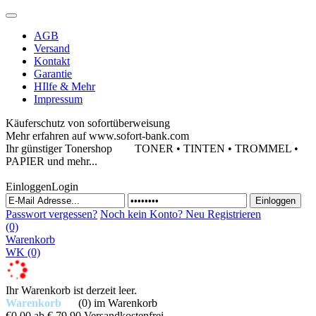
AGB
Versand
Kontakt
Garantie
HIlfe & Mehr
Impressum
Käuferschutz von sofortüberweisung
Mehr erfahren auf www.sofort-bank.com
Ihr günstiger Tonershop
TONER • TINTEN • TROMMEL •
PAPIER und mehr...
Einloggen
Login
Passwort vergessen?
Noch kein Konto?
Neu Registrieren
(0)
Warenkorb
WK
(0)
Ihr Warenkorb ist derzeit leer.
Warenkorb
(0)
im Warenkorb
€0,00
ab € 79,90 Versandkostenfrei