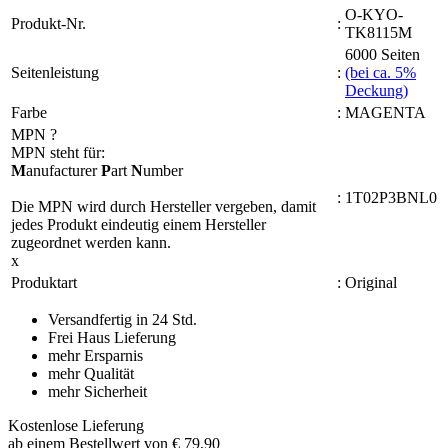
O-KYO-
Produkt-Nr.
:
TK8115M
6000 Seiten
Seitenleistung
:
(bei ca. 5%
Deckung)
Farbe
:
MAGENTA
MPN
?
MPN steht für:
M
anufacturer
P
art
N
umber
:
1T02P3BNL0
Die MPN wird durch Hersteller vergeben, damit
jedes Produkt eindeutig einem Hersteller
zugeordnet werden kann.
x
Produktart
:
Original
Versandfertig in 24 Std.
Frei Haus Lieferung
mehr Ersparnis
mehr Qualität
mehr Sicherheit
Kostenlose Lieferung
ab einem Bestellwert von € 79,90