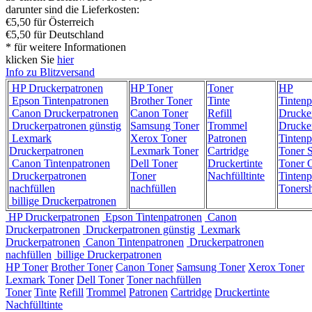
darunter sind die Lieferkosten:
€5,50 für Österreich
€5,50 für Deutschland
* für weitere Informationen
klicken Sie
hier
Info zu Blitzversand
HP Druckerpatronen
HP Toner
Toner
HP
Epson Tintenpatronen
Brother Toner
Tinte
Tintenp
Canon Druckerpatronen
Canon Toner
Refill
Drucke
Druckerpatronen günstig
Samsung Toner
Trommel
Drucke
Lexmark
Xerox Toner
Patronen
Tintenp
Druckerpatronen
Lexmark Toner
Cartridge
Toner 
Canon Tintenpatronen
Dell Toner
Druckertinte
Toner C
Druckerpatronen
Toner
Nachfülltinte
Tintenp
nachfüllen
nachfüllen
Toners
billige Druckerpatronen
HP Druckerpatronen
Epson Tintenpatronen
Canon
Druckerpatronen
Druckerpatronen günstig
Lexmark
Druckerpatronen
Canon Tintenpatronen
Druckerpatronen
nachfüllen
billige Druckerpatronen
HP Toner
Brother Toner
Canon Toner
Samsung Toner
Xerox Toner
Lexmark Toner
Dell Toner
Toner nachfüllen
Toner
Tinte
Refill
Trommel
Patronen
Cartridge
Druckertinte
Nachfülltinte