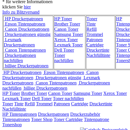
* für weitere Informationen
klicken Sie
hier
Info zu Blitzversand
HP Druckerpatronen
HP Toner
Toner
HP
Epson Tintenpatronen
Brother Toner
Tinte
Tintenp
Canon Druckerpatronen
Canon Toner
Refill
Drucke
Druckerpatronen günstig
Samsung Toner
Trommel
Drucke
Lexmark
Xerox Toner
Patronen
Tintenp
Druckerpatronen
Lexmark Toner
Cartridge
Toner 
Canon Tintenpatronen
Dell Toner
Druckertinte
Toner C
Druckerpatronen
Toner
Nachfülltinte
Tintenp
nachfüllen
nachfüllen
Toners
billige Druckerpatronen
HP Druckerpatronen
Epson Tintenpatronen
Canon
Druckerpatronen
Druckerpatronen günstig
Lexmark
Druckerpatronen
Canon Tintenpatronen
Druckerpatronen
nachfüllen
billige Druckerpatronen
HP Toner
Brother Toner
Canon Toner
Samsung Toner
Xerox Toner
Lexmark Toner
Dell Toner
Toner nachfüllen
Toner
Tinte
Refill
Trommel
Patronen
Cartridge
Druckertinte
Nachfülltinte
HP Tintenpatronen
Druckerpatronen
Druckerzubehör
Tintenpatronen
Toner Shop
Toner Cartridge
Tintenpatrone
Tonershop