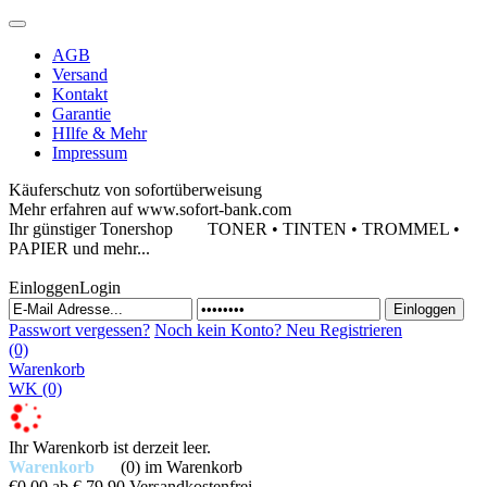
AGB
Versand
Kontakt
Garantie
HIlfe & Mehr
Impressum
Käuferschutz von sofortüberweisung
Mehr erfahren auf www.sofort-bank.com
Ihr günstiger Tonershop
TONER • TINTEN • TROMMEL •
PAPIER und mehr...
Einloggen
Login
Passwort vergessen?
Noch kein Konto?
Neu Registrieren
(0)
Warenkorb
WK
(0)
Ihr Warenkorb ist derzeit leer.
Warenkorb
(0)
im Warenkorb
€0,00
ab € 79,90 Versandkostenfrei