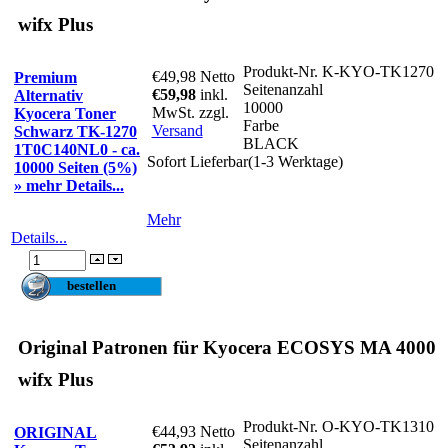
wifx Plus
Produkt-Nr.
K-KYO-TK1270
€49,98
Netto
Premium
Seitenanzahl
€59,98
inkl.
Alternativ
10000
MwSt. zzgl.
Kyocera Toner
Farbe
Versand
Schwarz TK-1270
BLACK
1T0C140NL0 - ca.
Sofort Lieferbar(1-3 Werktage)
10000 Seiten (5%)
» mehr Details...
Mehr
Details...
Original Patronen für Kyocera ECOSYS MA 4000
wifx Plus
Produkt-Nr.
O-KYO-TK1310
€44,93
Netto
ORIGINAL
Seitenanzahl