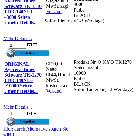
€53,92
inkl.
Kyocera Toner
3000
MwSt. zzgl.
Schwarz TK-1310
Farbe
Versand
1T0C140NL1
BLACK
~3000 Seiten
Sofort Lieferbar(1-3 Werktage)
» mehr Details...
Mehr Details...
Produkt-Nr.
O-KYO-TK1270
€120,09
ORIGINAL
Seitenanzahl
Netto
Kyocera Toner
10000
€144,11
inkl.
Schwarz TK-1270
Farbe
MwSt.
1T0C140NL0
BLACK
kostenloser
~10000 Seiten
Sofort Lieferbar(1-3 Werktage)
Versand
» mehr Details...
Mehr Details...
Hier
: durch Alternative sparen Sie
€
84,13