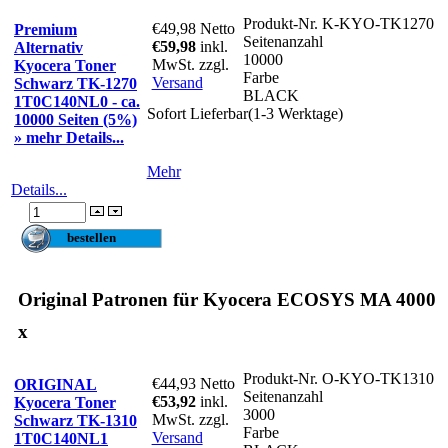
Produkt-Nr.
K-KYO-TK1270
€49,98
Netto
Premium
Seitenanzahl
€59,98
inkl.
Alternativ
10000
MwSt. zzgl.
Kyocera Toner
Farbe
Versand
Schwarz TK-1270
BLACK
1T0C140NL0 - ca.
Sofort Lieferbar(1-3 Werktage)
10000 Seiten (5%)
» mehr Details...
Mehr
Details...
Original Patronen für Kyocera ECOSYS MA 4000
x
Produkt-Nr.
O-KYO-TK1310
€44,93
Netto
ORIGINAL
Seitenanzahl
€53,92
inkl.
Kyocera Toner
3000
MwSt. zzgl.
Schwarz TK-1310
Farbe
Versand
1T0C140NL1