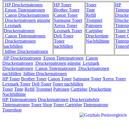
HP Druckerpatronen
HP Toner
Toner
HP
Epson Tintenpatronen
Brother Toner
Tinte
Tintenp
Canon Druckerpatronen
Canon Toner
Refill
Drucke
Druckerpatronen günstig
Samsung Toner
Trommel
Drucke
Lexmark
Xerox Toner
Patronen
Tintenp
Druckerpatronen
Lexmark Toner
Cartridge
Toner 
Canon Tintenpatronen
Dell Toner
Druckertinte
Toner C
Druckerpatronen
Toner
Nachfülltinte
Tintenp
nachfüllen
nachfüllen
Toners
billige Druckerpatronen
HP Druckerpatronen
Epson Tintenpatronen
Canon
Druckerpatronen
Druckerpatronen günstig
Lexmark
Druckerpatronen
Canon Tintenpatronen
Druckerpatronen
nachfüllen
billige Druckerpatronen
HP Toner
Brother Toner
Canon Toner
Samsung Toner
Xerox Toner
Lexmark Toner
Dell Toner
Toner nachfüllen
Toner
Tinte
Refill
Trommel
Patronen
Cartridge
Druckertinte
Nachfülltinte
HP Tintenpatronen
Druckerpatronen
Druckerzubehör
Tintenpatronen
Toner Shop
Toner Cartridge
Tintenpatrone
Tonershop