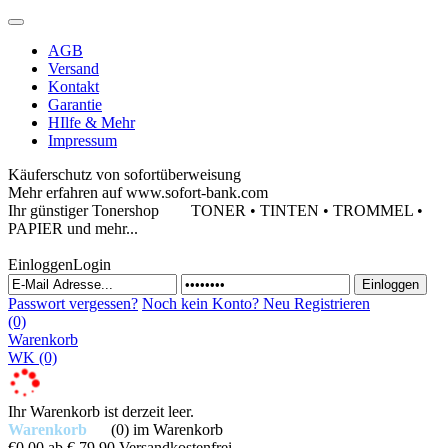
AGB
Versand
Kontakt
Garantie
HIlfe & Mehr
Impressum
Käuferschutz von sofortüberweisung
Mehr erfahren auf www.sofort-bank.com
Ihr günstiger Tonershop
TONER • TINTEN • TROMMEL •
PAPIER und mehr...
Einloggen
Login
Passwort vergessen?
Noch kein Konto?
Neu Registrieren
(0)
Warenkorb
WK
(0)
Ihr Warenkorb ist derzeit leer.
Warenkorb
(0)
im Warenkorb
€0,00
ab € 79,90 Versandkostenfrei