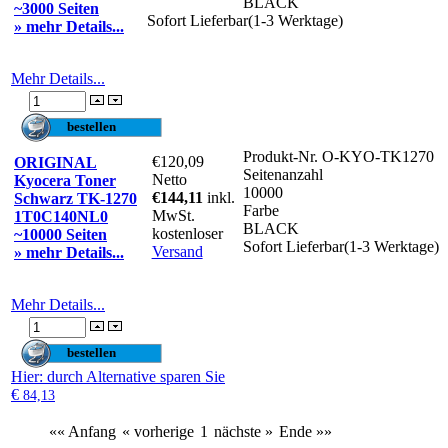
BLACK
~3000 Seiten
Sofort Lieferbar(1-3 Werktage)
» mehr Details...
Mehr Details...
Produkt-Nr.
O-KYO-TK1270
€120,09
ORIGINAL
Seitenanzahl
Netto
Kyocera Toner
10000
€144,11
inkl.
Schwarz TK-1270
Farbe
MwSt.
1T0C140NL0
BLACK
kostenloser
~10000 Seiten
Sofort Lieferbar(1-3 Werktage)
Versand
» mehr Details...
Mehr Details...
Hier
: durch Alternative sparen Sie
€
84,13
«« Anfang
« vorherige
1
nächste »
Ende »»