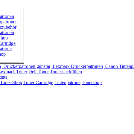
atronen
rpatronen
rzubehör
atronen
Shop
artridge
atrone
hop
n
Druckerpatronen günstig
Lexmark Druckerpatronen
Canon Tintenp
Lexmark Toner
Dell Toner
Toner nachfüllen
inte
Toner Shop
Toner Cartridge
Tintenpatrone
Tonershop