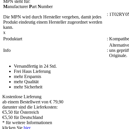
MPN steht für:
M
anufacturer
P
art
N
umber
:
1T02RY0
Die MPN wird durch Hersteller vergeben, damit jedes
Produkt eindeutig einem Hersteller zugeordnet werden
kann.
x
Produktart
:
Kompatibel
Alternativ
Info
:
uns geprüf
Originale.
Versandfertig in 24 Std.
Frei Haus Lieferung
mehr Ersparnis
mehr Qualität
mehr Sicherheit
Kostenlose Lieferung
ab einem Bestellwert von € 79,90
darunter sind die Lieferkosten:
€5,50 für Österreich
€5,50 für Deutschland
* für weitere Informationen
klicken Sie
hier