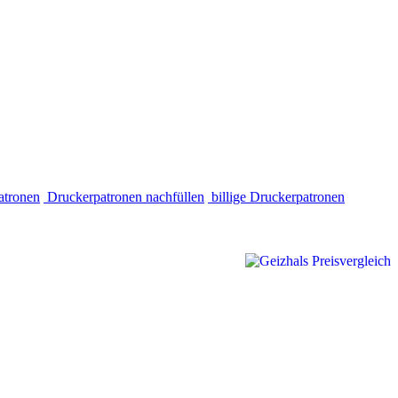
atronen
Druckerpatronen nachfüllen
billige Druckerpatronen