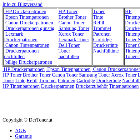
Info zu Blitzversand
HP Druckerpatronen
HP Toner
Toner
HP
Epson Tintenpatronen
Brother Toner
Tinte
Tintenp
Canon Druckerpatronen
Canon Toner
Refill
Drucke
Druckerpatronen günstig
Samsung Toner
Trommel
Drucke
Lexmark
Xerox Toner
Patronen
Tintenp
Druckerpatronen
Lexmark Toner
Cartridge
Toner 
Canon Tintenpatronen
Dell Toner
Druckertinte
Toner C
Druckerpatronen
Toner
Nachfülltinte
Tintenp
nachfüllen
nachfüllen
Toners
billige Druckerpatronen
HP Druckerpatronen
Epson Tintenpatronen
Canon Druckerpatrone
HP Toner
Brother Toner
Canon Toner
Samsung Toner
Xerox Toner
Toner
Tinte
Refill
Trommel
Patronen
Cartridge
Druckertinte
Nachfüllt
HP Tintenpatronen
Druckerpatronen
Druckerzubehör
Tintenpatronen
Copyright © DerToner.at
AGB
Garantie