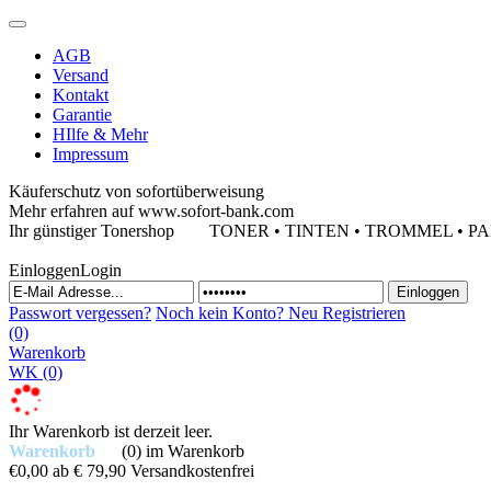
AGB
Versand
Kontakt
Garantie
HIlfe & Mehr
Impressum
Käuferschutz von sofortüberweisung
Mehr erfahren auf www.sofort-bank.com
Ihr günstiger Tonershop
TONER • TINTEN • TROMMEL • PAPIE
Einloggen
Login
Passwort vergessen?
Noch kein Konto?
Neu Registrieren
(0)
Warenkorb
WK
(0)
Ihr Warenkorb ist derzeit leer.
Warenkorb
(0)
im Warenkorb
€0,00
ab € 79,90 Versandkostenfrei