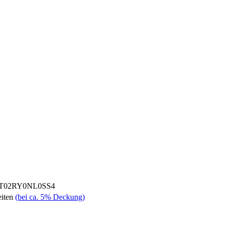
T02RY0NL0SS4
eiten
(bei ca. 5% Deckung)