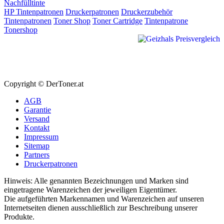
Nachfülltinte
HP Tintenpatronen
Druckerpatronen
Druckerzubehör
Tintenpatronen
Toner Shop
Toner Cartridge
Tintenpatrone
Tonershop
Copyright © DerToner.at
AGB
Garantie
Versand
Kontakt
Impressum
Sitemap
Partners
Druckerpatronen
Hinweis: Alle genannten Bezeichnungen und Marken sind
eingetragene Warenzeichen der jeweiligen Eigentümer.
Die aufgeführten Markennamen und Warenzeichen auf unseren
Internetseiten dienen ausschließlich zur Beschreibung unserer
Produkte.