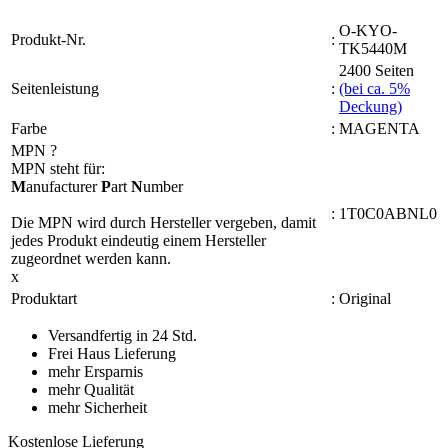
O-KYO-
Produkt-Nr.
:
TK5440M
2400 Seiten
Seitenleistung
:
(bei ca. 5%
Deckung)
Farbe
:
MAGENTA
MPN
?
MPN steht für:
M
anufacturer
P
art
N
umber
:
1T0C0ABNL0
Die MPN wird durch Hersteller vergeben, damit
jedes Produkt eindeutig einem Hersteller
zugeordnet werden kann.
x
Produktart
:
Original
Versandfertig in 24 Std.
Frei Haus Lieferung
mehr Ersparnis
mehr Qualität
mehr Sicherheit
Kostenlose Lieferung