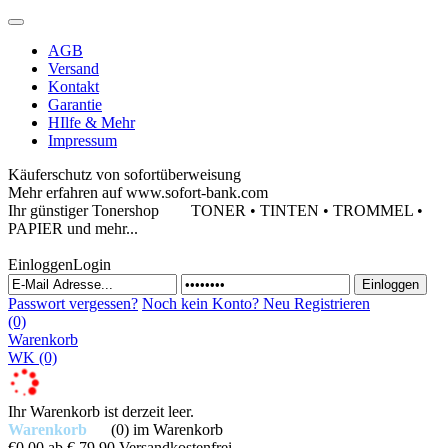
AGB
Versand
Kontakt
Garantie
HIlfe & Mehr
Impressum
Käuferschutz von sofortüberweisung
Mehr erfahren auf www.sofort-bank.com
Ihr günstiger Tonershop
TONER • TINTEN • TROMMEL •
PAPIER und mehr...
Einloggen
Login
Passwort vergessen?
Noch kein Konto?
Neu Registrieren
(0)
Warenkorb
WK
(0)
Ihr Warenkorb ist derzeit leer.
Warenkorb
(0)
im Warenkorb
€0,00
ab € 79,90 Versandkostenfrei