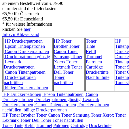
ab einem Bestellwert von € 79,90
darunter sind die Lieferkosten:
€5,50 für Österreich
€5,50 für Deutschland
* für weitere Informationen
klicken Sie
hier
Info zu Blitzversand
HP Druckerpatronen
HP Toner
Toner
HP
Epson Tintenpatronen
Brother Toner
Tinte
Tintenp
Canon Druckerpatronen
Canon Toner
Refill
Drucke
Druckerpatronen günstig
Samsung Toner
Trommel
Drucke
Lexmark
Xerox Toner
Patronen
Tintenp
Druckerpatronen
Lexmark Toner
Cartridge
Toner 
Canon Tintenpatronen
Dell Toner
Druckertinte
Toner C
Druckerpatronen
Toner
Nachfülltinte
Tintenp
nachfüllen
nachfüllen
Toners
billige Druckerpatronen
HP Druckerpatronen
Epson Tintenpatronen
Canon
Druckerpatronen
Druckerpatronen günstig
Lexmark
Druckerpatronen
Canon Tintenpatronen
Druckerpatronen
nachfüllen
billige Druckerpatronen
HP Toner
Brother Toner
Canon Toner
Samsung Toner
Xerox Toner
Lexmark Toner
Dell Toner
Toner nachfüllen
Toner
Tinte
Refill
Trommel
Patronen
Cartridge
Druckertinte