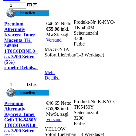
Produkt-Nr.
K-KYO-
€46,65
Netto
Premium
TK5450M
€55,98
inkl.
Alternativ
Seitenanzahl
MwSt. zzgl.
Kyocera Toner
3200
Versand
Magenta TK-
Farbe
5450M
MAGENTA
1T0C0DBNL0 -
Sofort Lieferbar(1-3 Werktage)
ca. 3200 Seiten
(5%)
» mehr Details...
Mehr
Details...
Produkt-Nr.
K-KYO-
€46,65
Netto
Premium
TK5450Y
€55,98
inkl.
Alternativ
Seitenanzahl
MwSt. zzgl.
Kyocera Toner
3200
Versand
Gelb TK-5450Y
Farbe
1T0C0DANL0 -
YELLOW
ca. 3200 Seiten
Sofort Lieferbar(1-3 Werktage)