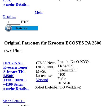
(5%)
» mehr Details...
Mehr
Details...
Original Patronen für Kyocera ECOSYS PA 2600
cwx Plus
Produkt-Nr.
O-KYO-
€76,08
Netto
ORIGINAL
TK5450K
€91,30
inkl.
Kyocera Toner
Seitenanzahl
MwSt.
Schwarz TK-
4100
kostenloser
5450K
Farbe
Versand
1T0C0D0NL0
BLACK
~4100 Seiten
Sofort Lieferbar(1-3 Werktage)
» mehr Details...
Mehr Details...