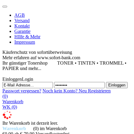
AGB
Versand
Kontakt
Garantie
HIlfe & Mehr
Impressum
Käuferschutz von sofortüberweisung
Mehr erfahren auf www.sofort-bank.com
Ihr günstiger Tonershop
TONER • TINTEN • TROMMEL •
PAPIER und mehr...
Einloggen
Login
Passwort vergessen?
Noch kein Konto?
Neu Registrieren
(0)
Warenkorb
WK
(0)
Ihr Warenkorb ist derzeit leer.
Warenkorb
(0)
im Warenkorb
€0,00
ab € 79,90 Versandkostenfrei