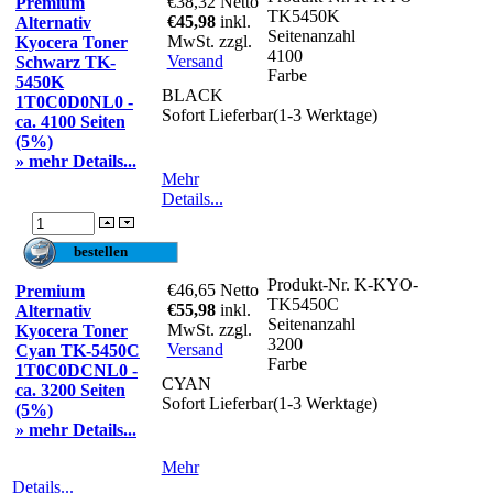
€38,32
Netto
Premium
TK5450K
€45,98
inkl.
Alternativ
Seitenanzahl
MwSt. zzgl.
Kyocera Toner
4100
Versand
Schwarz TK-
Farbe
5450K
BLACK
1T0C0D0NL0 -
Sofort Lieferbar(1-3 Werktage)
ca. 4100 Seiten
(5%)
» mehr Details...
Mehr
Details...
Produkt-Nr.
K-KYO-
€46,65
Netto
Premium
TK5450C
€55,98
inkl.
Alternativ
Seitenanzahl
MwSt. zzgl.
Kyocera Toner
3200
Versand
Cyan TK-5450C
Farbe
1T0C0DCNL0 -
CYAN
ca. 3200 Seiten
Sofort Lieferbar(1-3 Werktage)
(5%)
» mehr Details...
Mehr
Details...