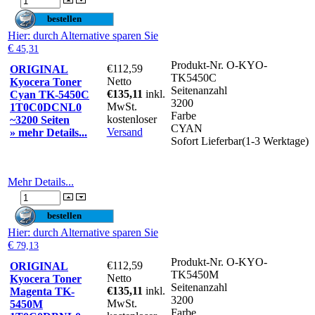
Hier
: durch Alternative sparen Sie
€
45,31
Produkt-Nr.
O-KYO-
€112,59
ORIGINAL
TK5450C
Netto
Kyocera Toner
Seitenanzahl
€135,11
inkl.
Cyan TK-5450C
3200
MwSt.
1T0C0DCNL0
Farbe
kostenloser
~3200 Seiten
CYAN
Versand
» mehr Details...
Sofort Lieferbar(1-3 Werktage)
Mehr Details...
Hier
: durch Alternative sparen Sie
€
79,13
Produkt-Nr.
O-KYO-
€112,59
ORIGINAL
TK5450M
Netto
Kyocera Toner
Seitenanzahl
€135,11
inkl.
Magenta TK-
3200
MwSt.
5450M
Farbe