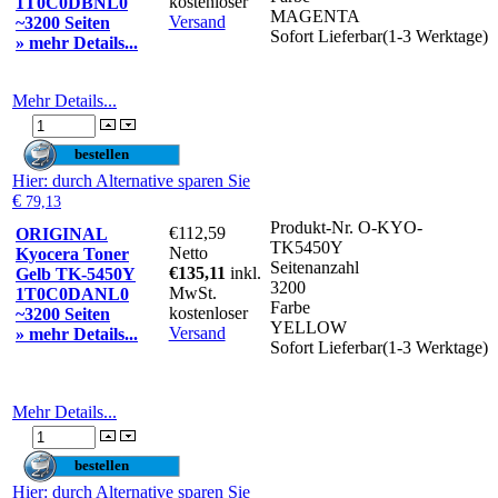
kostenloser
1T0C0DBNL0
MAGENTA
Versand
~3200 Seiten
Sofort Lieferbar(1-3 Werktage)
» mehr Details...
Mehr Details...
Hier
: durch Alternative sparen Sie
€
79,13
Produkt-Nr.
O-KYO-
€112,59
ORIGINAL
TK5450Y
Netto
Kyocera Toner
Seitenanzahl
€135,11
inkl.
Gelb TK-5450Y
3200
MwSt.
1T0C0DANL0
Farbe
kostenloser
~3200 Seiten
YELLOW
Versand
» mehr Details...
Sofort Lieferbar(1-3 Werktage)
Mehr Details...
Hier
: durch Alternative sparen Sie