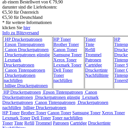
ab einem Bestellwert von € 79,90
darunter sind die Lieferkosten:
€5,50 für Österreich
€5,50 für Deutschland
* für weitere Informationen
klicken Sie
hier
Info zu Blitzversand
HP Druckerpatronen
HP Toner
Toner
HP
Epson Tintenpatronen
Brother Toner
Tinte
Tintenp
Canon Druckerpatronen
Canon Toner
Refill
Drucke
Druckerpatronen günstig
Samsung Toner
Trommel
Drucke
Lexmark
Xerox Toner
Patronen
Tintenp
Druckerpatronen
Lexmark Toner
Cartridge
Toner 
Canon Tintenpatronen
Dell Toner
Druckertinte
Toner C
Druckerpatronen
Toner
Nachfülltinte
Tintenp
nachfüllen
nachfüllen
Toners
billige Druckerpatronen
HP Druckerpatronen
Epson Tintenpatronen
Canon
Druckerpatronen
Druckerpatronen günstig
Lexmark
Druckerpatronen
Canon Tintenpatronen
Druckerpatronen
nachfüllen
billige Druckerpatronen
HP Toner
Brother Toner
Canon Toner
Samsung Toner
Xerox Toner
Lexmark Toner
Dell Toner
Toner nachfüllen
Toner
Tinte
Refill
Trommel
Patronen
Cartridge
Druckertinte