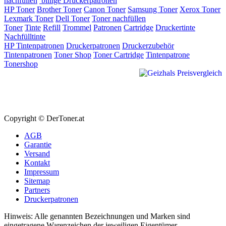
nachfüllen
billige Druckerpatronen
HP Toner
Brother Toner
Canon Toner
Samsung Toner
Xerox Toner
Lexmark Toner
Dell Toner
Toner nachfüllen
Toner
Tinte
Refill
Trommel
Patronen
Cartridge
Druckertinte
Nachfülltinte
HP Tintenpatronen
Druckerpatronen
Druckerzubehör
Tintenpatronen
Toner Shop
Toner Cartridge
Tintenpatrone
Tonershop
Copyright © DerToner.at
AGB
Garantie
Versand
Kontakt
Impressum
Sitemap
Partners
Druckerpatronen
Hinweis: Alle genannten Bezeichnungen und Marken sind
eingetragene Warenzeichen der jeweiligen Eigentümer.