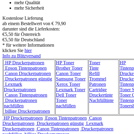
mehr Qualität
mehr Sicherheit
Kostenlose Lieferung
ab einem Bestellwert von € 79,90
darunter sind die Lieferkosten:
€5,50 für Österreich
€5,50 für Deutschland
* für weitere Informationen
klicken Sie
hier
Info zu Blitzversand
HP Druckerpatronen
HP Toner
Toner
HP
Epson Tintenpatronen
Brother Toner
Tinte
Tintenp
Canon Druckerpatronen
Canon Toner
Refill
Drucke
Druckerpatronen günstig
Samsung Toner
Trommel
Drucke
Lexmark
Xerox Toner
Patronen
Tintenp
Druckerpatronen
Lexmark Toner
Cartridge
Toner 
Canon Tintenpatronen
Dell Toner
Druckertinte
Toner C
Druckerpatronen
Toner
Nachfülltinte
Tintenp
nachfüllen
nachfüllen
Toners
billige Druckerpatronen
HP Druckerpatronen
Epson Tintenpatronen
Canon
Druckerpatronen
Druckerpatronen günstig
Lexmark
Druckerpatronen
Canon Tintenpatronen
Druckerpatronen