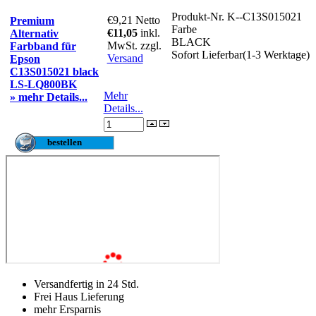
Produkt-Nr.
K--C13S015021
€9,21
Netto
Premium
Farbe
€11,05
inkl.
Alternativ
BLACK
MwSt. zzgl.
Farbband für
Sofort Lieferbar(1-3 Werktage)
Versand
Epson
C13S015021 black
LS-LQ800BK
Mehr
» mehr Details...
Details...
Versandfertig in 24 Std.
Frei Haus Lieferung
mehr Ersparnis