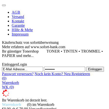
AGB
Versand
Kontakt
Garantie
HIlfe & Mehr
Impressum
Käuferschutz von sofortüberweisung
Mehr erfahren auf www.sofort-bank.com
Ihr günstiger Tonershop
TONER • TINTEN • TROMMEL •
PAPIER und mehr...
Einloggen
Login
Passwort vergessen?
Noch kein Konto?
Neu Registrieren
(0)
Warenkorb
WK
(0)
Ihr Warenkorb ist derzeit leer.
Warenkorb
(0)
im Warenkorb
€0,00
ab € 79,90 Versandkostenfrei