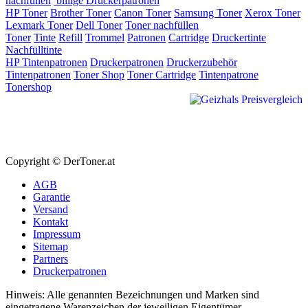
nachfüllen
billige Druckerpatronen
HP Toner
Brother Toner
Canon Toner
Samsung Toner
Xerox Toner
Lexmark Toner
Dell Toner
Toner nachfüllen
Toner
Tinte
Refill
Trommel
Patronen
Cartridge
Druckertinte
Nachfülltinte
HP Tintenpatronen
Druckerpatronen
Druckerzubehör
Tintenpatronen
Toner Shop
Toner Cartridge
Tintenpatrone
Tonershop
Copyright © DerToner.at
AGB
Garantie
Versand
Kontakt
Impressum
Sitemap
Partners
Druckerpatronen
Hinweis: Alle genannten Bezeichnungen und Marken sind
eingetragene Warenzeichen der jeweiligen Eigentümer.