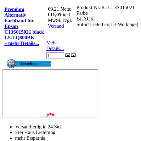
Produkt-Nr.
K--C13S015021
€9,21
Netto
Premium
Farbe
€11,05
inkl.
Alternativ
BLACK
MwSt. zzgl.
Farbband für
Sofort Lieferbar(1-3 Werktage)
Versand
Epson
C13S015021 black
LS-LQ800BK
Mehr
» mehr Details...
Details...
Versandfertig in 24 Std.
Frei Haus Lieferung
mehr Ersparnis