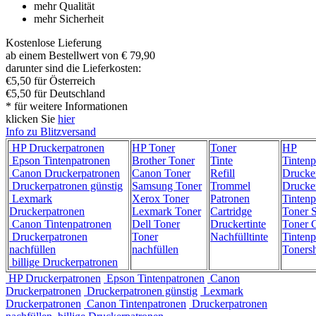
mehr Qualität
mehr Sicherheit
Kostenlose Lieferung
ab einem Bestellwert von € 79,90
darunter sind die Lieferkosten:
€5,50 für Österreich
€5,50 für Deutschland
* für weitere Informationen
klicken Sie
hier
Info zu Blitzversand
HP Druckerpatronen
HP Toner
Toner
HP
Epson Tintenpatronen
Brother Toner
Tinte
Tintenp
Canon Druckerpatronen
Canon Toner
Refill
Drucke
Druckerpatronen günstig
Samsung Toner
Trommel
Drucke
Lexmark
Xerox Toner
Patronen
Tintenp
Druckerpatronen
Lexmark Toner
Cartridge
Toner 
Canon Tintenpatronen
Dell Toner
Druckertinte
Toner C
Druckerpatronen
Toner
Nachfülltinte
Tintenp
nachfüllen
nachfüllen
Toners
billige Druckerpatronen
HP Druckerpatronen
Epson Tintenpatronen
Canon
Druckerpatronen
Druckerpatronen günstig
Lexmark
Druckerpatronen
Canon Tintenpatronen
Druckerpatronen