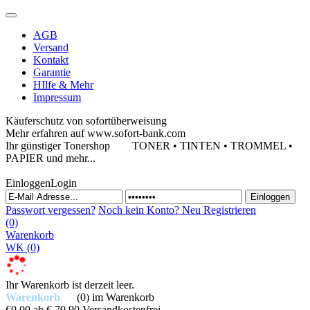
AGB
Versand
Kontakt
Garantie
HIlfe & Mehr
Impressum
Käuferschutz von sofortüberweisung
Mehr erfahren auf www.sofort-bank.com
Ihr günstiger Tonershop
TONER • TINTEN • TROMMEL •
PAPIER und mehr...
Einloggen
Login
Passwort vergessen?
Noch kein Konto?
Neu Registrieren
(0)
Warenkorb
WK
(0)
Ihr Warenkorb ist derzeit leer.
Warenkorb
(0)
im Warenkorb
€0,00
ab € 79,90 Versandkostenfrei