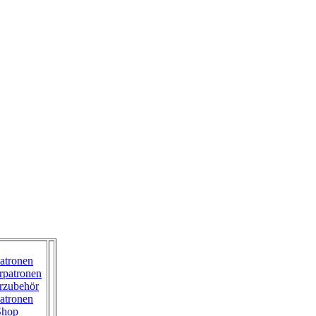
atronen
rpatronen
rzubehör
atronen
Shop