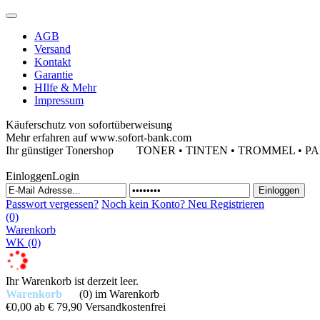
AGB
Versand
Kontakt
Garantie
HIlfe & Mehr
Impressum
Käuferschutz von sofortüberweisung
Mehr erfahren auf www.sofort-bank.com
Ihr günstiger Tonershop
TONER • TINTEN • TROMMEL • PAPIE
Einloggen
Login
Passwort vergessen?
Noch kein Konto?
Neu Registrieren
(0)
Warenkorb
WK
(0)
Ihr Warenkorb ist derzeit leer.
Warenkorb
(0)
im Warenkorb
€0,00
ab € 79,90 Versandkostenfrei