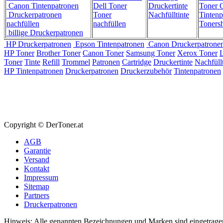
Canon Tintenpatronen
Dell Toner
Druckertinte
Toner C
Druckerpatronen
Toner
Nachfülltinte
Tintenp
nachfüllen
nachfüllen
Toners
billige Druckerpatronen
HP Druckerpatronen
Epson Tintenpatronen
Canon Druckerpatrone
HP Toner
Brother Toner
Canon Toner
Samsung Toner
Xerox Toner
Toner
Tinte
Refill
Trommel
Patronen
Cartridge
Druckertinte
Nachfüllt
HP Tintenpatronen
Druckerpatronen
Druckerzubehör
Tintenpatronen
Copyright © DerToner.at
AGB
Garantie
Versand
Kontakt
Impressum
Sitemap
Partners
Druckerpatronen
Hinweis: Alle genannten Bezeichnungen und Marken sind eingetrage