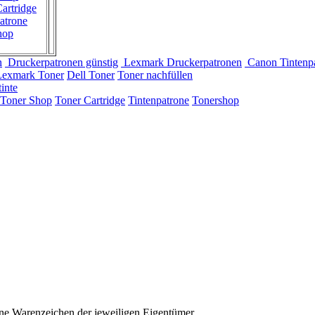
artridge
atrone
hop
n
Druckerpatronen günstig
Lexmark Druckerpatronen
Canon Tintenp
Lexmark Toner
Dell Toner
Toner nachfüllen
inte
Toner Shop
Toner Cartridge
Tintenpatrone
Tonershop
ne Warenzeichen der jeweiligen Eigentümer.