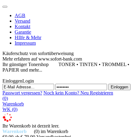
AGB
Versand
Kontakt
Garantie
HIlfe & Mehr
Impressum
Käuferschutz von sofortüberweisung
Mehr erfahren auf www.sofort-bank.com
Ihr günstiger Tonershop
TONER • TINTEN • TROMMEL •
PAPIER und mehr...
Einloggen
Login
Passwort vergessen?
Noch kein Konto?
Neu Registrieren
(0)
Warenkorb
WK
(0)
Ihr Warenkorb ist derzeit leer.
Warenkorb
(0)
im Warenkorb
€0,00
ab € 79,90 Versandkostenfrei