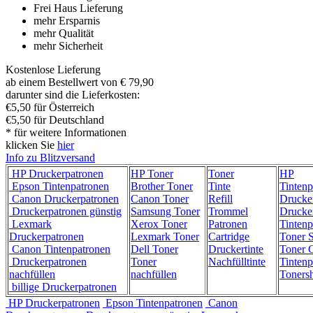
Frei Haus Lieferung
mehr Ersparnis
mehr Qualität
mehr Sicherheit
Kostenlose Lieferung
ab einem Bestellwert von € 79,90
darunter sind die Lieferkosten:
€5,50 für Österreich
€5,50 für Deutschland
* für weitere Informationen
klicken Sie
hier
Info zu Blitzversand
HP Druckerpatronen
HP Toner
Toner
HP
Epson Tintenpatronen
Brother Toner
Tinte
Tintenp
Canon Druckerpatronen
Canon Toner
Refill
Drucke
Druckerpatronen günstig
Samsung Toner
Trommel
Drucke
Lexmark
Xerox Toner
Patronen
Tintenp
Druckerpatronen
Lexmark Toner
Cartridge
Toner 
Canon Tintenpatronen
Dell Toner
Druckertinte
Toner C
Druckerpatronen
Toner
Nachfülltinte
Tintenp
nachfüllen
nachfüllen
Toners
billige Druckerpatronen
HP Druckerpatronen
Epson Tintenpatronen
Canon