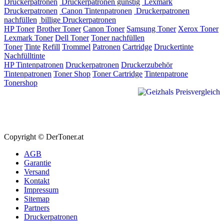
Druckerpatronen
Druckerpatronen günstig
Lexmark
Druckerpatronen
Canon Tintenpatronen
Druckerpatronen
nachfüllen
billige Druckerpatronen
HP Toner
Brother Toner
Canon Toner
Samsung Toner
Xerox Toner
Lexmark Toner
Dell Toner
Toner nachfüllen
Toner
Tinte
Refill
Trommel
Patronen
Cartridge
Druckertinte
Nachfülltinte
HP Tintenpatronen
Druckerpatronen
Druckerzubehör
Tintenpatronen
Toner Shop
Toner Cartridge
Tintenpatrone
Tonershop
Copyright © DerToner.at
AGB
Garantie
Versand
Kontakt
Impressum
Sitemap
Partners
Druckerpatronen