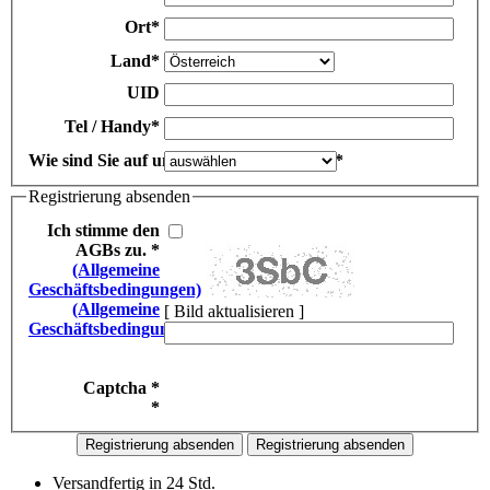
Ort
*
Land
*
UID
Tel / Handy
*
Wie sind Sie auf unsere Seite gekommen?
*
Registrierung absenden
Ich stimme den
AGBs zu. *
(Allgemeine
Geschäftsbedingungen)
(Allgemeine
[ Bild aktualisieren ]
Geschäftsbedingungen)
Captcha *
*
Versandfertig in 24 Std.